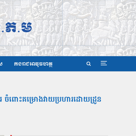
ស
កងរាជអាវុធហត្ថ
ារ ចំពោះគម្រោងវាយប្រហារដោយដ្រូន