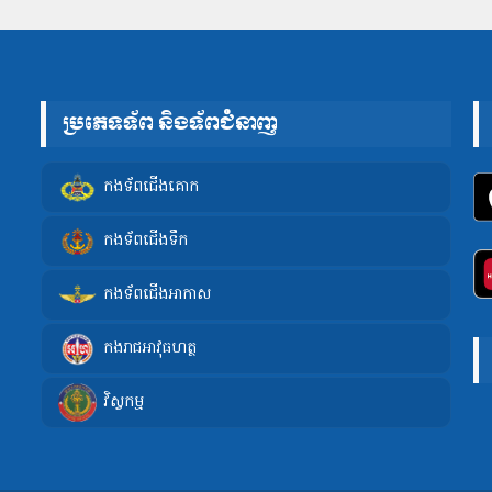
ប្រភេទទ័ព និងទ័ពជំនាញ
កងទ័ពជើងគោក
កងទ័ពជើងទឹក
កងទ័ពជើងអាកាស
កងរាជអាវុធហត្ថ
វិស្វកម្ម