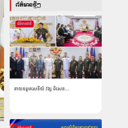
ព័ត៌មានថ្មីៗ
ព័ត៌មានជាតិ
នាយឧត្តមសេនីយ៍ វង្ស ពិសេន…