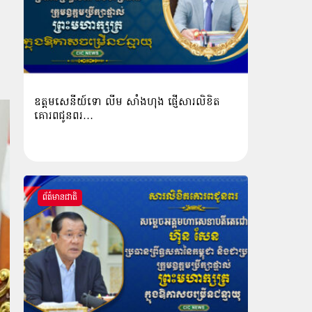
ៈ
ឧត្តមសេនីយ៍ទោ លីម​ សាំង​ហុង​ ផ្ញើសារលិខិត
គោរពជូនពរ…
ព័ត៌មានជាតិ