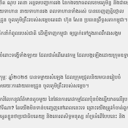
ឌិត
ណុប
រតនា
អគ្គមេបញ្ជាការរង
នៃកងយោធពលខេមរភូមិន្ទ
និងជាម
នាយទាហាន
នាយទាហានរង
ពលទាហានទាំងអស់
បានចេញញត្តិថ្កោល
រូន
ចូលភូមិគ្រឹះរបស់សម្តេចតេជោ
ហ៊ុន
សែន
ប្រធានព្រឹទ្ធសភាកម្ពុជា។
់ដឹកនាំកំពូលរបស់ជាតិ
ដើម្បីទាញកម្ពុជា
ឲ្យធ្លាក់ទៅក្នុងភាពវឹកវរសង្គម
រចំពោះទង្វើទាំងឡាយ
ដែលជាអំពើភេរវកម្ម
ដែលបង្កឡើងដោយក្រុមឧទ្ទ
ុម្ភៈ
ឆ្នាំ២០២៥
បានទម្លាយសំឡេង
ដែលក្រុមជ្រុលនិយមបានរៀបចំ
ាមរយៈការវាយតាមដ្រូន
ចូលភូមិគ្រឹះរបស់សម្តេច។
មចែករំលែកនូវព័ត៌មានតូចមួយ
នៃផែនការភេវកម្មដែលប៉ុនប៉ងធ្វើឃាតលើរូបខ្ញ
ទីណា
?
តែយើងមិនទាន់បញ្ចេញនៅពេលនេះទេ
ព្រោះយើងត្រូវកំចាត់ពួ
ួតខ្លួនថាប្រជាធិបតេយ្យ
និងគោរពសិទ្ធមនុស្ស
គាំទ្រអំពើបែបនេះ
និង