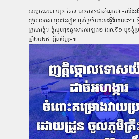
សម្តេចតេជោ
ហ៊ុន
សែន
បានចោទជាសំណួរថា
«
យើងរង
ថ្កោលទោស
ឬនៅស្ងៀម
ឬគាំទ្រចំពោះទង្វើបែបនេះ
?
។
ខ
គ្រួសារខ្ញុំ។
ខ្ញុំសូមជូននូវសារសំឡេង២
ដែលទី១
មុនខ្ញុ
ឆ្នាំ២០២៥
ម្សិលមិញ
»
៕