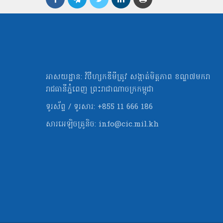
អាសយដ្ឋាន: វិថីហ្សកឌីមីត្រូវ សង្កាត់មិត្ដភាព ខណ្ឌ៧មករា
រាជធានីភ្នំពេញ ព្រះរាជាណាចក្រកម្ពុជា
ទូរស័ព្ទ / ទូរសារ: +855 11 666 186
សារអេឡិចត្រូនិច:
info@cic.mil.kh