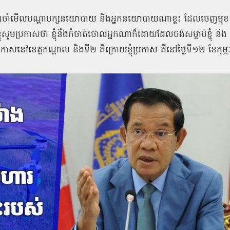
់ចាំមើលបណ្តាបក្សនយោបាយ
និងអ្នកនយោបាយណាខ្លះ
ដែលចេញមុខ
្ញុំសូមប្រកាសថា
ខ្ញុំនឹងកំចាត់ចោលអ្នកណាក៏ដោយដែលចង់សម្លាប់ខ្ញុំ
និង
ំប្រកាសនៅខេត្តកណ្តាល
និងទី២
គឺក្រោយខ្ញុំប្រកាស
គឺនៅថ្ងៃទី១២
ខែកុម្ភ