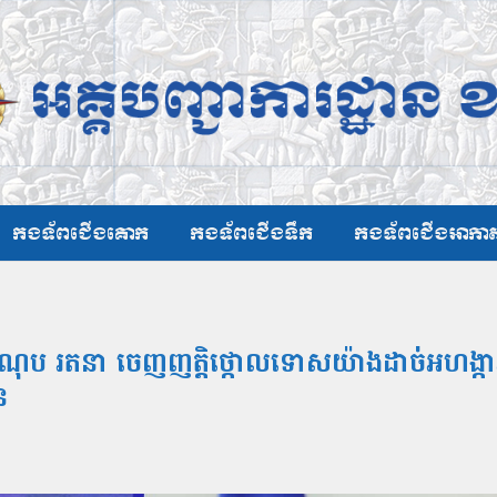
កងទ័ពជើងគោក
កងទ័ពជើងទឹក
កងទ័ពជើងអាកា
ឌិត ណុប រតនា ចេញញត្តិថ្កោលទោសយ៉ាងដាច់អហង្ក
ន