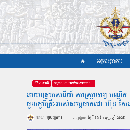
អគ្គបញ្ជាការ
ព័ត៌មានជាតិ
អគ្គបញ្ជាការដ្ឋាននៃកងយោធពលខេមរភូមិន្ទ
នាយឧត្តមសេនីយ៍ សាស្រ្តាចារ្យ បណ្
ចូលភូមិគ្រឹះរបស់សម្តេចតេជោ ហ៊ុន សែ
ដោយ
អគ្គបញ្ជាការ
ចេញផ្សាយ
ថ្ងៃទី 13 ខែ កុម្ភៈ ឆ្នាំ 2025