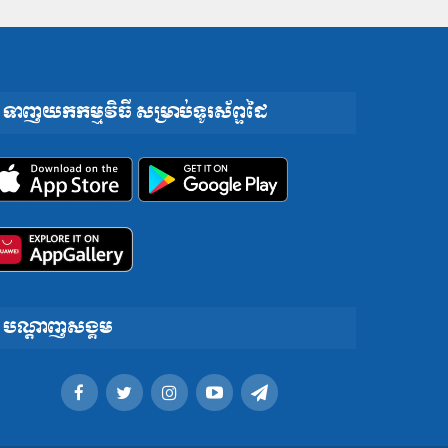
ទាញយកកម្មវិធី សម្រាប់ទូរស័ព្ទដៃ
បណ្តាញសង្គម