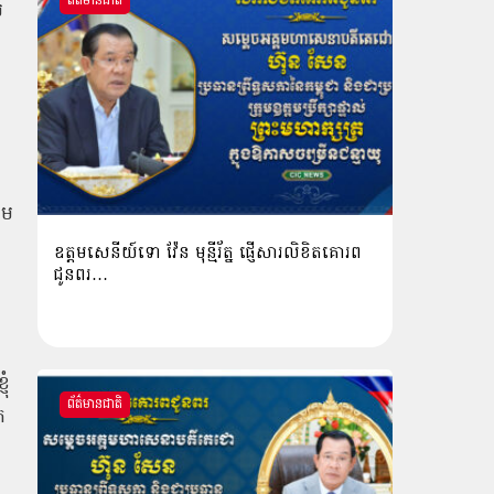
ព័ត៌មានជាតិ
េ
ាម
ឧត្តមសេនីយ៍ទោ វ៉ែន មុន្មីរ័ត្ន ផ្ញើសារលិខិតគោរព
ជូនពរ…
ុំ
ព័ត៌មានជាតិ
ក