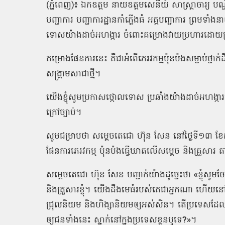
(
ភ្នំពេញ
)
៖
ឯកឧត្តម
នាយឧត្តមសេនីយ៍
សាស្រ្តាចារ្យ
បណ្
បញ្ជាការ
បញ្ជាការដ្ឋានកាំភ្លើងធំ
អគ្គបញ្ជាការ
ព្រមទាំង
ទោសយ៉ាងដាច់អហង្ការ
ចំពោះគម្រោងវាយប្រហារដោយដ្
គម្រោងផែនការនេះ
គឺជាអំពើភេរវកម្មប៉ុនប៉ងសម្លាប់ថ្នាក
សង្គ្រាមសាជាថ្មី។
យើងខ្ញុំសូមប្រកាសថ្កោលទោស
ប្រឆាំងយ៉ាងដាច់អហង្កា
ក្រៅច្បាប់។
សូមជម្រាបថា
សម្តេចតេជោ
ហ៊ុន
សែន
នៅថ្ងៃទី១៣
ខែក
ផែនការភេរវកម្ម
ប៉ុនប៉ងធ្វើឃាតលើសម្តេច
និងគ្រួសារ
ត
សម្តេចតេជោ
ហ៊ុន
សែន
បញ្ជាក់យ៉ាងដូច្នេះថា
«
ខ្ញុំសូ
និងគ្រួសារខ្ញុំ។
យើងដឹងមេធំរបស់គេជាអ្នកណា
ហើយនៅ
ជ្រុលនិយម
និងហិង្សានិយមឲ្យអស់សិន។
តើប្រទេសដែលអ
ឲ្យជនទាំងនេះ
ស្នាក់នៅក្នុងប្រទេសខ្លួនឬទេ
?»
។