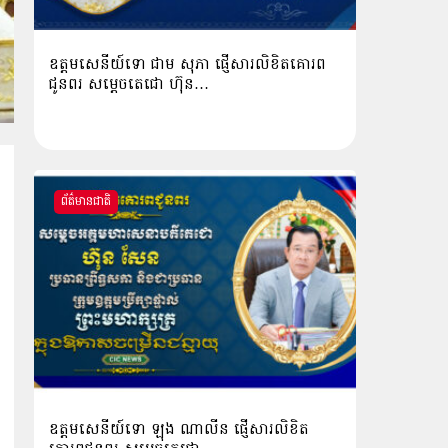
ឧត្តមសេនីយ៍ទោ ជាម សុភា ផ្ញើសារលិខិតគោរព
ជូនពរ សម្ដេចតេជោ ហ៊ុន…
ព័ត៌មានជាតិ
ឧត្ដមសេនីយ៍ទោ ឡុង ណាលីន ផ្ញើសារលិខិត