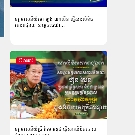
ឧត្ដមសេនីយ៍ទោ ឡុង ណាលីន ផ្ញើសារលិខិត
គោរពជូនពរ សម្ដេចតេជោ…
ព័ត៌មានជាតិ
ឧត្តមសេនីយ៍ត្រី កែម អនុជ ផ្ញើសារលិខិតគោរព