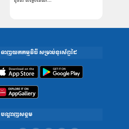
ជូនពរ សម្ដេចតេជោ…
ទាញយកកម្មវិធី សម្រាប់ទូរស័ព្ទដៃ
បណ្តាញសង្គម