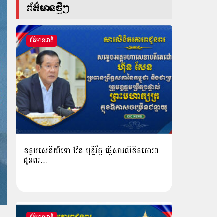
ព័ត៌មានថ្មីៗ
ព័ត៌មានជាតិ
ឧត្តមសេនីយ៍ទោ វ៉ែន មុន្មីរ័ត្ន ផ្ញើសារលិខិតគោរព
ជូនពរ…