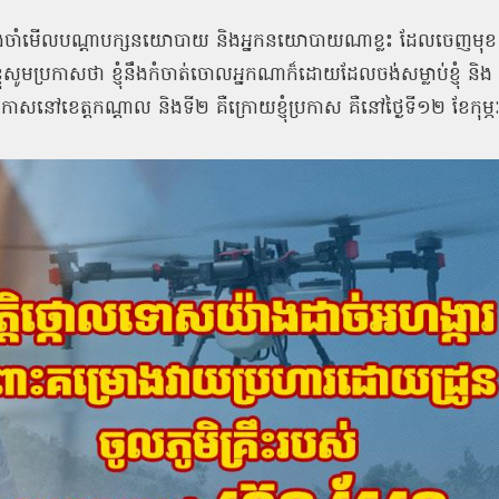
ង់ចាំមើលបណ្តាបក្សនយោបាយ និងអ្នកនយោបាយណាខ្លះ ដែលចេញមុខ
សូមប្រកាសថា ខ្ញុំនឹងកំចាត់ចោលអ្នកណាក៏ដោយដែលចង់សម្លាប់ខ្ញុំ និង
ប្រកាសនៅខេត្តកណ្តាល និងទី២ គឺក្រោយខ្ញុំប្រកាស គឺនៅថ្ងៃទី១២ ខែកុម្ភ