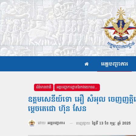
អគ្គបញ្ជាការ
ព័ត៌មានជាតិ
អគ្គបញ្ជាការដ្ឋាននៃកងយោធពលខេមរភូមិន្ទ
ឧត្តមសេនីយ៍ទោ អឿ សំអុល ចេញញត្តិថ
ម្តេចតេជោ ហ៊ុន សែន
ដោយ
អគ្គបញ្ជាការ
ចេញផ្សាយ
ថ្ងៃទី 13 ខែ កុម្ភៈ ឆ្នាំ 2025