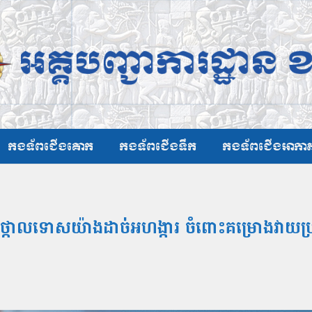
កងទ័ពជើងគោក
កងទ័ពជើងទឹក
កងទ័ពជើងអាកា
្កោលទោសយ៉ាងដាច់អហង្ការ ចំពោះគម្រោងវាយប្រ