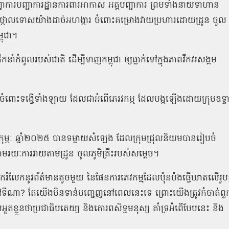
ាការបញ្ជាការដ្ឋានការពារអាកាស អគ្គបញ្ជាការ ព្រមទាំងនាយទាហាន
កោលទោសយ៉ាងដាច់អហង្ការ ចំពោះគម្រោងវាយប្រហារដោយដ្រូន ចូល
្ពុជា។
ឹកនាំកំពូលរបស់ជាតិ ដើម្បីទាញកម្ពុជា ឲ្យធ្លាក់ទៅក្នុងភាពវឹកវរសង្គម
រចំពោះទង្វើទាំងឡាយ ដែលជាអំពើភេរវកម្ម ដែលបង្កឡើងដោយក្រុមឧទ្ទ
ុម្ភៈ ឆ្នាំ២០២៥ បានទម្លាយសំឡេង ដែលក្រុមជ្រុលនិយមបានរៀបចំ
តាមរយៈការវាយតាមដ្រូន ចូលភូមិគ្រឹះរបស់សម្តេច។
ែករំលែកនូវព័ត៌មានតូចមួយ នៃផែនការភេវកម្មដែលប៉ុនប៉ងធ្វើឃាតលើរូបខ្ញ
នៅទីណា? តែយើងមិនទាន់បញ្ចេញនៅពេលនេះទេ ព្រោះយើងត្រូវកំចាត់ពួ
ខ្លួនថាប្រជាធិបតេយ្យ និងគោរពសិទ្ធមនុស្ស គាំទ្រអំពើបែបនេះ និង