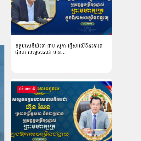
ៈ
ឧត្តមសេនីយ៍ទោ ជាម សុភា ផ្ញើសារលិខិតគោរព
ជូនពរ សម្ដេចតេជោ ហ៊ុន…
ព័ត៌មានជាតិ