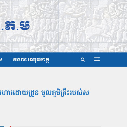
ស
កងរាជអាវុធហត្ថ
ហារដោយដ្រូន ចូលភូមិគ្រឹះរបស់ស