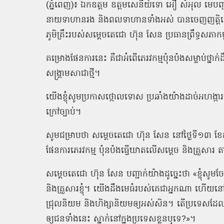
(ភ្នំពេញ)៖ ឯកឧត្តម ឧត្តមសេនីយ៍ទោ អឿ សំអុល មេបញ្ជ
នាយទាហានរង និងពលទាហានទាំងអស់ បានចេញញត្តិថ្
ភូមិគ្រឹះរបស់សម្តេចតេជោ ហ៊ុន សែន ប្រធានព្រឹទ្ធសភាកម
គម្រោងផែនការនេះ គឺជាអំពើភេរវកម្មប៉ុនប៉ងសម្លាប់ថ្នាក់ដ
សង្គ្រាមសាជាថ្មី។
យើងខ្ញុំសូមប្រកាសថ្កោលទោស ប្រឆាំងយ៉ាងដាច់អហង្កា
ក្រៅច្បាប់។
សូមជម្រាបថា សម្តេចតេជោ ហ៊ុន សែន នៅថ្ងៃទី១៣ ខែក
ផែនការភេរវកម្ម ប៉ុនប៉ងធ្វើឃាតលើសម្តេច និងគ្រួសារ 
សម្តេចតេជោ ហ៊ុន សែន បញ្ជាក់យ៉ាងដូច្នេះថា «ខ្ញុំសូមច
និងគ្រួសារខ្ញុំ។ យើងដឹងមេធំរបស់គេជាអ្នកណា ហើយ
ជ្រុលនិយម និងហិង្សានិយមឲ្យអស់សិន។ តើប្រទេសដែលអួត
ឲ្យជនទាំងនេះ ស្នាក់នៅក្នុងប្រទេសខ្លួនឬទេ?»។