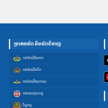
ប្រភេទទ័ព និងទ័ពជំនាញ
កងទ័ពជើងគោក
កងទ័ពជើងទឹក
កងទ័ពជើងអាកាស
កងរាជអាវុធហត្ថ
វិស្វកម្ម