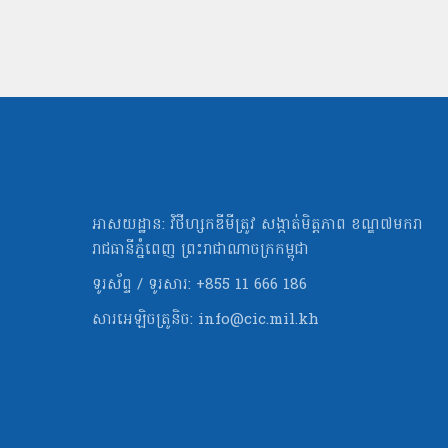
អាសយដ្ឋាន: វិថីហ្សកឌីមីត្រូវ សង្កាត់មិត្ដភាព ខណ្ឌ៧មករា
រាជធានីភ្នំពេញ ព្រះរាជាណាចក្រកម្ពុជា
ទូរស័ព្ទ / ទូរសារ: +855 11 666 186
សារអេឡិចត្រូនិច:
info@cic.mil.kh