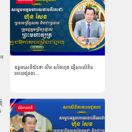
ព័ត៌មានជាតិ
ាម
ឧត្តមសេនីយ៍ទោ លីម​ សាំង​ហុង​ ផ្ញើសារលិខិត
គោរពជូនពរ…
ុំ
ព័ត៌មានជាតិ
ក