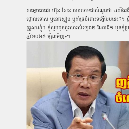
សម្តេចតេជោ ហ៊ុន សែន បានចោទជាសំណួរថា «យើងរ
ថ្កោលទោស ឬនៅស្ងៀម ឬគាំទ្រចំពោះទង្វើបែបនេះ?។ ខ្ញុំ
គ្រួសារខ្ញុំ។ ខ្ញុំសូមជូននូវសារសំឡេង២ ដែលទី១ មុនខ្ញុំ
ឆ្នាំ២០២៥ ម្សិលមិញ»៕