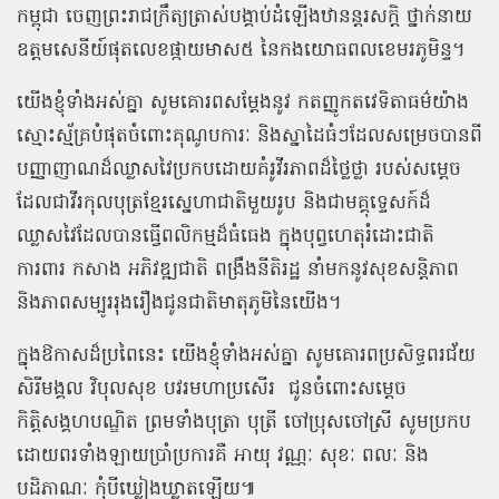
កម្ពុជា ចេញព្រះរាជក្រឹត្យត្រាស់បង្គាប់ដំឡើងឋានន្តរសក្តិ ថ្នាក់នាយ
ឧត្តមសេនីយ៍ផុតលេខផ្កាយមាស៥ នៃកងយោធពលខេមរភូមិន្ទ។
យើងខ្ញុំទាំងអស់គ្នា សូមគោរពសម្តែងនូវ កតញ្ញូកតវេទិតាធម៌យ៉ាង
ស្មោះស្ម័គ្របំផុតចំពោះគុណូបការៈ និងស្នាដៃធំៗដែលសម្រេចបានពី
បញ្ញាញាណដ៏ឈ្លាសវៃប្រកបដោយគំរូវីរភាពដ៏ថ្លៃថ្លា របស់សម្ដេច
ដែលជាវីរកុលបុត្រខ្មែរស្នេហាជាតិមួយរូប និងជាមគ្គុទ្ទេសក៍ដ៏
ឈ្លាសវៃដែលបានធ្វើពលិកម្មដ៏ធំធេង ក្នុងបុព្វហេតុរំដោះជាតិ
ការពារ កសាង អភិវឌ្ឍជាតិ ពង្រឹងនីតិរដ្ឋ នាំមកនូវសុខសន្តិភាព
និងភាពសម្បូររុងរឿងជូនជាតិមាតុភូមិនៃយើង។
ក្នុងឱកាសដ៏ប្រពៃនេះ យើងខ្ញុំទាំងអស់គ្នា សូមគោរពប្រសិទ្ធពរជ័យ
សិរីមង្គល វិបុលសុខ បវរមហាប្រសើរ ជូនចំពោះសម្តេច
កិត្តិសង្គហបណ្ឌិត ព្រមទាំងបុត្រា បុត្រី ចៅប្រុសចៅស្រី សូមប្រកប
ដោយពរទាំងឡាយប្រាំប្រការគឺ អាយុ វណ្ណៈ សុខៈ ពលៈ និង
បដិភាណៈ កុំបីឃ្លៀងឃ្លាតឡើយ៕