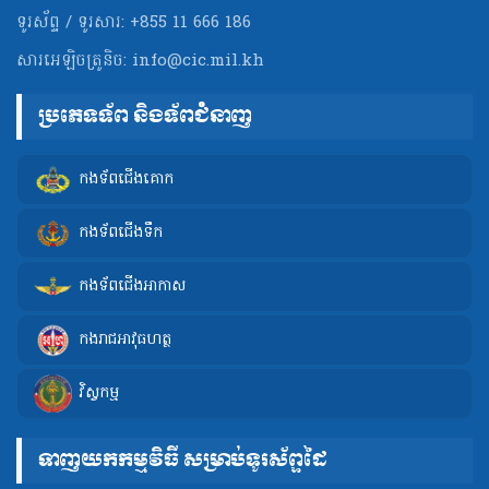
ទូរស័ព្ទ / ទូរសារ: +855 11 666 186
សារអេឡិចត្រូនិច:
info@cic.mil.kh
ប្រភេទទ័ព និងទ័ពជំនាញ
កងទ័ពជើងគោក
កងទ័ពជើងទឹក
កងទ័ពជើងអាកាស
កងរាជអាវុធហត្ថ
វិស្វកម្ម
ទាញយកកម្មវិធី សម្រាប់ទូរស័ព្ទដៃ