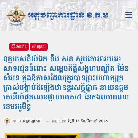
ព័ត៌មានជាតិ
សារជូនពរ
ឧត្តមសេនីយ៍ឯក ខឹម សន សូមគោរពអបអរ
សាទរជូនចំពោះ សម្ដេចកិត្តិសង្គហបណ្ឌិត ម៉ែន
សំអន ក្នុងឱកាសដែលត្រូវបានព្រះមហាក្សត្រ
ត្រាស់បង្គាប់ដំឡើងឋានន្តរសក្តិថ្នាក់ នាយឧត្តម
សេនីយ៍ផុតលេខផ្កាយមាស៥ នៃកងយោធពល
ខេមរភូមិន្ទ
ដោយ
អគ្គបញ្ជាការ
ចេញផ្សាយ
ថ្ងៃទី 16 ខែ មីនា ឆ្នាំ 2025