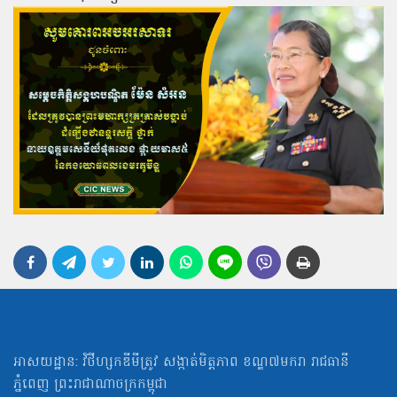
អាសយដ្ឋាន: វិថីហ្សកឌីមីត្រូវ សង្កាត់មិត្ដភាព ខណ្ឌ៧មករា រាជធានី
ភ្នំពេញ ព្រះរាជាណាចក្រកម្ពុជា