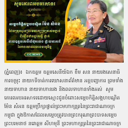
(ភ្នំពេញ)៖ ឯកឧត្ដម ឧត្តមសេនីយ៍ឯក ខឹម សន នាយរងសេនាធិ
ការចម្រុះ នាយកទីចាត់ការឃោសនាព័ត៌មាន អគ្គបញ្ជាការ ព្រមទាំង
នាយទាហាន នាយទាហានរង និងពលទាហានទាំងអស់
សូម
គោរពអបអរសាទរដោយស្មោះជូនចំពោះសម្ដេចកិត្តិសង្គហបណ្ឌិត
ម៉ែន សំអន ឧត្តមប្រឹក្សាផ្ទាល់ព្រះមហាក្សត្រនៃព្រះរាជាណាចក្រ
កម្ពុជា ក្នុងឱកាសដែលសម្ដេចត្រូវបានព្រះករុណាព្រះបាទសម្តេច
ព្រះបរមនាថ នរោត្តម សីហមុនី ព្រះមហាក្សត្រនៃព្រះរាជាណាចក្រ