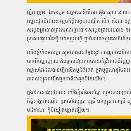
(ភ្នំពេញ)៖ ឯកឧត្តម ឧត្ដមសេនីយ៍ទោ អ៊ុង សុភា ន
ស្មោះជូនចំពោះសម្ដេចកិត្តិសង្គហបណ្ឌិត ម៉ែន សំអន ឧត្តម
សម្ដេចត្រូវបានព្រះករុណាព្រះបាទសម្តេចព្រះបរមនាថ នរោត
ត្រាស់បង្គាប់ដំឡើងឋានន្តរសក្តិ ថ្នាក់នាយឧត្តមសេ
យើងខ្ញុំទាំងអស់គ្នា សូមគោរពសម្តែងនូវ កតញ្ញូកតវេទិត
បានពីបញ្ញាញាណដ៏ឈ្លាសវៃប្រកបដោយគំរូវីរភាពដ៏ថ្លៃថ្លា 
ឈ្លាសវៃដែលបានធ្វើពលិកម្មដ៏ធំធេង ក្នុងបុព្វហេតុរំដោះជ
ភាពសម្បូររុងរឿងជូនជាតិមាតុភូមិនៃយើង។
ក្នុងឱកាសដ៏ប្រពៃនេះ យើងខ្ញុំទាំងអស់គ្នា សូមគោរពប្
កិត្តិសង្គហបណ្ឌិត ព្រមទាំងបុត្រា បុត្រី ចៅប្រុសចៅស
បដិភាណៈ កុំបីឃ្លៀងឃ្លាតឡើយ៕