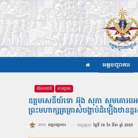
អគ្គបញ្ជាការ
ព័ត៌មានជាតិ
សារជូនពរ
ឧត្ដមសេនីយ៍ទោ អ៊ុង សុភា សូមគោរពអប
ព្រះមហាក្សត្រត្រាស់បង្គាប់ដំឡើងឋាន
ដោយ
អគ្គបញ្ជាការ
ចេញផ្សាយ
ថ្ងៃទី 16 ខែ មីនា ឆ្នាំ 2025