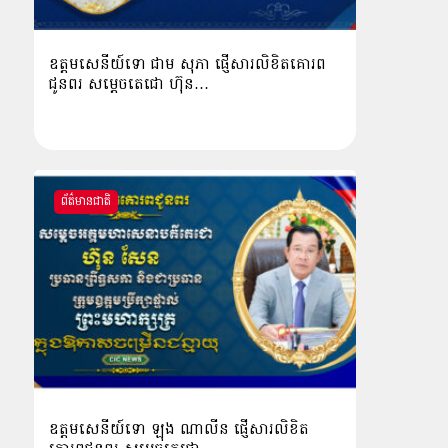
ឧត្តមសេនីយ៍ទោ ជាម សុភា ផ្ញើសារលិខិតគោរព
ជូនពរ សម្ដេចតេជោ ហ៊ុន…
ព័ត៌មានជាតិ
ឧត្ដមសេនីយ៍ទោ ឡុង ណាលីន ផ្ញើសារលិខិត