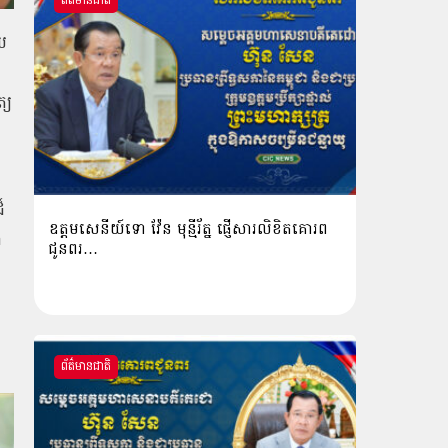
ព័ត៌មានជាតិ
យ
្យ
៏
ឧត្តមសេនីយ៍ទោ វ៉ែន មុន្មីរ័ត្ន ផ្ញើសារលិខិតគោរព
ង
ជូនពរ…
ព័ត៌មានជាតិ