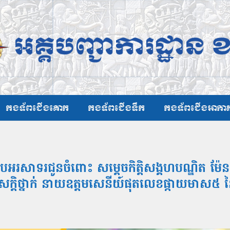
កងទ័ពជើងគោក
កងទ័ពជើងទឹក
កងទ័ពជើងអាកា
អរសាទរជូនចំពោះ សម្ដេចកិត្តិសង្គហបណ្ឌិត ម៉ែន
ន្តរសក្តិថ្នាក់ នាយឧត្តមសេនីយ៍ផុតលេខផ្កាយមាស