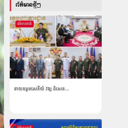
ព័ត៌មានថ្មីៗ
ព័ត៌មានជាតិ
នាយឧត្តមសេនីយ៍ វង្ស ពិសេន…