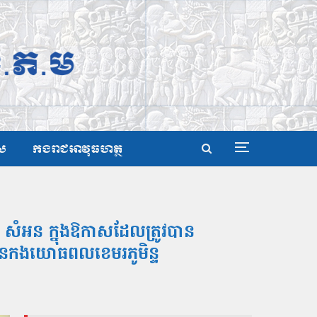
ស
កងរាជអាវុធហត្ថ
 សំអន ក្នុងឱកាសដែលត្រូវបាន
៥ នៃកងយោធពលខេមរភូមិន្ទ