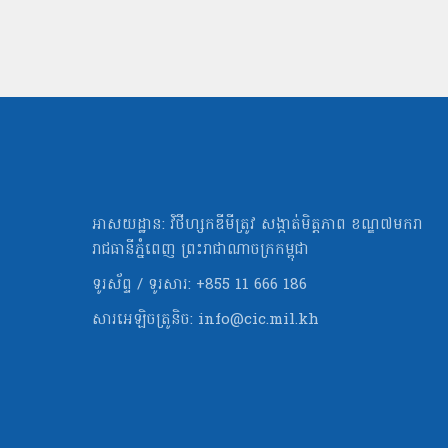
អាសយដ្ឋាន: វិថីហ្សកឌីមីត្រូវ សង្កាត់មិត្ដភាព ខណ្ឌ៧មករា
រាជធានីភ្នំពេញ ព្រះរាជាណាចក្រកម្ពុជា
ទូរស័ព្ទ / ទូរសារ: +855 11 666 186
សារអេឡិចត្រូនិច:
info@cic.mil.kh