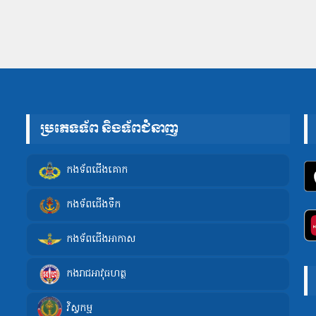
ប្រភេទទ័ព និងទ័ពជំនាញ
កងទ័ពជើងគោក
កងទ័ពជើងទឹក
កងទ័ពជើងអាកាស
កងរាជអាវុធហត្ថ
វិស្វកម្ម