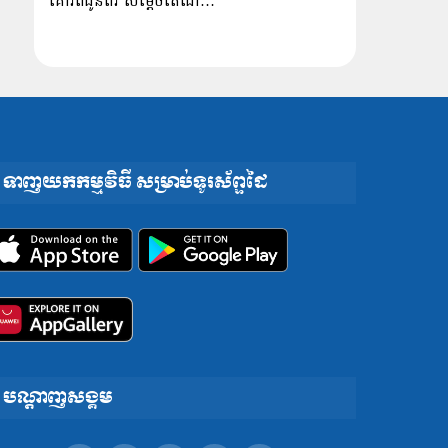
គោរពជូនពរ សម្ដេចតេជោ…
ទាញយកកម្មវិធី សម្រាប់ទូរស័ព្ទដៃ
បណ្តាញសង្គម