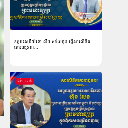
ឧត្តមសេនីយ៍ទោ លីម​ សាំង​ហុង​ ផ្ញើសារលិខិត
គោរពជូនពរ…
ព័ត៌មានជាតិ