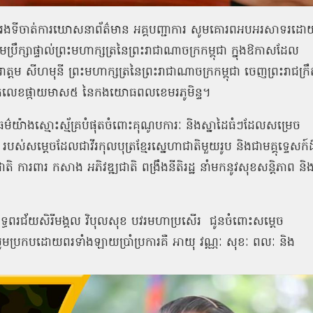
ាយករងទីចាត់ការឃោសនាព័ត៌មាន អគ្គបញ្ជាការ សូមគោរពអបអរសាទរដោ
ប្រឹក្សាផ្ទាល់ព្រះមហាក្សត្រនៃព្រះរាជាណាចក្រកម្ពុជា ក្នុងឱកាសដែល
្តម សីហមុនី ព្រះមហាក្សត្រនៃព្រះរាជាណាចក្រកម្ពុជា ចេញព្រះរាជក្រឹត
នីយ៍ផុតលេខផ្កាយមាស៥ នៃកងយោធពលខេមរភូមិន្ទ។
ាធម៌យ៉ាងស្មោះស្ម័គ្របំផុតចំពោះគុណូបការៈ និងស្នាដៃធំៗដែលសម្រេច
របស់សម្ដេចដែលជាវីរកុលបុត្រខ្មែរស្នេហាជាតិមួយរូប និងជាមគ្គុទ្ទេសក៍ដ
ាតិ ការពារ កសាង អភិវឌ្ឍជាតិ ពង្រឹងនីតិរដ្ឋ នាំមកនូវសុខសន្តិភាព និ
រសិទ្ធពរជ័យសិរីមង្គល វិបុលសុខ បវរមហាប្រសើរ ជូនចំពោះសម្តេច
្រី សូមប្រកបដោយពរទាំងឡាយប្រាំប្រការគឺ អាយុ វណ្ណៈ សុខៈ ពលៈ និង