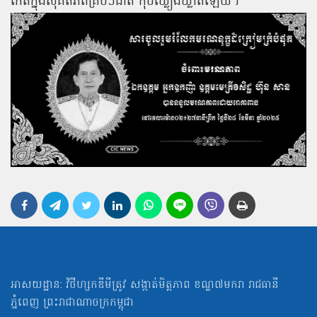
កើតក្នុងសុគតិភពគ្រប់ៗជាតិ កុំបីឃ្លៀងឃ្លាតឡើយ។
អាសយដ្ឋាន: វិថីហ្សកឌីមីត្រូវ សង្កាត់មិត្ដភាព ខណ្ឌ៧មករា រាជធានី
ភ្នំពេញ ព្រះរាជាណាចក្រកម្ពុជា