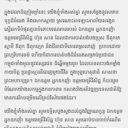
ក្នុងវេលាដ៏ក្រៀមក្រំនេះ យើងខ្ញុំទាំងអស់គ្នា សូមសម្តែងនូវសមាន
ទុក្ខដ៏ធំធេង និងសោកស្តាយ ស្រណោះអាឡោះអាល័យសង្វេគ
ស្ទើររកទីបំផុតគ្មានចំពោះមរណភាពរបស់ ឯកឧត្តម អ្នកឧកញ៉ា
ឧត្តមមេត្រីវិសិដ្ឋ ហ៊ុន សាន ដែលជាការបាត់បង់បងប្រុស ឪពុកមា
ស្វាមី ឪពុក ឪពុកក្មេក និងជីតាជាទីគោរពស្រលាញ់
ប្រកបដោយ
ព្រហ្មវិហារធម៌ ហើយក៏ជាការបាត់បង់ដ៏ធំធេងសម្រាប់ប្រជាជន
កម្ពុជាទាំងមូលនូវឥស្សរជន ដ៏ឆ្នើមមួយរូប ដែលបានលះបង់កម្លាំង
កាយចិត្ត ប្រាជ្ញាស្មារតីពេញមួយជីវិត ក្នុងបុព្វហេតុជាតិ សាសនា
ព្រះមហាក្សត្រ។ ឯកឧត្តម អ្នកឧកញ៉ា ឧត្តមមេត្រីវិសិដ្ឋ ក៏បានរួម
ចំណែកយ៉ាងសកម្មក្នុងការកាពារ កសាងនិងអភិវឌ្ឍប្រទេសជាតិឱ្យ
មានការរីកចម្រើនលើគ្រប់វិស័យផងដែរ។
យើងខ្ញុំទាំងអស់គ្នា សូមឧទ្ទិសបួងសួងដល់ដួងវិញ្ញាណក្ខន្ធ ឯកឧត្តម
អ្នកឧកញ៉ា ឧត្ដមមេត្រីវិសិដ្ឋ ហ៊ុន សាន សូមឆាប់បានចាប់កំណើត