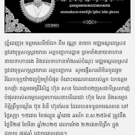
(
ភ្នំពេញ
)
៖ ឧត្តមសេនីយ៍ឯក គឹម វណ្ណា នាយក មជ្ឈមណ្ឌលស្រាវ
ជ្រាវយុទ្ធសាស្ត្រយោធា អគ្គបញ្ជាការដ្ឋាន ព្រមទាំងនាយទាហាន
នាយទាហានរង និងពលទាហានទាំងអស់ចំណុះ មជ្ឈមណ្ឌលស្រាវ
ជ្រាវយុទ្ធសាស្ត្រយោធា អគ្គបញ្ជាការ
សូមផ្ញើសារលិខិតចូលរួម
រំលែកទុក្ខយ៉ាងក្រៀមក្រំបំផុត ចំពោះមរណភាពរបស់អ្នក ឯកឧត្តម
ឧកញ៉ា ឧត្ដមមេត្រីវិសិដ្ឋ ហ៊ុន សាន ដែលជាបងប្រុសជាទីស្រលាញ់
បំផុតរបស់សម្តេចអគ្គមហាសេនាបតីតេជោ ហ៊ុន សែន និងសម្តេច
កិត្តិព្រឹទ្ធបណ្ឌិត ប៊ុន រ៉ានី ហ៊ុនសែន ដែលបានទទួលមរណភាព នៅ
ថ្ងៃសុក្រ ១៥រោច ខែផល្គុន ឆ្នាំរោង ឆស័ក ព
.
ស
.
២៥៦៨ ត្រូវនឹង
ថ្ងៃទី២៨ ខែមីនា ឆ្នាំ២០២៥ វេលាម៉ោង ២
:
២៧នាទីព្រឹក ក្នុង
ជន្មាយុ ៧៨ឆ្នាំ ដោយរោគាពាធ។