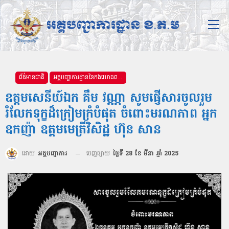
ព័ត៌មានជាតិ
អគ្គបញ្ជាការដ្ឋាននៃកងយោធពលខេមរភូមិន្ទ
ឧត្តមសេនីយ៍ឯក គឹម វណ្ណា សូមផ្ញើសារចូលរួម
រំលែកទុក្ខដ៏ក្រៀមក្រំបំផុត ចំពោះមរណភាព អ្នក
ឧកញ៉ា ឧត្ដមមេត្រីវិសិដ្ឋ ហ៊ុន សាន
ដោយ
អគ្គបញ្ជាការ
ចេញផ្សាយ
ថ្ងៃទី 28 ខែ មីនា ឆ្នាំ 2025