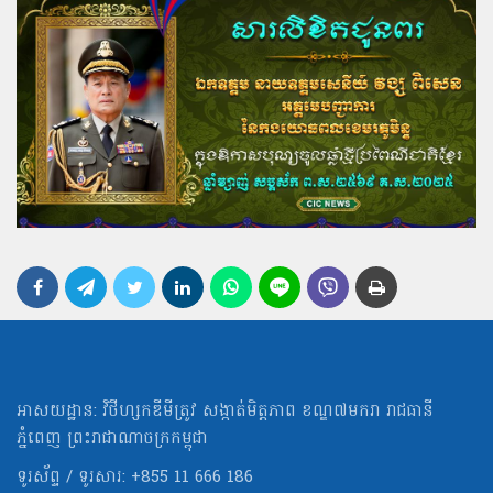
អាសយដ្ឋាន: វិថីហ្សកឌីមីត្រូវ សង្កាត់មិត្ដភាព ខណ្ឌ៧មករា រាជធានី
ភ្នំពេញ ព្រះរាជាណាចក្រកម្ពុជា
ទូរស័ព្ទ / ទូរសារ: +855 11 666 186