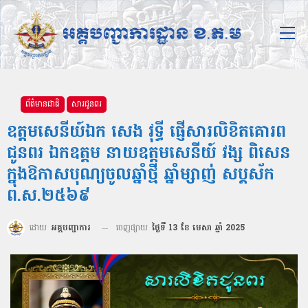
ព័ត៌មានជាតិ
សារជូនពរ
ឧត្តមសេនីយ៍ឯក សេង វុទ្ធី ផ្ញើសារលិខិតគោរព
ជូនពរ ឯកឧត្ដម នាយឧត្ដមសេនីយ៍ វង្ស ពិសេន
ក្នុងឱកាសបុណ្យចូលឆ្នាំថ្មី ឆ្នាំម្សាញ់ សប្តស័ក
ព.ស.២៥៦៩
ដោយ
អគ្គបញ្ជាការ
ចេញផ្សាយ
ថ្ងៃទី 13 ខែ មេសា ឆ្នាំ 2025