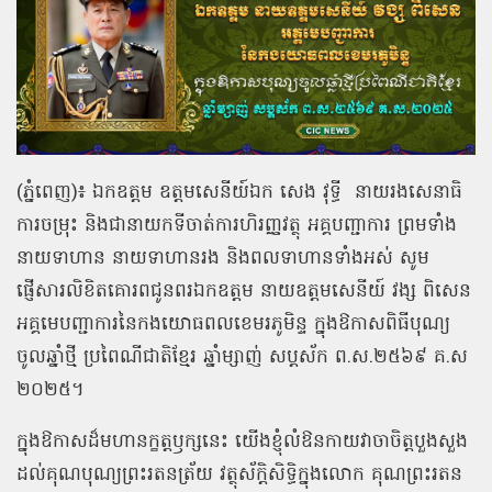
(ភ្នំពេញ)៖ ឯកឧត្ដម ឧត្តមសេនីយ៍ឯក សេង វុទ្ធី
នាយរងសេនាធិ
ការចម្រុះ និងជានាយកទីចាត់ការហិរញ្ញវត្ថុ អគ្គបញ្ជាការ ព្រមទាំង
នាយទាហាន នាយទាហានរង និងពលទាហានទាំងអស់ សូម
ផ្ញើសារលិខិតគោរពជូនពរឯកឧត្ដម នាយឧត្ដមសេនីយ៍ វង្ស ពិសេន
អគ្គមេបញ្ជាការនៃកងយោធពលខេមរភូមិន្ទ ក្នុងឱកាសពិធីបុណ្យ
ចូលឆ្នាំថ្មី ប្រពៃណីជាតិខ្មែរ ឆ្នាំម្សាញ់ សប្ដស័ក ព.ស.២៥៦៩ គ.ស
២០២៥។
ក្នុងឱកាសដ៏មហានក្ខត្តឫក្សនេះ យើងខ្ញុំលំឱនកាយវាចាចិត្តបួងសួង
ដល់គុណបុណ្យព្រះរតនត្រ័យ វត្ថុស័ក្ដិសិទ្ធិក្នុងលោក គុណព្រះរតន