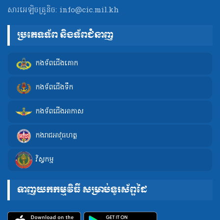
សារអេឡិចត្រូនិច:
info@cic.mil.kh
ប្រភេទទ័ព និងទ័ពជំនាញ
កងទ័ពជើងគោក
កងទ័ពជើងទឹក
កងទ័ពជើងអាកាស
កងរាជអាវុធហត្ថ
វិស្វកម្ម
ទាញយកកម្មវិធី សម្រាប់ទូរស័ព្ទដៃ