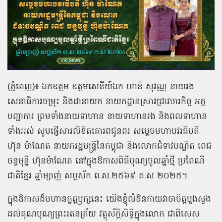
(ភ្នំពេញ)៖ ឯកឧត្ដម ឧត្តមសេនីយ៍ឯក ហាន់ សុវណ្ណ នាយរង
សេនាធិការចម្រុះ និងជានាយក នាយកដ្ឋានស្រាវជ្រាវចារកិច្ច អគ្គ
បញ្ជាការ ព្រមទាំងនាយទាហាន នាយទាហានរង និងពលទាហាន
ទាំងអស់ សូមផ្ញើសារលិខិតគោរពជូនពរ សម្ដេចមហាបវរធិបតី
ហ៊ុន ម៉ាណែត នាយករដ្ឋមន្ត្រីនៃកម្ពុជា និងលោកជំទាវបណ្ឌិត ពេជ
ចន្ទមុន្នី ហ៊ុនម៉ាណែត នៅក្នុងឱកាសពិធីបុណ្យចូលឆ្នាំថ្មី ប្រពៃណី
ជាតិខ្មែរ ឆ្នាំម្សាញ់ សប្តស័ក ព.ស.២៥៦៩ គ.ស ២០២៥។
ក្នុងឱកាសដ៏មហានក្ខត្តឫក្សនេះ យើងខ្ញុំលំឱនកាយវាចាចិត្តបួងសួង
ដល់គុណបុណ្យព្រះរតនត្រ័យ វត្ថុស័ក្ដិសិទ្ធិក្នុងលោក ជាពិសេស