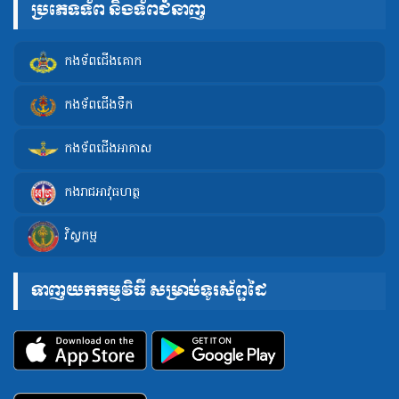
ប្រភេទទ័ព និងទ័ពជំនាញ
កងទ័ពជើងគោក
កងទ័ពជើងទឹក
កងទ័ពជើងអាកាស
កងរាជអាវុធហត្ថ
វិស្វកម្ម
ទាញយកកម្មវិធី សម្រាប់ទូរស័ព្ទដៃ