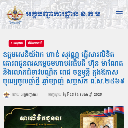
សារជូនពរ
ព័ត៌មានជាតិ
ឧត្តមសេនីយ៍ឯក ហាន់ សុវណ្ណ ផ្ញើសារលិខិត
គោរពជូនពរសម្ដេចមហាបវរធិបតី ហ៊ុន ម៉ាណែត
និងលោកជំទាវបណ្ឌិត ពេជ ចន្ទមុន្នី ក្នុងឱកាស
បុណ្យចូលឆ្នាំថ្មី ឆ្នាំម្សាញ់ សប្តស័ក ព.ស.២៥៦៩
ដោយ
អគ្គបញ្ជាការ
ចេញផ្សាយ
ថ្ងៃទី 13 ខែ មេសា ឆ្នាំ 2025