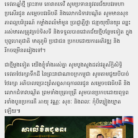
ទេវតាឆ្នាំថ្មី ព្រះនាម គោរាគទេវី សូមប្រទាននូវពរជ័យបវរមហា
ប្រសើរជូន សម្ដេចបវរធិបតី និងលោកជំទាវបណ្ឌិត សូមមានសុខ
ភាពល្អបរិបូរណ៍ កម្លាំងពលំមាំមួន ប្រាជ្ញាភ្លឺថ្លា ជន្មាយុយឺនយូរ ឈ្នះ
អស់មារសត្រូវគ្រប់ទិសទី និងទទួលបានជោគជ័យថ្មីបន្ថែមទៀត ក្នុង
បុព្វហេតុជាតិ មាតុភូមិ ប្រជាជន ប្រកបដោយការអភិវឌ្ឍ និង
រីកចម្រើនតរៀងទៅ។
ជាថ្មីម្ដងទៀត យើងខ្ញុំទាំងអស់គ្នា សូមបួងសួងដល់វត្ថុស័ក្តិសិទ្ធិ
ទេវតាថែរក្សាទឹកដី នៃព្រះរាជាណាចក្រកម្ពុជា សូមតាមជួយបីបាច់
ថែរក្សា អភិបាលប្រោះព្រំសព្ទសាធុការពរជូន សម្ដេចបវរធិបតី និង
លោកជំទាវបណ្ឌិត ព្រមទាំងបុត្រាបុត្រី សូមបានប្រកបដោយពុទ្ធព
រទាំងបួនប្រការគឺ អាយុ វណ្ណៈ សុខៈ និងពលៈ កុំបីឃ្លៀងឃ្លាត
ឡើយ៕