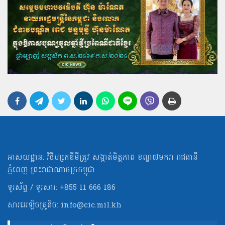
អាសយដ្ឋាន: វិថីហ្សកឌីមីត្រូវ សង្កាត់មិត្ដភាព ខណ្ឌ៧មករា រាជធានី
ភ្នំពេញ ព្រះរាជាណាចក្រកម្ពុជា
ទូរស័ព្ទ / ទូរសារ: +855 11 666 186
សារអេឡិចត្រូនិច:
info@cic.mil.kh