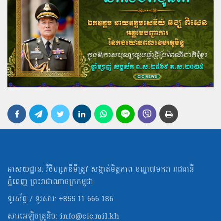
អាសយដ្ឋាន: វិថីហ្សកឌីមីត្រូវ សង្កាត់មិត្ដភាព ខណ្ឌ៧មករា រាជធានី
ភ្នំពេញ ព្រះរាជាណាចក្រកម្ពុជា
ទូរស័ព្ទ / ទូរសារ: +855 11 666 186
សារអេឡិចត្រូនិច:
info@cic.mil.kh