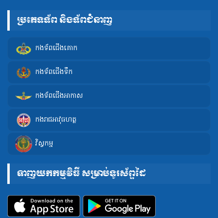
ប្រភេទទ័ព និងទ័ពជំនាញ
កងទ័ពជើងគោក
កងទ័ពជើងទឹក
កងទ័ពជើងអាកាស
កងរាជអាវុធហត្ថ
វិស្វកម្ម
ទាញយកកម្មវិធី សម្រាប់ទូរស័ព្ទដៃ