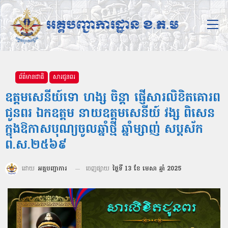
ព័ត៌មានជាតិ
សារជូនពរ
ឧត្ដមសេនីយ៍ទោ ហង្ស ចិន្ដា ផ្ញើសារលិខិតគោរព
ជូនពរ ឯកឧត្ដម នាយឧត្ដមសេនីយ៍ វង្ស ពិសេន
ក្នុងឱកាសបុណ្យចូលឆ្នាំថ្មី ឆ្នាំម្សាញ់ សប្តស័ក
ព.ស.២៥៦៩
ដោយ
អគ្គបញ្ជាការ
ចេញផ្សាយ
ថ្ងៃទី 13 ខែ មេសា ឆ្នាំ 2025