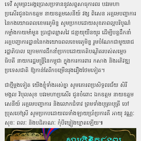
ទេវី សូមព្រះអង្គប្រោសប្រទាននូវសព្ទសាធុការពរ បវរមហា
ប្រសើរជូនឯកឧត្ដម នាយឧត្ដមសេនីយ៍ វង្ស ពិសេន អគ្គមេបញ្ជាការ
នៃកងយោធពលខេមរភូមិន្ទ សូមប្រកបដោយសុខភាពល្អបរិបូណ៌
កម្លាំងកាយមាំមួន ប្រាជ្ញាឈ្លាសវៃ ជន្មាយុយឺនយូរ ដើម្បីបន្តដឹកនាំ
អគ្គបញ្ជាការដ្ឋាននៃកងយោធពលខេមរភូមិន្ទ រួមចំណែកជាមួយរាជ
រដ្ឋាភិបាល ក្រោមការដឹកនាំប្រកបដោយគតិបណ្ឌិតរបស់សម្ដេច
ធិបតី នាយករដ្ឋមន្ត្រីនៃកម្ពុជា ក្នុងការការពារ កសាង និងអភិវឌ្ឍ
ប្រទេសជាតិ ឱ្យកាន់តែរីកចម្រើនរុងរឿងថែមទៀត។
ជាថ្មីម្ដងទៀត យើងខ្ញុំទាំងអស់គ្នា សូមគោរពប្រសិទ្ធពរជ័យ សិរី
មង្គល វិបុលសុខ បវរមហាប្រសើរ ជូនចំពោះ ឯកឧត្ដម នាយឧត្ដម
សេនីយ៍ អគ្គមេបញ្ជាការ និងលោកជំទាវ ព្រមទាំងបុត្រាបុត្រី ចៅ
ប្រុសចៅស្រី សូមប្រកបដោយពរទាំងឡាយប្រាំប្រការគឺ អាយុ វណ្ណៈ
សុខៈ ពលៈ និងបដិភាណៈ កុំបីឃ្លៀងឃ្លាតឡើយ៕