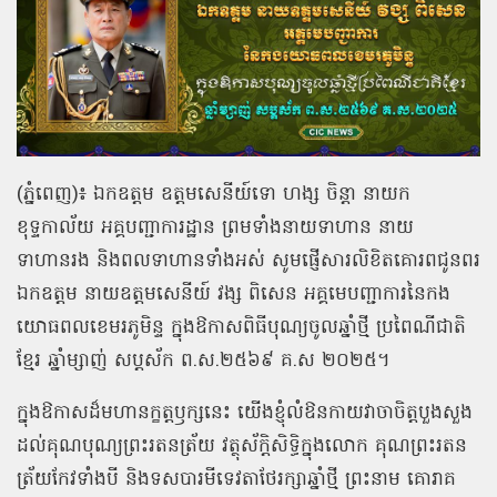
(ភ្នំពេញ)៖ ឯកឧត្ដម ឧត្ដមសេនីយ៍ទោ ហង្ស ចិន្ដា នាយក
ខុទ្ទកាល័យ អគ្គបញ្ជាការដ្ឋាន ព្រមទាំងនាយទាហាន នាយ
ទាហានរង និងពលទាហានទាំងអស់ សូមផ្ញើសារលិខិតគោរពជូនពរ
ឯកឧត្ដម នាយឧត្ដមសេនីយ៍ វង្ស ពិសេន អគ្គមេបញ្ជាការនៃកង
យោធពលខេមរភូមិន្ទ ក្នុងឱកាសពិធីបុណ្យចូលឆ្នាំថ្មី ប្រពៃណីជាតិ
ខ្មែរ ឆ្នាំម្សាញ់ សប្ដស័ក ព.ស.២៥៦៩ គ.ស ២០២៥។
ក្នុងឱកាសដ៏មហានក្ខត្តឫក្សនេះ យើងខ្ញុំលំឱនកាយវាចាចិត្តបួងសួង
ដល់គុណបុណ្យព្រះរតនត្រ័យ វត្ថុស័ក្ដិសិទ្ធិក្នុងលោក គុណព្រះរតន
ត្រ័យកែវទាំងបី និងទសបារមីទេវតាថែរក្សាឆ្នាំថ្មី ព្រះនាម គោរាគ