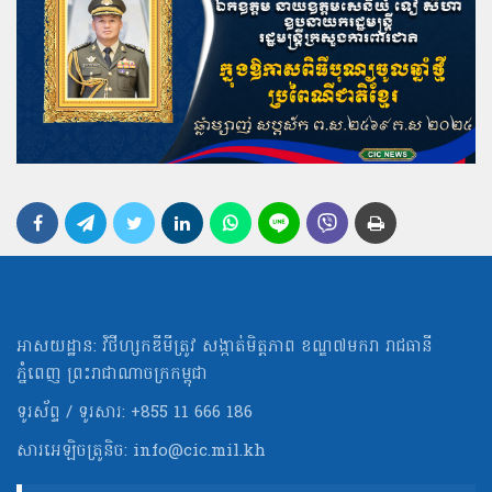
អាសយដ្ឋាន: វិថីហ្សកឌីមីត្រូវ សង្កាត់មិត្ដភាព ខណ្ឌ៧មករា រាជធានី
ភ្នំពេញ ព្រះរាជាណាចក្រកម្ពុជា
ទូរស័ព្ទ / ទូរសារ: +855 11 666 186
សារអេឡិចត្រូនិច:
info@cic.mil.kh