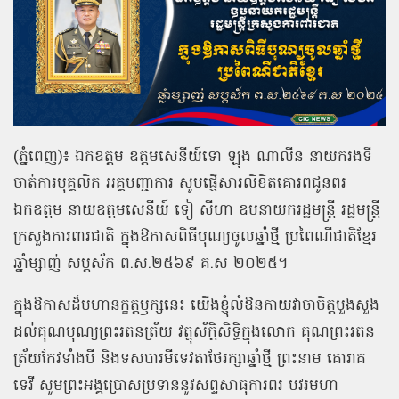
(ភ្នំពេញ)៖ ឯកឧត្ដម ឧត្ដមសេនីយ៍ទោ ឡុង ណាលីន នាយករងទី
ចាត់ការបុគ្គលិក អគ្គបញ្ជាការ សូមផ្ញើសារលិខិតគោរពជូនពរ
ឯកឧត្ដម នាយឧត្ដមសេនីយ៍ ទៀ សីហា ឧបនាយករដ្ឋមន្ត្រី រដ្ឋមន្ត្រី
ក្រសួងការពារជាតិ ក្នុងឱកាសពិធីបុណ្យចូលឆ្នាំថ្មី ប្រពៃណីជាតិខ្មែរ
ឆ្នាំម្សាញ់ សប្ដស័ក ព.ស.២៥៦៩ គ.ស ២០២៥។
ក្នុងឱកាសដ៏មហានក្ខត្តឫក្សនេះ យើងខ្ញុំលំឱនកាយវាចាចិត្តបួងសួង
ដល់គុណបុណ្យព្រះរតនត្រ័យ វត្ថុស័ក្ដិសិទ្ធិក្នុងលោក គុណព្រះរតន
ត្រ័យកែវទាំងបី និងទសបារមីទេវតាថែរក្សាឆ្នាំថ្មី ព្រះនាម គោរាគ
ទេវី សូមព្រះអង្គប្រោសប្រទាននូវសព្ទសាធុការពរ បវរមហា