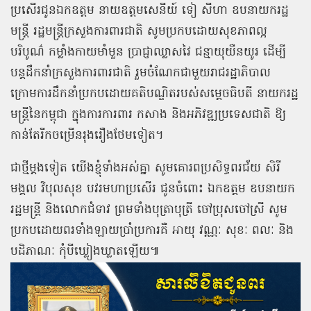
ប្រសើរជូនឯកឧត្ដម នាយឧត្ដមសេនីយ៍ ទៀ សីហា ឧបនាយករដ្ឋ
មន្ត្រី រដ្ឋមន្ត្រីក្រសួងការពារជាតិ សូមប្រកបដោយសុខភាពល្អ
បរិបូណ៌ កម្លាំងកាយមាំមួន ប្រាជ្ញាឈ្លាសវៃ ជន្មាយុយឺនយូរ ដើម្បី
បន្តដឹកនាំក្រសួងការពារជាតិ រួមចំណែកជាមួយរាជរដ្ឋាភិបាល
ក្រោមការដឹកនាំប្រកបដោយគតិបណ្ឌិតរបស់សម្ដេចធិបតី នាយករដ្ឋ
មន្ត្រីនៃកម្ពុជា ក្នុងការការពារ កសាង និងអភិវឌ្ឍប្រទេសជាតិ ឱ្យ
កាន់តែរីកចម្រើនរុងរឿងថែមទៀត។
ជាថ្មីម្ដងទៀត យើងខ្ញុំទាំងអស់គ្នា សូមគោរពប្រសិទ្ធពរជ័យ សិរី
មង្គល វិបុលសុខ បវរមហាប្រសើរ ជូនចំពោះ ឯកឧត្ដម ឧបនាយក
រដ្ឋមន្ត្រី និងលោកជំទាវ ព្រមទាំងបុត្រាបុត្រី ចៅប្រុសចៅស្រី សូម
ប្រកបដោយពរទាំងឡាយប្រាំប្រការគឺ អាយុ វណ្ណៈ សុខៈ ពលៈ និង
បដិភាណៈ កុំបីឃ្លៀងឃ្លាតឡើយ៕