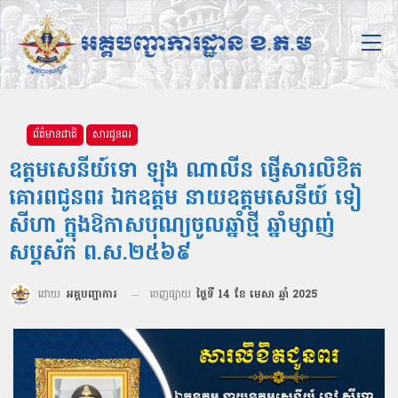
ព័ត៌មានជាតិ
សារជូនពរ
ឧត្ដមសេនីយ៍ទោ ឡុង ណាលីន ផ្ញើសារលិខិត
គោរពជូនពរ ឯកឧត្ដម នាយឧត្ដមសេនីយ៍ ទៀ
សីហា ក្នុងឱកាសបុណ្យចូលឆ្នាំថ្មី ឆ្នាំម្សាញ់
សប្តស័ក ព.ស.២៥៦៩
ដោយ
អគ្គបញ្ជាការ
ចេញផ្សាយ
ថ្ងៃទី 14 ខែ មេសា ឆ្នាំ 2025