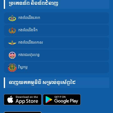
ប្រភេទទ័ព និងទ័ពជំនាញ
កងទ័ពជើងគោក
កងទ័ពជើងទឹក
កងទ័ពជើងអាកាស
កងរាជអាវុធហត្ថ
វិស្វកម្ម
ទាញយកកម្មវិធី សម្រាប់ទូរស័ព្ទដៃ