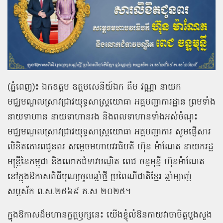
(ភ្នំពេញ)៖ ឯកឧត្ដម ឧត្តមសេនីយ៍ឯក គឹម វណ្ណា នាយក
មជ្ឈមណ្ឌលស្រាវជ្រាវយុទ្ធសាស្ត្រយោធា អគ្គបញ្ជាការដ្ឋាន ព្រមទាំង
នាយទាហាន នាយទាហានរង និងពលទាហានទាំងអស់ចំណុះ
មជ្ឈមណ្ឌលស្រាវជ្រាវយុទ្ធសាស្ត្រយោធា អគ្គបញ្ជាការ សូមផ្ញើសារ
លិខិតគោរពជូនពរ សម្ដេចមហាបវរធិបតី ហ៊ុន ម៉ាណែត នាយករដ្ឋ
មន្ត្រីនៃកម្ពុជា និងលោកជំទាវបណ្ឌិត ពេជ ចន្ទមុន្នី ហ៊ុនម៉ាណែត
នៅក្នុងឱកាសពិធីបុណ្យចូលឆ្នាំថ្មី ប្រពៃណីជាតិខ្មែរ ឆ្នាំម្សាញ់
សប្តស័ក ព.ស.២៥៦៩ គ.ស ២០២៥។
ក្នុងឱកាសដ៏មហានក្ខត្តឫក្សនេះ យើងខ្ញុំលំឱនកាយវាចាចិត្តបួងសួង