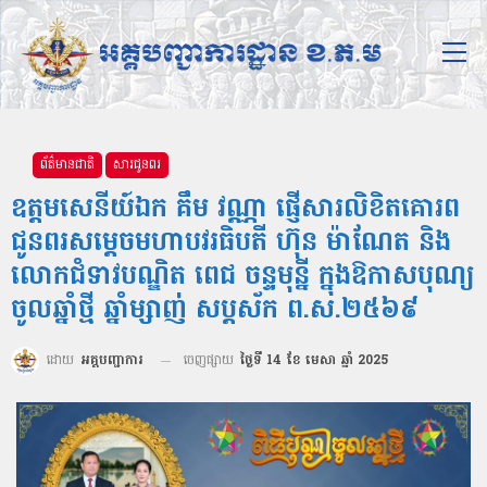
ព័ត៌មានជាតិ
សារជូនពរ
ឧត្តមសេនីយ៍ឯក គឹម វណ្ណា ផ្ញើសារលិខិតគោរព
ជូនពរសម្ដេចមហាបវរធិបតី ហ៊ុន ម៉ាណែត និង
លោកជំទាវបណ្ឌិត ពេជ ចន្ទមុន្នី ក្នុងឱកាសបុណ្យ
ចូលឆ្នាំថ្មី ឆ្នាំម្សាញ់ សប្តស័ក ព.ស.២៥៦៩
ដោយ
អគ្គបញ្ជាការ
ចេញផ្សាយ
ថ្ងៃទី 14 ខែ មេសា ឆ្នាំ 2025