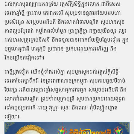
ដល់គុណបុណ្យព្រះរតនត្រ័យ វត្ថុស័ក្ដិសិទ្ធិក្នុងលោក ជាពិសេស
ទេវតាឆ្នាំថ្មី ព្រះនាម គោរាគទេវី សូមប្រទាននូវពរជ័យបវរមហា
ប្រសើរជូន សម្ដេចបវរធិបតី និងលោកជំទាវបណ្ឌិត សូមមានសុខ
ភាពល្អបរិបូរណ៍ កម្លាំងពលំមាំមួន ប្រាជ្ញាភ្លឺថ្លា ជន្មាយុយឺនយូរ ឈ្នះ
អស់មារសត្រូវគ្រប់ទិសទី និងទទួលបានជោគជ័យថ្មីបន្ថែមទៀត ក្នុង
បុព្វហេតុជាតិ មាតុភូមិ ប្រជាជន ប្រកបដោយការអភិវឌ្ឍ និង
រីកចម្រើនតរៀងទៅ។
ជាថ្មីម្ដងទៀត យើងខ្ញុំទាំងអស់គ្នា សូមបួងសួងដល់វត្ថុស័ក្តិសិទ្ធិ
ទេវតាថែរក្សាទឹកដី នៃព្រះរាជាណាចក្រកម្ពុជា សូមតាមជួយបីបាច់
ថែរក្សា អភិបាលប្រោះព្រំសព្ទសាធុការពរជូន សម្ដេចបវរធិបតី និង
លោកជំទាវបណ្ឌិត ព្រមទាំងបុត្រាបុត្រី សូមបានប្រកបដោយពុទ្ធព
រទាំងបួនប្រការគឺ អាយុ វណ្ណៈ សុខៈ និងពលៈ កុំបីឃ្លៀងឃ្លាត
ឡើយ៕