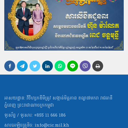
អាសយដ្ឋាន: វិថីហ្សកឌីមីត្រូវ សង្កាត់មិត្ដភាព ខណ្ឌ៧មករា រាជធានី
ភ្នំពេញ ព្រះរាជាណាចក្រកម្ពុជា
ទូរស័ព្ទ / ទូរសារ: +855 11 666 186
សារអេឡិចត្រូនិច:
info@cic.mil.kh