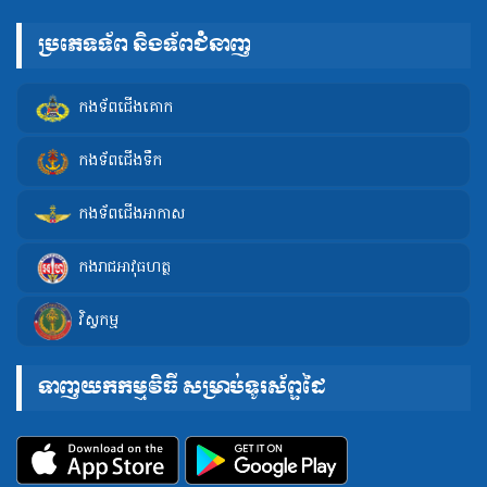
ប្រភេទទ័ព និងទ័ពជំនាញ
កងទ័ពជើងគោក
កងទ័ពជើងទឹក
កងទ័ពជើងអាកាស
កងរាជអាវុធហត្ថ
វិស្វកម្ម
ទាញយកកម្មវិធី សម្រាប់ទូរស័ព្ទដៃ