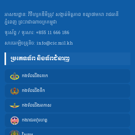
អាសយដ្ឋាន: វិថីហ្សកឌីមីត្រូវ សង្កាត់មិត្ដភាព ខណ្ឌ៧មករា រាជធានី
ភ្នំពេញ ព្រះរាជាណាចក្រកម្ពុជា
ទូរស័ព្ទ / ទូរសារ: +855 11 666 186
សារអេឡិចត្រូនិច:
info@cic.mil.kh
ប្រភេទទ័ព និងទ័ពជំនាញ
កងទ័ពជើងគោក
កងទ័ពជើងទឹក
កងទ័ពជើងអាកាស
កងរាជអាវុធហត្ថ