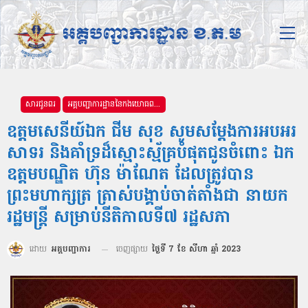
សារជូនពរ
អគ្គបញ្ជាការដ្ឋាននៃកងយោធពលខេមរភូមិន្ទ
ឧត្ដមសេនីយ៍ឯក ជីម សុខ សូមសម្តែងការអបអរ
សាទរ និងគាំទ្រដ៏ស្មោះស្ម័គ្របំផុតជូនចំពោះ ឯក
ឧត្តមបណ្ឌិត ហ៊ុន ម៉ាណែត ដែលត្រូវបាន
ព្រះមហាក្សត្រ ត្រាស់បង្គាប់ចាត់តាំងជា នាយក
រដ្ឋមន្ត្រី សម្រាប់នីតិកាលទី៧ រដ្ឋសភា
ដោយ
អគ្គបញ្ជាការ
ចេញផ្សាយ
ថ្ងៃទី 7 ខែ សីហា ឆ្នាំ 2023