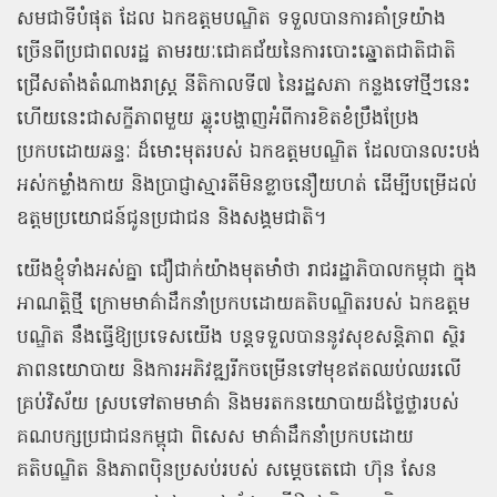
សមជាទីបំផុត ដែល ឯកឧត្តមបណ្ឌិត ទទួលបានការគាំទ្រយ៉ាង
ច្រើនពីប្រជាពលរដ្ឋ តាមរយៈជោគជ័យនៃការបោះឆ្នោតជាតិជាតិ
ជ្រើសតាំងតំណាងរាស្រ្ត នីតិកាលទី៧ នៃរដ្ឋសភា កន្លងទៅថ្មីៗនេះ
ហើយនេះជាសក្ខីភាពមួយ ឆ្លុះបង្ហាញអំពីការខិតខំប្រឹងប្រែង
ប្រកបដោយឆន្ទៈ ដ៏មោះមុតរបស់ ឯកឧត្ដមបណ្ឌិត ដែលបានលះបង់
អស់កម្លាំងកាយ និងប្រាជ្ញាស្មារតីមិនខ្លាចនឿយហត់ ដើម្បីបម្រើដល់
ឧត្តមប្រយោជន៍ជូនប្រជាជន និងសង្គមជាតិ។
យើងខ្ញុំទាំងអស់គ្នា ជឿជាក់យ៉ាងមុតមាំថា រាជរដ្ឋាភិបាលកម្ពុជា ក្នុង
អាណត្តិថ្មី ក្រោមមាគ៌ាដឹកនាំប្រកបដោយគតិបណ្ឌិតរបស់ ឯកឧត្តម
បណ្ឌិត នឹងធ្វើឱ្យប្រទេសយើង បន្តទទួលបាននូវសុខសន្តិភាព ស្ថិរ
ភាពនយោបាយ និងការអភិវឌ្ឍរីកចម្រើនទៅមុខឥតឈប់ឈរលើ
គ្រប់វិស័យ ស្របទៅតាមមាគ៌ា និងមរតកនយោបាយដ៏ថ្លៃថ្លារបស់
គណបក្សប្រជាជនកម្ពុជា ពិសេស មាគ៌ាដឹកនាំប្រកបដោយ
គតិបណ្ឌិត និងភាពប៉ិនប្រសប់របស់ សម្តេចតេជោ ហ៊ុន សែន