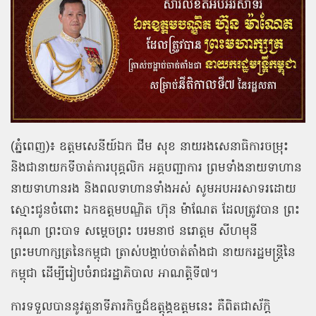
(ភ្នំពេញ)៖ ឧត្ដមសេនីយ៍ឯក ជីម សុខ នាយរងសេនាធិការចម្រុះ
និងជានាយកទីចាត់ការបុគ្គលិក អគ្គបញ្ជាការ ព្រមទាំងនាយទាហាន
នាយទាហានរង និងពលទាហានទាំងអស់ សូមអបអរសាទរដោយ
ស្មោះជូនចំពោះ ឯកឧត្តមបណ្ឌិត ហ៊ុន ម៉ាណែត ដែលត្រូវបាន ព្រះ
ករុណា ព្រះបាទ សម្តេចព្រះ បរមនាថ នរោត្តម សីហមុនី
ព្រះមហាក្សត្រនៃកម្ពុជា ត្រាស់បង្គាប់ចាត់តាំងជា នាយករដ្ឋមន្ត្រីនៃ
កម្ពុជា ដើម្បីរៀបចំរាជរដ្ឋាភិបាល អាណត្តិទី៧។
ការទទួលបាននូវតួនាទីភារកិច្ចដ៏ឧត្តុង្គឧត្តមនេះ គឺពិតជាស័ក្តិ