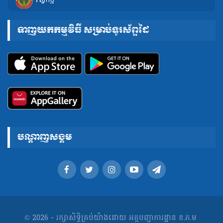
វិស្វកម្ម
ទាញយកកម្មវិធី សម្រាប់ទូរស័ព្ទដៃ
បណ្តាញសង្គម
© 2026 - រក្សាសិទ្ធិគ្រប់យ៉ាងដោយ អគ្គបញ្ជាការដ្ឋាន ខ.ភ.ម