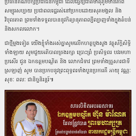
ប្រធានគណបក្សប្រជាជនកម្ពុជា ដែលធ្វើឱ្យជាតិមាតុភូមិមានភាព
សម្បូរសប្បាយ ប្រជាពលរដ្ឋរស់នៅប្រកបដោយសុភមង្គល និង
វិបុលភាព ព្រមទាំងទទួលបាននូវកិត្យានុភាពល្បីល្បាញទាំងក្នុងតំបន់
និងសកលលោក។
ជាថ្មីម្តងទៀត យើងខ្ញុំទាំងអស់គ្នាសូមលើកហត្ថបួងសួង វត្ថុស័ក្ដិសិទ្ធិ
ទាំងឡាយ សូមជួយអភិបាលគ្រងរក្សា ប្រោះព្រំ ប្រសិទ្ធពរ បវរមហា
ប្រសើរ ជូន ឯកឧត្តមបណ្ឌិត និង លោកជំទាវ ព្រមទាំងគ្រួសារជាទី
ស្រឡាញ់ សូម បានប្រកបនូវព្រះពុទ្ធពរទាំងបួនប្រការគឺ អាយុ វណ្ណៈ
សុខៈ ពលៈ ជានិច្ចនិរន្តរ៍៕