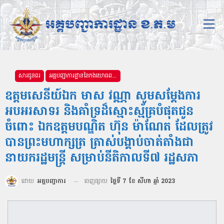
សារជូនពរ
អគ្គបញ្ជាការដ្ឋាននៃកងយោធពលខេមរភូមិន្ទ
ឧត្តមសេនីយ៍ឯក មាស វណ្ណា សូមសម្តែងការ
អបអរសាទរ និងគាំទ្រដ៏ស្មោះស្ម័គ្របំផុតជូន
ចំពោះ ឯកឧត្តមបណ្ឌិត ហ៊ុន ម៉ាណែត ដែលត្រូវ
បានព្រះមហាក្សត្រ ត្រាស់បង្គាប់ចាត់តាំងជា
នាយករដ្ឋមន្ត្រី សម្រាប់នីតិកាលទី៧ រដ្ឋសភា
ដោយ
អគ្គបញ្ជាការ
ចេញផ្សាយ
ថ្ងៃទី 7 ខែ សីហា ឆ្នាំ 2023