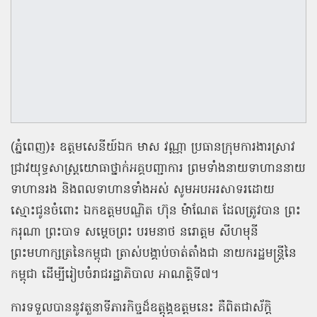
(ភ្នំពេញ)៖ ឧត្តមសេនីយ៍ឯក មាស វណ្ណា ប្រធានក្រុមការងារស្រាវ
ជ្រាវយុទ្ធសាស្ត្រយោធាថ្នាក់អគ្គបញ្ជាការ ព្រមទាំងនាយទាហាននាយ
ទាហានរង និងពលទាហានទាំងអស់ សូមអបអរសាទរដោយ
ស្មោះជូនចំពោះ ឯកឧត្តមបណ្ឌិត ហ៊ុន ម៉ាណែត ដែលត្រូវបាន ព្រះ
ករុណា ព្រះបាទ សម្តេចព្រះ បរមនាថ នរោត្តម សីហមុនី
ព្រះមហាក្សត្រនៃកម្ពុជា ត្រាស់បង្គាប់ចាត់តាំងជា នាយករដ្ឋមន្ត្រីនៃ
កម្ពុជា ដើម្បីរៀបចំរាជរដ្ឋាភិបាល អាណត្តិទី៧។
ការទទួលបាននូវតួនាទីភារកិច្ចដ៏ឧត្តុង្គឧត្តមនេះ គឺពិតជាស័ក្តិ