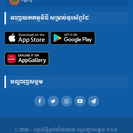
វិស្វកម្ម
ទាញយកកម្មវិធី សម្រាប់ទូរស័ព្ទដៃ
បណ្តាញសង្គម
© 2026 - រក្សាសិទ្ធិគ្រប់យ៉ាងដោយ អគ្គបញ្ជាការដ្ឋាន ខ.ភ.ម