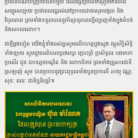
ប្រធានគណបក្សប្រជាជនកម្ពុជា ដែលធ្វើឱ្យជាតិមាតុភូមិមានភាព
សម្បូរសប្បាយ ប្រជាពលរដ្ឋរស់នៅប្រកបដោយសុភមង្គល និង
វិបុលភាព ព្រមទាំងទទួលបាននូវកិត្យានុភាពល្បីល្បាញទាំងក្នុងតំបន់
និងសកលលោក។
ជាថ្មីម្តងទៀត យើងខ្ញុំទាំងអស់គ្នាសូមលើកហត្ថបួងសួង វត្ថុស័ក្ដិសិទ្ធិ
ទាំងឡាយ សូមជួយអភិបាលគ្រងរក្សា ប្រោះព្រំ ប្រសិទ្ធពរ បវរមហា
ប្រសើរ ជូន ឯកឧត្តមបណ្ឌិត និង លោកជំទាវ ព្រមទាំងគ្រួសារជាទី
ស្រឡាញ់ សូម បានប្រកបនូវព្រះពុទ្ធពរទាំងបួនប្រការគឺ អាយុ វណ្ណៈ
សុខៈ ពលៈ ជានិច្ចនិរន្តរ៍៕