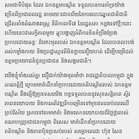
សមជាទីបំផុត ដែល ឯកឧត្តមបណ្ឌិត ទទួលបានការគាំទ្រយ៉ាង
ច្រើនពីប្រជាពលរដ្ឋ តាមរយៈជោគជ័យនៃការបោះឆ្នោតជាតិជាតិ
ជ្រើសតាំងតំណាងរាស្រ្ត នីតិកាលទី៧ នៃរដ្ឋសភា កន្លងទៅថ្មីៗនេះ
ហើយនេះជាសក្ខីភាពមួយ ឆ្លុះបង្ហាញអំពីការខិតខំប្រឹងប្រែង
ប្រកបដោយឆន្ទៈ ដ៏មោះមុតរបស់ ឯកឧត្ដមបណ្ឌិត ដែលបានលះបង់
អស់កម្លាំងកាយ និងប្រាជ្ញាស្មារតីមិនខ្លាចនឿយហត់ ដើម្បីបម្រើដល់
ឧត្តមប្រយោជន៍ជូនប្រជាជន និងសង្គមជាតិ។
យើងខ្ញុំទាំងអស់គ្នា ជឿជាក់យ៉ាងមុតមាំថា រាជរដ្ឋាភិបាលកម្ពុជា ក្នុង
អាណត្តិថ្មី ក្រោមមាគ៌ាដឹកនាំប្រកបដោយគតិបណ្ឌិតរបស់ ឯកឧត្តម
បណ្ឌិត នឹងធ្វើឱ្យប្រទេសយើង បន្តទទួលបាននូវសុខសន្តិភាព ស្ថិរ
ភាពនយោបាយ និងការអភិវឌ្ឍរីកចម្រើនទៅមុខឥតឈប់ឈរលើ
គ្រប់វិស័យ ស្របទៅតាមមាគ៌ា និងមរតកនយោបាយដ៏ថ្លៃថ្លារបស់
គណបក្សប្រជាជនកម្ពុជា ពិសេស មាគ៌ាដឹកនាំប្រកបដោយ
គតិបណ្ឌិត និងភាពប៉ិនប្រសប់របស់ សម្តេចតេជោ ហ៊ុន សែន