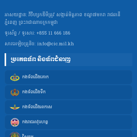
អាសយដ្ឋាន: វិថីហ្សកឌីមីត្រូវ សង្កាត់មិត្ដភាព ខណ្ឌ៧មករា រាជធានី
ភ្នំពេញ ព្រះរាជាណាចក្រកម្ពុជា
ទូរស័ព្ទ / ទូរសារ: +855 11 666 186
សារអេឡិចត្រូនិច:
info@cic.mil.kh
ប្រភេទទ័ព និងទ័ពជំនាញ
កងទ័ពជើងគោក
កងទ័ពជើងទឹក
កងទ័ពជើងអាកាស
កងរាជអាវុធហត្ថ