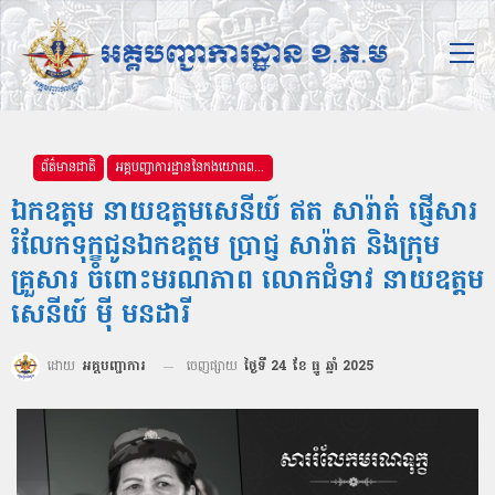
ព័ត៌មានជាតិ
អគ្គបញ្ជាការដ្ឋាននៃកងយោធពលខេមរភូមិន្ទ
ឯកឧត្ដម នាយឧត្ដមសេនីយ៍ ឥត សារ៉ាត់ ផ្ញើសារ
រំលែកទុក្ខជូនឯកឧត្ដម ប្រាជ្ញ សារ៉ាត និងក្រុម
គ្រួសារ ចំពោះមរណភាព លោកជំទាវ នាយឧត្ដម
សេនីយ៍ ម៉ី មនដារី
ដោយ
អគ្គបញ្ជាការ
ចេញផ្សាយ
ថ្ងៃទី 24 ខែ ធ្នូ ឆ្នាំ 2025