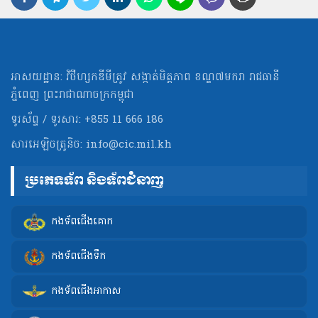
អាសយដ្ឋាន: វិថីហ្សកឌីមីត្រូវ សង្កាត់មិត្ដភាព ខណ្ឌ៧មករា រាជធានី
ភ្នំពេញ ព្រះរាជាណាចក្រកម្ពុជា
ទូរស័ព្ទ / ទូរសារ: +855 11 666 186
សារអេឡិចត្រូនិច:
info@cic.mil.kh
ប្រភេទទ័ព និងទ័ពជំនាញ
កងទ័ពជើងគោក
កងទ័ពជើងទឹក
កងទ័ពជើងអាកាស