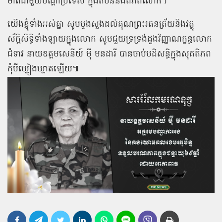
មាត់ជាមួយបណ្ដាប្រទេស ក្នុងតំបន់និងពិភពលោក។
យើងខ្ញុំទាំងអស់គ្នា សូមបួងសួងដល់គុណព្រះរតនត្រ័យនិងវត្ថុ
ស័ក្តិសិទ្ធិទាំងឡាយក្នុងលោក សូមជួយទ្រទ្រង់ដួងវិញ្ញាណក្ខន្ធលោក
ជំទាវ នាយឧត្ដមសេនីយ៍ ម៉ី មនដារី បានចាប់បដិសន្ធិក្នុងសុគតិភព
កុំបីឃ្លៀងឃ្លាតឡើយ៕