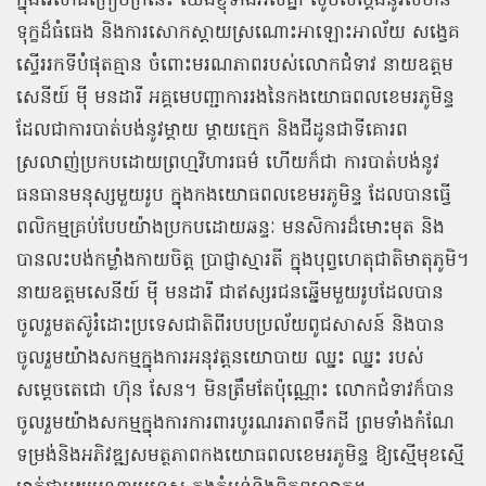
ក្នុងវេលាដ៏ក្រៀមក្រំនេះ យើងខ្ញុំទាំងអស់គ្នា សូមសម្តែងនូវសមាន
ទុក្ខដ៏ធំធេង និងការសោកស្តាយស្រណោះអាឡោះអាល័យ សង្វេគ
ស្ទើររកទីបំផុតគ្មាន ចំពោះមរណភាពរបស់លោកជំទាវ នាយឧត្ដម
សេនីយ៍ ម៉ី មនដារី អគ្គមេបញ្ជាការរងនៃកងយោធពលខេមរភូមិន្ទ
ដែលជាការបាត់បង់នូវម្ដាយ ម្ដាយក្មេក និងជីដូនជាទីគោរព
ស្រលាញ់ប្រកបដោយព្រហ្មវិហារធម៌ ហើយក៏ជា ការបាត់បង់នូវ
ធនធានមនុស្សមួយរូប ក្នុងកងយោធពលខេមរភូមិន្ទ ដែលបានធ្វើ
ពលិកម្មគ្រប់បែបយ៉ាងប្រកបដោយឆន្ទៈ មនសិការដ៏មោះមុត និង
បានលះបង់កម្លាំងកាយចិត្ត ប្រាជ្ញាស្មារតី ក្នុងបុព្វហេតុជាតិមាតុភូមិ។
នាយឧត្តមសេនីយ៍ ម៉ី មនដារី ជាឥស្សរជនឆ្នើមមួយរូបដែលបាន
ចូលរួមតស៊ូរំដោះប្រទេសជាតិពីរបបប្រល័យពូជសាសន៍ និងបាន
ចូលរួមយ៉ាងសកម្មក្នុងការអនុវត្តនយោបាយ ឈ្នះ ឈ្នះ របស់
សម្ដេចតេជោ ហ៊ុន សែន។ មិនត្រឹមតែប៉ុណ្ណោះ លោកជំទាវក៏បាន
ចូលរួមយ៉ាងសកម្មក្នុងការការពារបូរណរភាពទឹកដី ព្រមទាំងកំណែ
ទម្រង់និងអភិវឌ្ឍសមត្ថភាពកងយោធពលខេមរភូមិន្ទ ឱ្យស្មើមុខស្មើ