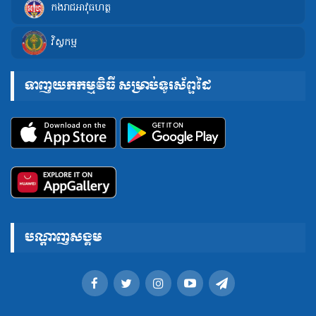
កងរាជអាវុធហត្ថ
វិស្វកម្ម
ទាញយកកម្មវិធី សម្រាប់ទូរស័ព្ទដៃ
បណ្តាញសង្គម