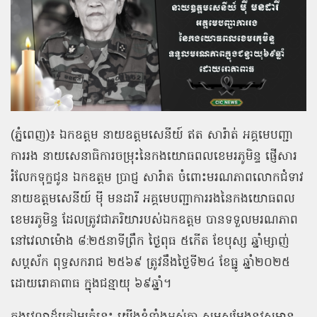
(ភ្នំពេញ)៖ ឯកឧត្ដម នាយឧត្ដមសេនីយ៍ ឥត សារ៉ាត់ អគ្គមេបញ្ជា
ការរង នាយសេនាធិការចម្រុះនៃកងយោធពលខេមរភូមិន្ទ ផ្ញើសារ
រំលែកទុក្ខជូន ឯកឧត្ដម ប្រាជ្ញ សារ៉ាត ចំពោះមរណភាពលោកជំទាវ
នាយឧត្ដមសេនីយ៍ ម៉ី មនដារី អគ្គមេបញ្ជាការរងនៃកងយោធពល
ខេមរភូមិន្ទ ដែលត្រូវជាភរិយារបស់ឯកឧត្ដម បានទទួលមរណភាព
នៅវេលាម៉ោង ៨:២៥នាទីព្រឹក ថ្ងៃពុធ ៥កើត ខែបុស្ស ឆ្នាំម្សាញ់
សប្តស័ក ពុទ្ធសករាជ ២៥៦៩ ត្រូវនឹងថ្ងៃទី២៤ ខែធ្នូ ឆ្នាំ២០២៥
ដោយរោគាពាធ ក្នុងជន្មាយុ ៦៩ឆ្នាំ។