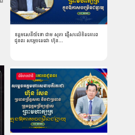
ាព
ឧត្តមសេនីយ៍ទោ ជាម សុភា ផ្ញើសារលិខិតគោរព
ជូនពរ សម្ដេចតេជោ ហ៊ុន…
ព័ត៌មានជាតិ