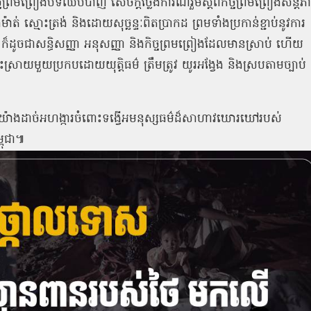
ចព្រមព្រៀងបទឈប់បាញ់ សេចក្ដីថ្លែងការណ៍រួមស្តីពីកិច្ចព្រមព្រៀងសន្តិភ
៉ាត់ ស្មោះត្រង់ និងដោយសុច្ឆន្ទៈពិតប្រាកដ ព្រមទាំងប្រកាន់ខ្ជាប់នូវការ
ិ ក៏ដូចជាសន្ធិសញ្ញា អនុសញ្ញា និងកិច្ចព្រមព្រៀងដែលមានស្រាប់ ហើយ
ះស្រាយមួយប្រកបដោយយុត្តិធម៌ ត្រឹមត្រូវ យូរអង្វែង និងស្របតាមច្បាប់
ទោសយ៉ាងដាច់អហង្ការចំពោះទង្វើអមនុស្សធម៌ដ៏សាហាវឃោរឃៅរបស់
ពុជា៕