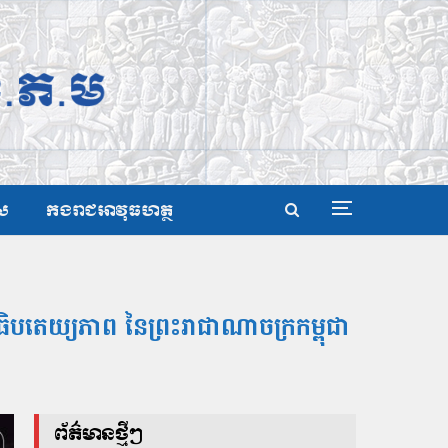
ស
កងរាជអាវុធហត្ថ
បតេយ្យភាព នៃព្រះរាជាណាចក្រកម្ពុជា
ព័ត៌មានថ្មីៗ