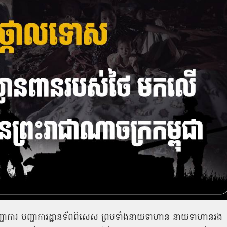
បញ្ជាការ បញ្ជាការដ្ឋានទ័ពពិសេស ព្រមទាំងនាយទាហាន នាយទាហានរង