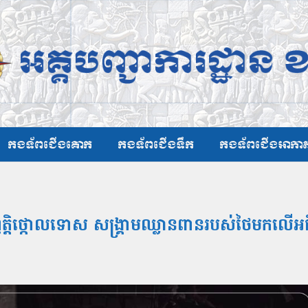
កងទ័ពជើងគោក
កងទ័ពជើងទឹក
កងទ័ពជើងអាកា
្តិថ្កោលទោស សង្គ្រាមឈ្លានពានរបស់ថៃមកលើអធិ