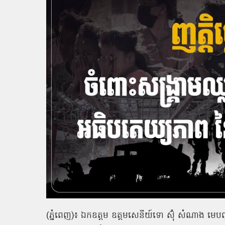
(ភ្នំពេញ)៖ ឯកឧត្តម ឧត្តមសេនីយ៍ទោ ស៊ុំ សំណាង មេ