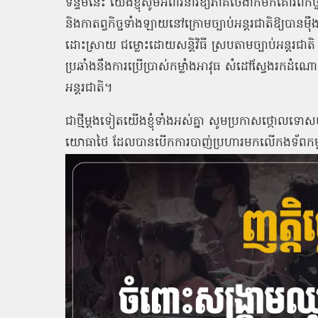
ទន្ទឹមនេះ យើងខ្ញុំសូមអំពាវនាវឱ្យភាគីថៃងាកមកគោរពកិច្
និងកាតព្វកិច្ចទាំងឡាយនៅក្រោមច្បាប់អន្ដរជាតិឱ្យបានម៉ឺងម
ដោះស្រាយ ជម្លោះដោយសន្តិវិធី ស្របតាមច្បាប់អន្ដរជាត
ប្រឆាំងនឹងការប្រើប្រាស់កម្លាំងអាវុធ សំដៅស្វែងរកដំណោ
អន្តរជាតិ។
ជាថ្មីម្តងទៀតយើងខ្ញុំទាំងអស់គ្នា សូមប្រកាសថ្កោល
យោធាថៃ ដែលបានបើកការបាញ់ប្រហារមកលើកងទ័ពកម្