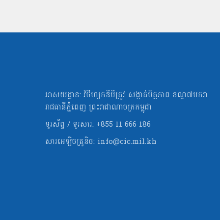
អាសយដ្ឋាន: វិថីហ្សកឌីមីត្រូវ សង្កាត់មិត្ដភាព ខណ្ឌ៧មករា
រាជធានីភ្នំពេញ ព្រះរាជាណាចក្រកម្ពុជា
ទូរស័ព្ទ / ទូរសារ: +855 11 666 186
សារអេឡិចត្រូនិច:
info@cic.mil.kh