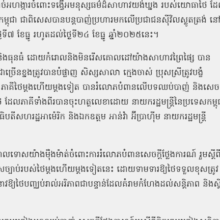
អហង្ការចំពោះទង្វើអមនុស្សធម៌ដ៏សាហាវយង់ឃ្នង របស់យោធាថៃ ដ
ពុជា ជាពិសេសបានបន្តបាញ់ប្រហារមកលើប្រជាជនស៊ីវិលស្លូតត្រង់ ន
ៃទី៧ ខែធ្នូ រហូតដល់ថ្ងៃទី២៤ ខែធ្នូ ឆ្នាំ២០២៥នេះ។
ច និងធុនធំ ដោយកំរោលនិងមិនរើសគោលដៅយ៉ាងសាហាវព្រៃផ្សៃ បាន
ច្រើនខ្នងត្រូវបានបំផ្លាញ សិស្សសាលា ក្មេងចាស់ ប្រុសស្រីត្រូវបង្ខំ
លាមៗ។ ភាគីថៃម្តងហើយម្តងទៀត បានរំលោភបំពានលើបទឈប់បាញ់ និងសេចក្
និងថៃ ដែលភាគីទាំងពីរបានចុះហត្ថលេខាដោយ នាយករដ្ឋមន្ត្រីនៃប្រទេសកម្ពុ
តីសហរដ្ឋអាម៉េរិក និងឯកឧត្តម អាន់វ៉ា អ៊ីប្រាហ៊ីម នាយករដ្ឋមន្ត្រី
្កោលទោសយ៉ាងម៉ឺងម៉ាត់ចំពោះការរំលោភបំពានសេចក្ដីថ្លែងការណ៍ រួមស្តីព
ាពខុសច្បាប់របស់ថៃម្តងហើយម្តងទៀតនេះ ដោយទាមទារឱ្យថៃទទួលខុសត្រូវ
វឱ្យថៃបញ្ឈប់រាល់អរិភាពជាបន្ទាន់ដែលគំរាមកំហែងដល់សន្តិភាព និងស្ថ