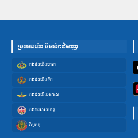
ប្រភេទទ័ព និងទ័ពជំនាញ
កងទ័ពជើងគោក
កងទ័ពជើងទឹក
កងទ័ពជើងអាកាស
កងរាជអាវុធហត្ថ
វិស្វកម្ម