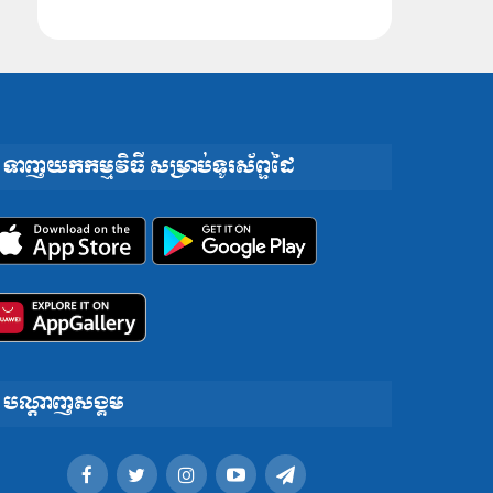
ទាញយកកម្មវិធី សម្រាប់ទូរស័ព្ទដៃ
បណ្តាញសង្គម