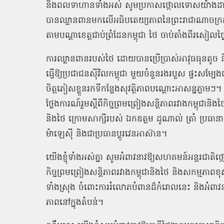
និងពលទាហានទាំងអស់ សូមប្រកាសថ្កោលទោសយ៉ាងដាច់
បានឈ្លានពានមកលើអធិបតេយ្យភាពនៃព្រះរាជាណាចក្រកម្
តាមបណ្តាខេត្តជាប់ព្រំដែនកម្ពុជា ថៃ ចាប់តាំងពីរសៀលថ្ង
ការឈ្លានពានរបស់ថៃ ដោយបានប្រើប្រាស់អាវុធធុនតូ
ធ្វើឱ្យប្រជាជនស៊ីវិលកម្ពុជា មួយចំនួនរងរបួស ផ្ទះសម្បែងជា
ចិត្តភៀសខ្លួនរកទីកន្លែងសុវត្ថិភាពបណ្តោះអាសន្នភ្
ថ្លែងការណ៍រួមស្ដីពីកិច្ចព្រមព្រៀងសន្តិភាពរវាងកម្ពុជា
និងថៃ ក្រោមសាក្សីរបស់ ឯកឧត្តម ដូណាល់ ត្រាំ ប្រធានាធិប
ម៉ាឡេស៊ី និងជាប្រធានប្តូរវេនអាស៊ាន។
យើងខ្ញុំទាំងអស់គ្នា សូមអំពាវនាវឱ្យសហគមន៍អន្តរជាតិថ
កិច្ចព្រមព្រៀងសន្តិភាពរវាងកម្ពុជានិងថៃ និងសកម្មភ
ទាំងស្រុង ចំពោះការរំលោភបំពានដ៏កំរោលនេះ និងអំពាវនា
ភាពនៅក្នុងតំបន់។