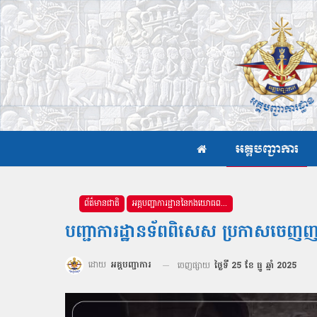
អគ្គបញ្ជាការ
ព័ត៌មានជាតិ
អគ្គបញ្ជាការដ្ឋាននៃកងយោធពលខេមរភូមិន្ទ
បញ្ជាការដ្ឋានទ័ពពិសេស ប្រកាសចេញញត
ដោយ
អគ្គបញ្ជាការ
ចេញផ្សាយ
ថ្ងៃទី 25 ខែ ធ្នូ ឆ្នាំ 2025