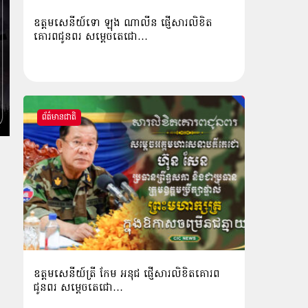
ឧត្ដមសេនីយ៍ទោ ឡុង ណាលីន ផ្ញើសារលិខិត
គោរពជូនពរ សម្ដេចតេជោ…
ព័ត៌មានជាតិ
ឧត្តមសេនីយ៍ត្រី កែម អនុជ ផ្ញើសារលិខិតគោរព
ជូនពរ សម្ដេចតេជោ…