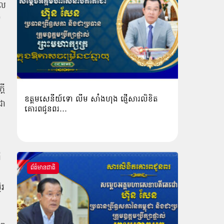
ែល
ៅ
តី
ឧត្តមសេនីយ៍ទោ លីម​ សាំង​ហុង​ ផ្ញើសារលិខិត
ជា
គោរពជូនពរ…
ី
ព័ត៌មានជាតិ
ិរ