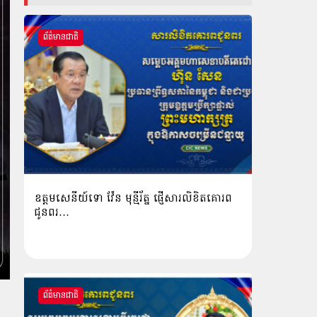
ព័ត៌មានជាតិ
ឧត្តមសេនីយ៍ទោ វ៉ែន មុន្មីរ័ត្ន ផ្ញើសារលិខិតគោរព
ជូនពរ…
ព័ត៌មានជាតិ