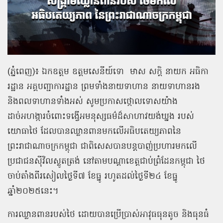
(ភ្នំពេញ)៖ ឯកឧត្តម ឧត្តមសេនីយ៍ទោ មាស សក្តិ នាយក អធិកា
រដ្ឋាន អគ្គបញ្ជាការដ្ឋាន ព្រមទាំងនាយទាហាន នាយទាហានរង
និងពលទាហានទាំងអស់ សូមប្រកាសថ្កោលទោសយ៉ាង
ដាច់អហង្ការចំពោះទង្វើអមនុស្សធម៌ដ៏សាហាវយង់ឃ្នង របស់
យោធាថៃ ដែលបានឈ្លានពានមកលើអធិបតេយ្យភាពនៃ
ព្រះរាជាណាចក្រកម្ពុជា ជាពិសេសបានបន្តបាញ់ប្រហារមកលើ
ប្រជាជនស៊ីវិលស្លូតត្រង់ នៅតាមបណ្តាខេត្តជាប់ព្រំដែនកម្ពុជា ថៃ
ចាប់តាំងពីរសៀលថ្ងៃទី៧ ខែធ្នូ រហូតដល់ថ្ងៃទី២៤ ខែធ្នូ
ឆ្នាំ២០២៥នេះ។
ការឈ្លានពានរបស់ថៃ ដោយបានប្រើប្រាស់អាវុធធុនតូច និងធុនធំ