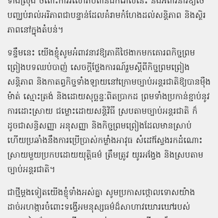
ទាំងស្រុង ចំពោះការរំលោភបំពានដ៏កំរោលនេះ និងអំពាវនាវឱ្យថៃ
បញ្ឈប់រាល់អរិភាពជាបន្ទាន់ដែលគំរាមកំហែងដល់សន្តិភាព និងស្ថិរ
ភាពនៅក្នុងតំបន់។
ទន្ទឹមនេះ យើងខ្ញុំសូមអំពាវនាវឱ្យភាគីថៃងាកមកគោរពកិច្ចព្រម
ព្រៀងបទឈប់បាញ់ សេចក្ដីថ្លែងការណ៍រួមស្តីពីកិច្ចព្រមព្រៀង
សន្តិភាព និងកាតព្វកិច្ចទាំងឡាយនៅក្រោមច្បាប់អន្ដរជាតិឱ្យបានម៉ឺង
ម៉ាត់ ស្មោះត្រង់ និងដោយសុច្ឆន្ទៈពិតប្រាកដ ព្រមទាំងប្រកាន់ខ្ជាប់នូវ
ការដោះស្រាយ ជម្លោះដោយសន្តិវិធី ស្របតាមច្បាប់អន្ដរជាតិ ក៏
ដូចជាសន្ធិសញ្ញា អនុសញ្ញា និងកិច្ចព្រមព្រៀងដែលមានស្រាប់
ហើយប្រឆាំងនឹងការប្រើប្រាស់កម្លាំងអាវុធ សំដៅស្វែងរកដំណោះ
ស្រាយមួយប្រកបដោយយុត្តិធម៌ ត្រឹមត្រូវ យូរអង្វែង និងស្របតាម
ច្បាប់អន្តរជាតិ។
ជាថ្មីម្តងទៀតយើងខ្ញុំទាំងអស់គ្នា សូមប្រកាសថ្កោលទោសយ៉ាង
ដាច់អហង្ការចំពោះទង្វើអមនុស្សធម៌ដ៏សាហាវឃោរឃៅរបស់