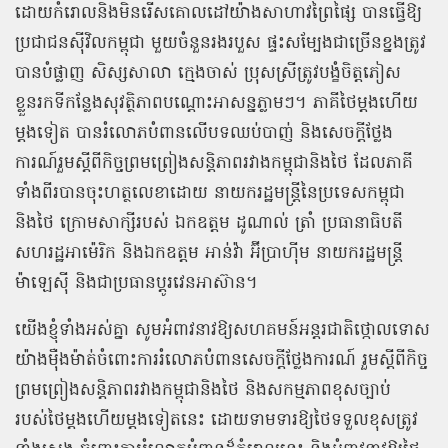
ដោយកំរោលនិងមិនរើសគោលដៅយ៉ាងសាហាវព្រៃផ្សៃ បានធ្វើឱ្យ
ប្រជាជនស៊ីវិលកម្ពុជា មួយចំនួនរងរបួស ផ្ទះសម្បែងជាច្រើនខ្នងត្រូវ
បានបំផ្លាញ សិស្សសាលា ក្មេងចាស់ ប្រុសស្រីត្រូវបង្ខំចិត្តភៀស
ខ្លួនរកទីកន្លែងសុវត្ថិភាពបណ្តោះអាសន្នភ្លាមៗ។ ភាគីថៃម្តងហើយ
ម្តងទៀត បានរំលោភបំពានលើបទឈប់បាញ់ និងសេចក្តីថ្លែង
ការណ៍រួមស្ដីពីកិច្ចព្រមព្រៀងសន្តិភាពរវាងកម្ពុជានិងថៃ ដែលភាគី
ទាំងពីរបានចុះហត្ថលេខាដោយ នាយករដ្ឋមន្ត្រីនៃប្រទេសកម្ពុជា
និងថៃ ក្រោមសាក្សីរបស់ ឯកឧត្តម ដូណាល់ ត្រាំ ប្រធានាធិបតី
សហរដ្ឋអាម៉េរិក និងឯកឧត្តម អាន់វ៉ា អ៊ីប្រាហ៊ីម នាយករដ្ឋមន្ត្រី
ម៉ាឡេស៊ី និងជាប្រធានប្តូរវេនអាស៊ាន។
យើងខ្ញុំទាំងអស់គ្នា សូមអំពាវនាវឱ្យសហគមន៍អន្តរជាតិថ្កោលទោស
យ៉ាងម៉ឺងម៉ាត់ចំពោះការរំលោភបំពានសេចក្ដីថ្លែងការណ៍ រួមស្តីពីកិច្ច
ព្រមព្រៀងសន្តិភាពរវាងកម្ពុជានិងថៃ និងសកម្មភាពខុសច្បាប់
របស់ថៃម្តងហើយម្តងទៀតនេះ ដោយទាមទារឱ្យថៃទទួលខុសត្រូវ