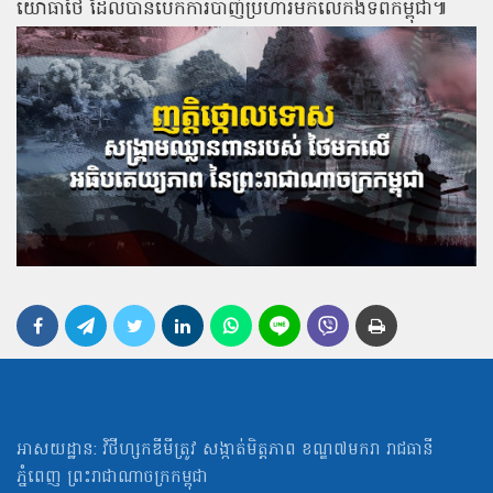
យោធាថៃ ដែលបានបើកការបាញ់ប្រហារមកលើកងទ័ពកម្ពុជា៕
អាសយដ្ឋាន: វិថីហ្សកឌីមីត្រូវ សង្កាត់មិត្ដភាព ខណ្ឌ៧មករា រាជធានី
ភ្នំពេញ ព្រះរាជាណាចក្រកម្ពុជា