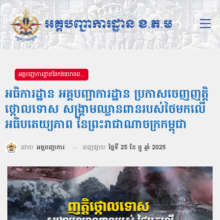
អគ្គបញ្ជាការដ្ឋាននៃកងយោធពលខេមរភូមិន្ទ
អធិការដ្ឋាន អគ្គបញ្ជាការដ្ឋាន ប្រកាសចេញញត្តិ
ថ្កោលទោស សង្គ្រាមឈ្លានពានរបស់ថៃមកលើ
អធិបតេយ្យភាព នៃព្រះរាជាណាចក្រកម្ពុជា
ដោយ
អគ្គបញ្ជាការ
ចេញផ្សាយ
ថ្ងៃទី 25 ខែ ធ្នូ ឆ្នាំ 2025