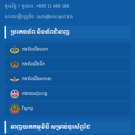
ទូរស័ព្ទ / ទូរសារ: +855 11 666 186
សារអេឡិចត្រូនិច:
info@cic.mil.kh
ប្រភេទទ័ព និងទ័ពជំនាញ
កងទ័ពជើងគោក
កងទ័ពជើងទឹក
កងទ័ពជើងអាកាស
កងរាជអាវុធហត្ថ
វិស្វកម្ម
ទាញយកកម្មវិធី សម្រាប់ទូរស័ព្ទដៃ