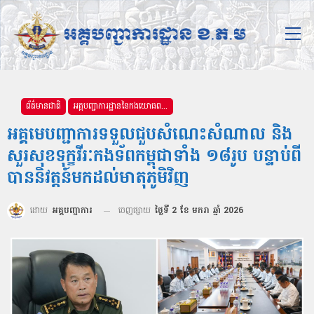
ព័ត៌មានជាតិ
អគ្គបញ្ជាការដ្ឋាននៃកងយោធពលខេមរភូមិន្ទ
អគ្គមេបញ្ជាការទទួលជួបសំណេះសំណាល និង
សួរសុខទុក្ខវីរៈកងទ័ពកម្ពុជាទាំង ១៨រូប បន្ទាប់ពី
បាននិវត្តន៍មកដល់មាតុភូមិវិញ
ដោយ
អគ្គបញ្ជាការ
ចេញផ្សាយ
ថ្ងៃទី 2 ខែ មករា ឆ្នាំ 2026