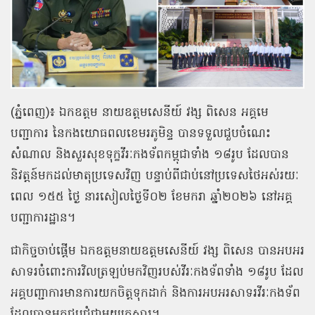
(ភ្នំពេញ)៖ ឯកឧត្តម នាយឧត្តមសេនីយ៍ វង្ស ពិសេន អគ្គមេ
បញ្ជាការ នៃកងយោធពលខេមរភូមិន្ទ បានទទួលជួបចំណេះ
សំណាល និងសួរសុខទុក្ខវីរៈកងទ័ពកម្ពុជាទាំង ១៨រូប ដែលបាន
និវត្តន៍មកដល់មាតុប្រទេសវិញ បន្ទាប់ពីជាប់នៅប្រទេសថៃអស់រយៈ
ពេល ១៥៥ ថ្ងៃ នារសៀលថ្ងៃទី០២ ខែមករា ឆ្នាំ២០២៦ នៅអគ្គ
បញ្ជាការដ្ឋាន។
ជាកិច្ចចាប់ផ្ដើម ឯកឧត្តមនាយឧត្តមសេនីយ៍ វង្ស ពិសេន បានអបអរ
សាទរចំពោះការវិលត្រឡប់មកវិញរបស់វីរៈកងទ័ពទាំង ១៨រូប ដែល
អគ្គបញ្ជាការមានការយកចិត្តទុកដាក់ និងការអបអរសាទរវីរៈកងទ័ព
ដែលបានមកជួបជុំជាមួយគ្រួសារ។