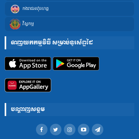
កងរាជអាវុធហត្ថ
វិស្វកម្ម
ទាញយកកម្មវិធី សម្រាប់ទូរស័ព្ទដៃ
បណ្តាញសង្គម