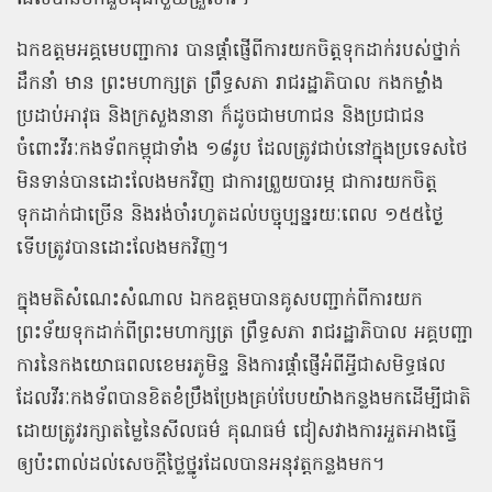
ឯកឧត្តមអគ្គមេបញ្ជាការ បានផ្ដាំផ្ញើពីការយកចិត្តទុកដាក់របស់ថ្នាក់
ដឹកនាំ មាន ព្រះមហាក្សត្រ ព្រឹទ្ធសភា រាជរដ្ឋាភិបាល កងកម្លាំង
ប្រដាប់អាវុធ និងក្រសួងនានា ក៏ដូចជាមហាជន និងប្រជាជន
ចំពោះវីរៈកងទ័ពកម្ពុជាទាំង ១៨រូប ដែលត្រូវជាប់នៅក្នុងប្រទេសថៃ
មិនទាន់បានដោះលែងមកវិញ ជាការព្រួយបារម្ភ ជាការយកចិត្ត
ទុកដាក់ជាច្រើន និងរង់ចាំរហូតដល់បច្ចុប្បន្នរយៈពេល ១៥៥ថ្ងៃ
ទើបត្រូវបានដោះលែងមកវិញ។
ក្នុងមតិសំណេះសំណាល ឯកឧត្តមបានគូសបញ្ជាក់ពីការយក
ព្រះទ័យទុកដាក់ពីព្រះមហាក្សត្រ ព្រឹទ្ធសភា រាជរដ្ឋាភិបាល អគ្គបញ្ជា
ការនៃកងយោធពលខេមរភូមិន្ទ និងការផ្ដាំផ្ញើអំពីអ្វីជាសមិទ្ធផល
ដែលវីរៈកងទ័ពបានខិតខំប្រឹងប្រែងគ្រប់បែបយ៉ាងកន្លងមកដើម្បីជាតិ
ដោយត្រូវរក្សាតម្លៃនៃសីលធម៌ គុណធម៌ ជៀសវាងការអួតអាងធ្វើ
ឲ្យប៉ះពាល់ដល់សេចក្តីថ្លៃថ្នូរដែលបានអនុវត្តកន្លងមក។