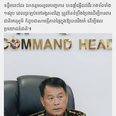
ទន្ទឹមនេះដែរ ឯកឧត្តមអគ្គមេបញ្ជាការ បានផ្ដាំផ្ញើដល់វីរៈកងទ័ពទាំង
១៨រូប ពេលត្រឡប់ទៅអង្គភាពវិញ ត្រូវខិតខំប្រឹងប្រែងដើម្បីការពារ
ជាតិមាតុភូមិ ក៏ដូចជាសាមគ្គីភាពផ្ទៃក្នុងឱ្យបានរឹងមាំ ដើម្បីផល
ប្រយោជន៍ជាតិ៕