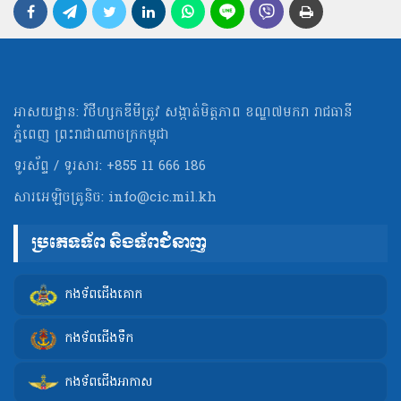
អាសយដ្ឋាន: វិថីហ្សកឌីមីត្រូវ សង្កាត់មិត្ដភាព ខណ្ឌ៧មករា រាជធានី
ភ្នំពេញ ព្រះរាជាណាចក្រកម្ពុជា
ទូរស័ព្ទ / ទូរសារ: +855 11 666 186
សារអេឡិចត្រូនិច:
info@cic.mil.kh
ប្រភេទទ័ព និងទ័ពជំនាញ
កងទ័ពជើងគោក
កងទ័ពជើងទឹក
កងទ័ពជើងអាកាស