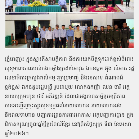
(ភ្នំពេញ)៖ ក្នុងស្មារតីសាមគ្គីភាព និងការយកចិត្តទុកដាក់ខ្ពស់ចំពោះ
សុខុមាលភាពរបស់កងកម្លាំងប្រដាប់អាវុធ ឯកឧត្តម អ៊ុង សំអាត រដ្ឋ
លេខាធិការក្រសួងកសិកម្ម រុក្ខាប្រមាញ់ និងនេសាទ តំណាងដ៏
ខ្ពង់ខ្ពស់ ឯកឧត្តមរដ្ឋមន្ត្រី រួមជាមួយ លោកឧកញ៉ា ឈន ថារី អគ្គ
នាយកក្រុមហ៊ុន ថារី អភិវឌ្ឍន៍ ដែលជាអង្គភាពសម្ព័ន្ធមេត្រីភាព
បានអញ្ជើញចុះសួរសុខទុក្ខដល់នាយទាហាន នាយទាហានរង
និងពលទាហាន បញ្ជាការដ្ឋានការពារអាកាស អគ្គបញ្ជាការដ្ឋាន ក្នុង
ឱកាសបុណ្យចូលឆ្នាំថ្មីប្រពៃណីខ្មែរ នៅព្រឹកថ្ងៃសុក្រ ទី៣ ខែមេសា
ឆ្នាំ២០២៦។