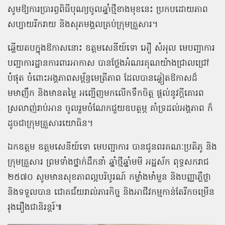
សូមឱ្យការប្រារព្ធពិធីបុណ្យចូលឆ្នាំថ្មីខាងមុខនេះ ប្រកបដោយភាព
សប្បាយរីករាយ និងសុភមង្គលគ្រប់ក្រុមគ្រួសារ។
ឆ្លើយតបក្នុងឱកាសនោះ ឧត្ដមសេនីយ៍ទោ អឿ សំអុល មេបញ្ជាការ
បញ្ជាការដ្ឋានការពារអាកាស បានថ្លែងអំណរគុណយ៉ាងជ្រាលជ្រៅ
បំផុត ចំពោះអង្គភាពសម្ព័ន្ធមេត្រីភាព ដែលបានឆ្លៀតឱកាសដ៏
មមាញឹក និងមានតម្លៃ អញ្ជើញមកលើកទឹកចិត្ត ផ្តល់នូវក្តីគោរព
ស្រលាញ់រាប់អាន ចូលរួមចំណែកជួយឧបត្ថម្ភ គាំទ្រដល់អង្គភាព ក៏
ដូចជាក្រុមគ្រួសារយោធិន។
ឯកឧត្ដម ឧត្ដមសេនីយ៍ទោ មេបញ្ជាការ បានជូនពរគណៈប្រតិភូ និង
ក្រុមគ្រួសារ ព្រមទាំងថ្នាក់ដឹកនាំ ឆ្នាំថ្មីឆ្នាំមមី អដ្ឋស័ក ពុទ្ធសករាជ
២៥៧០ សូមមានសុខភាពល្អបរិបូរណ៍ កម្លាំងមាំមួន និងបញ្ញាភ្លឺថ្លា
និងទទួលបាន ជោគជ័យរាល់ភារកិច្ច និងអាជីវកម្មកាន់តែរីកចម្រើន
រុងរឿងជានិរន្តរ៍៕