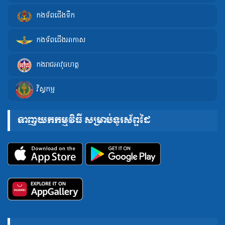
កងទ័ពជើងទឹក
កងទ័ពជើងអាកាស
កងរាជអាវុធហត្ថ
វិស្វកម្ម
ទាញយកកម្មវិធី សម្រាប់ទូរស័ព្ទដៃ