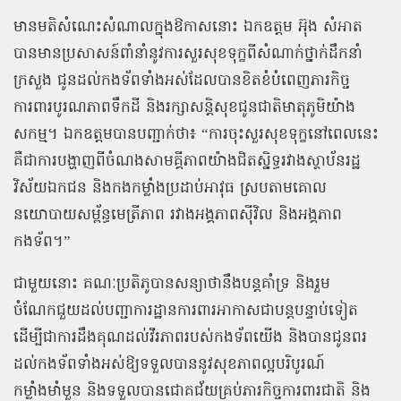
មានមតិសំណេះសំណាលក្នុងឱកាសនោះ ឯកឧត្តម អ៊ុង សំអាត
បានមានប្រសាសន៍ពាំនាំនូវការសួរសុខទុក្ខពីសំណាក់ថ្នាក់ដឹកនាំ
ក្រសួង ជូនដល់កងទ័ពទាំងអស់ដែលបានខិតខំបំពេញភារកិច្ច
ការពារបូរណភាពទឹកដី និងរក្សាសន្តិសុខជូនជាតិមាតុភូមិយ៉ាង
សកម្ម។ ឯកឧត្តមបានបញ្ជាក់ថា៖ “ការចុះសួរសុខទុក្ខនៅពេលនេះ
គឺជាការបង្ហាញពីចំណងសាមគ្គីភាពយ៉ាងជិតស្និទ្ធរវាងស្ថាប័នរដ្ឋ
វិស័យឯកជន និងកងកម្លាំងប្រដាប់អាវុធ ស្របតាមគោល
នយោបាយសម្ព័ន្ធមេត្រីភាព រវាងអង្គភាពស៊ីវិល និងអង្គភាព
កងទ័ព។”
ជាមួយនោះ គណៈប្រតិភូបានសន្យាថានឹងបន្តគាំទ្រ និងរួម
ចំណែកជួយដល់បញ្ជាការដ្ឋានការពារអាកាសជាបន្តបន្ទាប់ទៀត
ដើម្បីជាការដឹងគុណដល់វីរភាពរបស់កងទ័ពយើង និងបានជូនពរ
ដល់កងទ័ពទាំងអស់ឱ្យទទួលបាននូវសុខភាពល្អបរិបូរណ៍
កម្លាំងមាំមួន និងទទួលបានជោគជ័យគ្រប់ភារកិច្ចការពារជាតិ និង