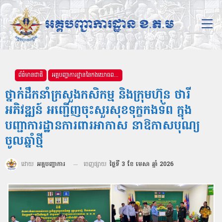
ព័ត៌មានជាតិ
អគ្គបញ្ជាការដ្ឋាននៃកងយោធពលខេមរភូមិន្ទ
ថ្នាក់ដឹកនាំក្រសួងកសិកម្ម និងក្រុមហ៊ុន ថារី
អភិវឌ្ឍន៍ អញ្ជើញចុះសួរសុខទុក្ខកងទ័ព ក្នុង
បញ្ជាការដ្ឋានការពារអាកាស នាឱកាសបុណ្យ
ចូលឆ្នាំថ្មី
ដោយ
អគ្គបញ្ជាការ
ចេញផ្សាយ
ថ្ងៃទី 3 ខែ មេសា ឆ្នាំ 2026