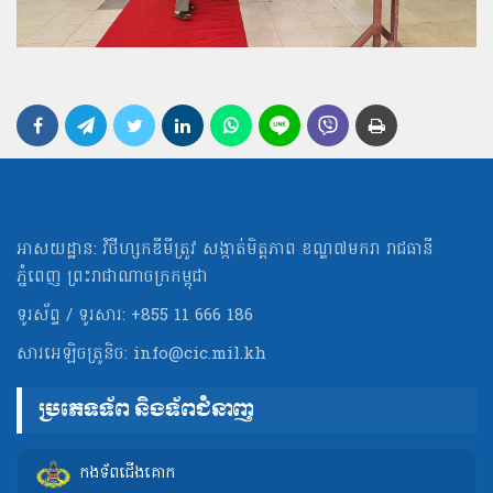
អាសយដ្ឋាន: វិថីហ្សកឌីមីត្រូវ សង្កាត់មិត្ដភាព ខណ្ឌ៧មករា រាជធានី
ភ្នំពេញ ព្រះរាជាណាចក្រកម្ពុជា
ទូរស័ព្ទ / ទូរសារ: +855 11 666 186
សារអេឡិចត្រូនិច:
info@cic.mil.kh
ប្រភេទទ័ព និងទ័ពជំនាញ
កងទ័ពជើងគោក