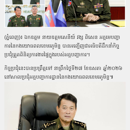
(ភ្នំពេញ)៖ ឯកឧត្ដម នាយឧត្តមសេនីយ៍ វង្ស ពិសេន អគ្គមេបញ្ជា
ការនៃកងយោធពលខេមរភូមិន្ទ បានអញ្ជើញជាអធិបតីដឹកនាំកិច្ច
ប្រជុំត្រួតពិនិត្យការងារផ្ទៃក្នុងរបស់អគ្គបញ្ជាការ។
កិច្ចប្រជុំនេះបានប្រព្រឹត្តទៅ នាព្រឹកថ្ងៃទី២៧ ខែឧសភា ឆ្នាំ២០២៦
នៅសាលប្រជុំអគ្គបញ្ជាការដ្ឋាននៃកងយោធពលខេមរភូមិន្ទ៕