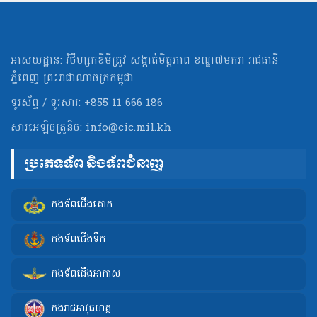
អាសយដ្ឋាន: វិថីហ្សកឌីមីត្រូវ សង្កាត់មិត្ដភាព ខណ្ឌ៧មករា រាជធានី
ភ្នំពេញ ព្រះរាជាណាចក្រកម្ពុជា
ទូរស័ព្ទ / ទូរសារ: +855 11 666 186
សារអេឡិចត្រូនិច:
info@cic.mil.kh
ប្រភេទទ័ព និងទ័ពជំនាញ
កងទ័ពជើងគោក
កងទ័ពជើងទឹក
កងទ័ពជើងអាកាស
កងរាជអាវុធហត្ថ