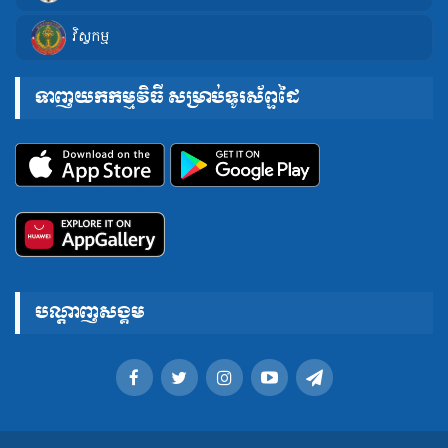
វិស្វកម្ម
ទាញយកកម្មវិធី សម្រាប់ទូរស័ព្ទដៃ
បណ្តាញសង្គម