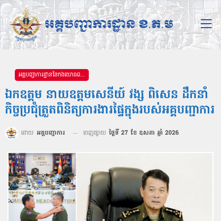
អគ្គបញ្ជាការដ្ឋាននៃកងយោធពលខេមរភូមិន្ទ
ឯកឧត្ដម នាយឧត្តមសេនីយ៍ វង្ស ពិសេន ដឹកនាំ
កិច្ចប្រជុំត្រួតពិនិត្យការងារផ្ទៃក្នុងរបស់អគ្គបញ្ជាការ
ដោយ
អគ្គបញ្ជាការ
ចេញផ្សាយ
ថ្ងៃទី 27 ខែ ឧសភា ឆ្នាំ 2026