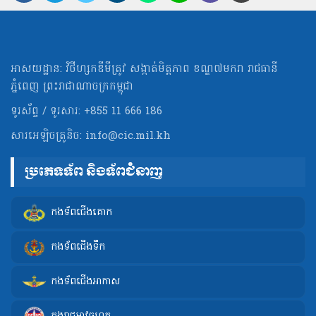
អាសយដ្ឋាន: វិថីហ្សកឌីមីត្រូវ សង្កាត់មិត្ដភាព ខណ្ឌ៧មករា រាជធានី
ភ្នំពេញ ព្រះរាជាណាចក្រកម្ពុជា
ទូរស័ព្ទ / ទូរសារ: +855 11 666 186
សារអេឡិចត្រូនិច:
info@cic.mil.kh
ប្រភេទទ័ព និងទ័ពជំនាញ
កងទ័ពជើងគោក
កងទ័ពជើងទឹក
កងទ័ពជើងអាកាស