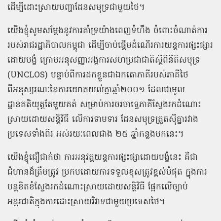
ដើម្បីដោះស្រាយបញ្ហាដែនសមុទ្រជាមួយថៃ។
យើងខ្ញុំសូមសម្តែងនូវការគាំទ្រយ៉ាងពេញទំហឹង ចំពោះចំណាត់ការ
របស់រាជរដ្ឋាភិបាលកម្ពុជា ដើម្បីចាប់ផ្តើមដំណើរការយន្តការផ្សះផ្សារ
ដោយបង្ខំ ក្រោមអនុសញ្ញាអង្គការសហប្រជាជាតិស្តីពីនីតិសមុទ្រ
(UNCLOS) បន្ទាប់ពីការដកខ្លួនជាឯកតោភាគីរបស់ភាគីថៃ
ពីអនុស្សរណៈនៃការយោគយល់គ្នាឆ្នាំ២០០១ ដែលជាមូល
ដ្ឋានគតិយុត្តតែមួយគត់ សម្រាប់ការចរចាទ្វេភាគីស្វែងរកដំណោះ
ស្រាយដោយសន្តិវិធី លើការទាមទារ ដែនសមុទ្រត្រួតស៊ីគ្នារវាង
ប្រទេសទាំងពីរ អស់រយៈពេលជាង ២៥ ឆ្នាំកន្លងមកនេះ។
យើងខ្ញុំជឿជាក់ថា ការអនុវត្តយន្តការផ្សះផ្សាដោយបង្ខំនេះ គឺជា
ជំហានដ៏ត្រឹមត្រូវ ប្រកបដោយការទទួលខុសត្រូវខ្ពស់បំផុត ក្នុងការ
បន្តខិតខំស្វែងរកដំណោះស្រាយដោយសន្តិវិធី ផ្អែកលើច្បាប់
អន្តរជាតិក្នុងការដោះស្រាយវិវាទជាមួយប្រទេសថៃ។