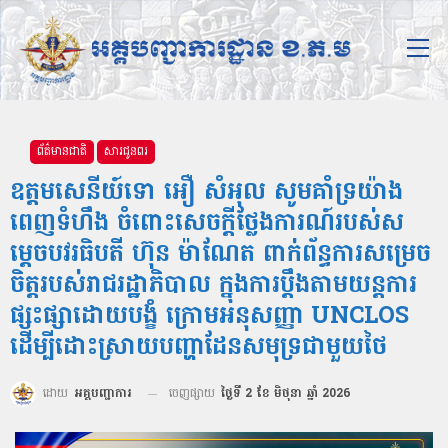
ព័ត៌មានជាតិ
សារជូនពរ
ឧត្តមសេនីយ៍ទោ អឿ សំអុល សូមគាំទ្រយ៉ាង
ពេញទំហឹង ចំពោះសេចក្តីថ្លែងការណ៍របស់ស
ម្តេចបវរធិបតី ហ៊ុន ម៉ាណែត ពាក់ព័ន្ធការសម្រេច
ចិត្តរបស់រាជរដ្ឋាភិបាល ក្នុងការប្តឹងតាមយន្តការ
ផ្សះផ្សាដោយបង្ខំ ក្រោមអនុសញ្ញា UNCLOS
ដើម្បីដោះស្រាយបញ្ហាដែនសមុទ្រជាមួយថៃ
ដោយ
អគ្គបញ្ជាការ
ចេញផ្សាយ
ថ្ងៃទី 2 ខែ មិថុនា ឆ្នាំ 2026