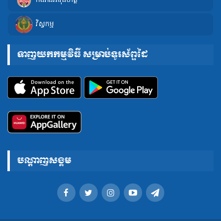
កងរាជអាវុធហត្ថ
វិស្វកម្ម
ទាញយកកម្មវិធី សម្រាប់ទូរស័ព្ទដៃ
បណ្តាញសង្គម