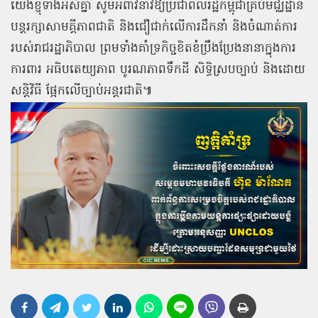
យើងខ្ញុំទាំងអស់គ្នា សូមអំពាវនាវឱ្យប្រជាពលរដ្ឋកម្ពុជាគ្រប់មជ្ឈដ្ឋាន
បន្តរក្សាសាមគ្គីភាពជាតិ និងជឿជាក់លើការដឹកនាំ និងចំណាត់ការ
របស់រាជរដ្ឋាភិបាល ព្រមទាំងគាំទ្រកិច្ចខិតខំប្រឹងប្រែងនានាក្នុងការ
ការពារ អធិបតេយ្យភាព បូរណភាពទឹកដី សិទ្ធិស្របច្បាប់ និងដោយ
សន្តិវិធី ផ្អែកលើច្បាប់អន្តរជាតិ៕