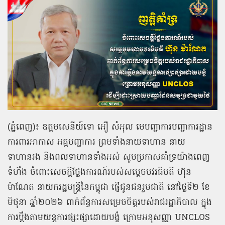
(ភ្នំពេញ)៖ ឧត្តមសេនីយ៍ទោ អឿ សំអុល មេបញ្ជាការបញ្ជាការដ្ឋាន
ការពារអាកាស អគ្គបញ្ជាការ ព្រមទាំងនាយទាហាន នាយ
ទាហានរង និងពលទាហានទាំងអស់ សូមប្រកាសគាំទ្រយ៉ាងពេញ
ទំហឹង ចំពោះសេចក្តីថ្លែងការណ៍របស់សម្តេចបវរធិបតី ហ៊ុន
ម៉ាណែត នាយករដ្ឋមន្ត្រីនៃកម្ពុជា ផ្ញើជូនជនរួមជាតិ នៅថ្ងៃទី២ ខែ
មិថុនា ឆ្នាំ២០២៦ ពាក់ព័ន្ធការសម្រេចចិត្តរបស់រាជរដ្ឋាភិបាល ក្នុង
ការប្តឹងតាមយន្តការផ្សះផ្សាដោយបង្ខំ ក្រោមអនុសញ្ញា UNCLOS