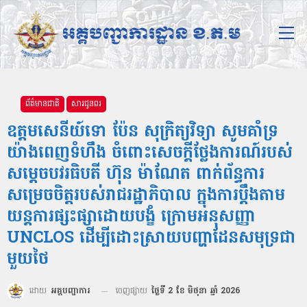
ព័ត៌មានជាតិ
សារជូនពរ
ឧត្ដមសេនីយ៍ទោ ប៉ែន សុក្រិត្យវិទ្យា សូមគាំទ្រ
យ៉ាងពេញទំហឹង ចំពោះសេចក្តីថ្លែងការណ៍របស់
សម្តេចបវរធិបតី ហ៊ុន ម៉ាណែត ពាក់ព័ន្ធការ
សម្រេចចិត្តរបស់រាជរដ្ឋាភិបាល ក្នុងការប្តឹងតាម
យន្តការផ្សះផ្សាដោយបង្ខំ ក្រោមអនុសញ្ញា
UNCLOS ដើម្បីដោះស្រាយបញ្ហាដែនសមុទ្រជា
មួយថៃ
ដោយ
អគ្គបញ្ជាការ
ចេញផ្សាយ
ថ្ងៃទី 2 ខែ មិថុនា ឆ្នាំ 2026