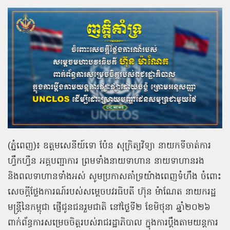
(ភ្នំពេញ)៖ ឧត្ដមសេនីយ៍ទោ ប៉ែន សុក្រិត្យវិទ្យា នាយកទីចាត់ការ
ហ្វឹកហ្វឺន អគ្គបញ្ជាការ ព្រមទាំងនាយទាហាន នាយទាហានរង
និងពលទាហានទាំងអស់ សូមប្រកាសគាំទ្រយ៉ាងពេញទំហឹង ចំពោះ
សេចក្តីថ្លែងការណ៍របស់សម្តេចបវរធិបតី ហ៊ុន ម៉ាណែត នាយករដ្ឋ
មន្ត្រីនៃកម្ពុជា ផ្ញើជូនជនរួមជាតិ នៅថ្ងៃទី២ ខែមិថុនា ឆ្នាំ២០២៦
ពាក់ព័ន្ធការសម្រេចចិត្តរបស់រាជរដ្ឋាភិបាល ក្នុងការប្តឹងតាមយន្តការ