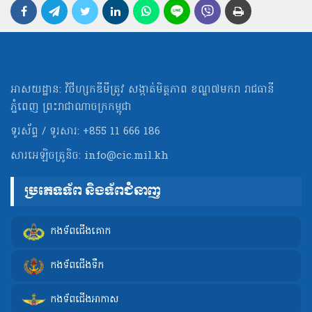
អាសយដ្ឋាន: វិថីហ្សកឌីមីត្រូវ សង្កាត់មិត្ដភាព ខណ្ឌ៧មករា រាជធានី
ភ្នំពេញ ព្រះរាជាណាចក្រកម្ពុជា
ទូរស័ព្ទ / ទូរសារ: +855 11 666 186
សារអេឡិចត្រូនិច:
info@cic.mil.kh
ប្រភេទទ័ព និងទ័ពជំនាញ
កងទ័ពជើងគោក
កងទ័ពជើងទឹក
កងទ័ពជើងអាកាស