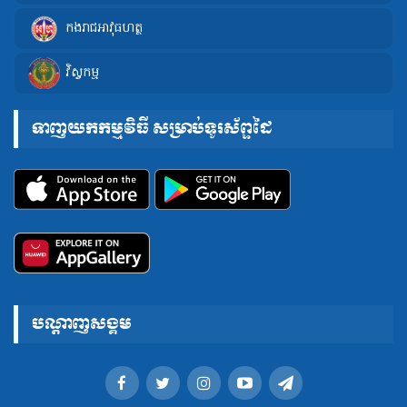
កងរាជអាវុធហត្ថ
វិស្វកម្ម
ទាញយកកម្មវិធី សម្រាប់ទូរស័ព្ទដៃ
បណ្តាញសង្គម