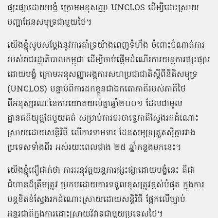
ផ្សះផ្សាដោយបង្ខំ ក្រោមអនុសញ្ញា UNCLOS ដើម្បីដោះស្រាយ
បញ្ហាដែនសមុទ្រជាមួយថៃ។
យើងខ្ញុំសូមសម្តែងនូវការគាំទ្រយ៉ាងពេញទំហឹង ចំពោះចំណាត់ការ
របស់រាជរដ្ឋាភិបាលកម្ពុជា ដើម្បីចាប់ផ្តើមដំណើរការយន្តការផ្សះផ្សារ
ដោយបង្ខំ ក្រោមអនុសញ្ញាអង្គការសហប្រជាជាតិស្តីពីនីតិសមុទ្រ
(UNCLOS) បន្ទាប់ពីការដកខ្លួនជាឯកតោភាគីរបស់ភាគីថៃ
ពីអនុស្សរណៈនៃការយោគយល់គ្នាឆ្នាំ២០០១ ដែលជាមូល
ដ្ឋានគតិយុត្តតែមួយគត់ សម្រាប់ការចរចាទ្វេភាគីស្វែងរកដំណោះ
ស្រាយដោយសន្តិវិធី លើការទាមទារ ដែនសមុទ្រត្រួតស៊ីគ្នារវាង
ប្រទេសទាំងពីរ អស់រយៈពេលជាង ២៥ ឆ្នាំកន្លងមកនេះ។
យើងខ្ញុំជឿជាក់ថា ការអនុវត្តយន្តការផ្សះផ្សាដោយបង្ខំនេះ គឺជា
ជំហានដ៏ត្រឹមត្រូវ ប្រកបដោយការទទួលខុសត្រូវខ្ពស់បំផុត ក្នុងការ
បន្តខិតខំស្វែងរកដំណោះស្រាយដោយសន្តិវិធី ផ្អែកលើច្បាប់
អន្តរជាតិក្នុងការដោះស្រាយវិវាទជាមួយប្រទេសថៃ។