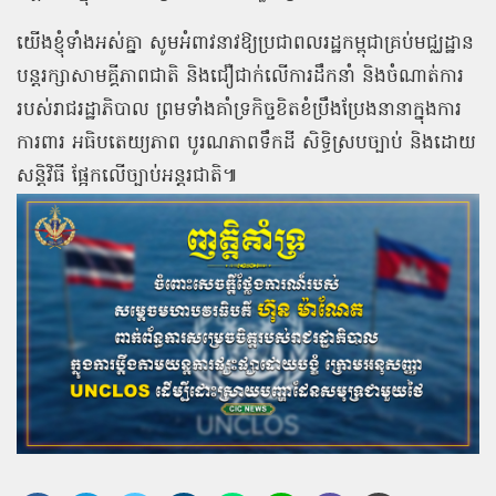
យើងខ្ញុំទាំងអស់គ្នា សូមអំពាវនាវឱ្យប្រជាពលរដ្ឋកម្ពុជាគ្រប់មជ្ឈដ្ឋាន
បន្តរក្សាសាមគ្គីភាពជាតិ និងជឿជាក់លើការដឹកនាំ និងចំណាត់ការ
របស់រាជរដ្ឋាភិបាល ព្រមទាំងគាំទ្រកិច្ចខិតខំប្រឹងប្រែងនានាក្នុងការ
ការពារ អធិបតេយ្យភាព បូរណភាពទឹកដី សិទ្ធិស្របច្បាប់ និងដោយ
សន្តិវិធី ផ្អែកលើច្បាប់អន្តរជាតិ៕