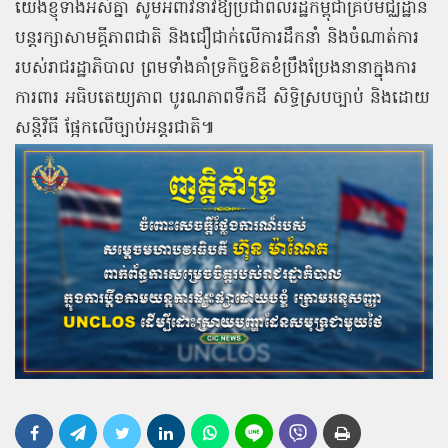
យើងខ្ញុំទាំងអស់គ្នា សូមអំពាវនាវឱ្យប្រជាពលរដ្ឋកម្ពុជាគ្រប់មជ្ឈដ្ឋាន
បន្តរក្សាសាមគ្គីភាពជាតិ និងជឿជាក់លើការដឹកនាំ និងចំណាត់ការ
របស់រាជរដ្ឋាភិបាល ព្រមទាំងគាំទ្រកិច្ចខិតខំប្រឹងប្រែងនានាក្នុងការ
ការពារ អធិបតេយ្យភាព បូរណភាពទឹកដី សិទ្ធិស្របច្បាប់ និងដោយ
សន្តិវិធី ផ្អែកលើច្បាប់អន្តរជាតិ៕