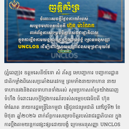
(ភ្នំពេញ)៖ ឧត្តមសេនីយ៍ទោ សំ ភ័ស្ស មេបញ្ជាការ បញ្ជាការដ្ឋាន
ជាតិកម្លាំងពិសេសប្រឆាំងភេរវកម្ម ព្រមទាំងនាយទាហាន នាយ
ទាហានរងនិងពលទាហានទាំងអស់ សូមប្រកាសគាំទ្រយ៉ាងពេញ
ទំហឹង ចំពោះសេចក្តីថ្លែងការណ៍របស់សម្តេចបវរធិបតី ហ៊ុន
ម៉ាណែត នាយករដ្ឋមន្ត្រីនៃកម្ពុជា ផ្ញើជូនជនរួមជាតិ នៅថ្ងៃទី២ ខែ
មិថុនា ឆ្នាំ២០២៦ ពាក់ព័ន្ធការសម្រេចចិត្តរបស់រាជរដ្ឋាភិបាល ក្នុង
ការប្តឹងតាមយន្តការផ្សះផ្សាដោយបង្ខំ ក្រោមអនុសញ្ញា UNCLOS