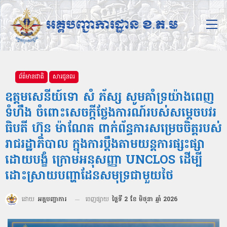
ព័ត៌មានជាតិ
សារជូនពរ
ឧត្តមសេនីយ៍ទោ សំ ភ័ស្ស សូមគាំទ្រយ៉ាងពេញ
ទំហឹង ចំពោះសេចក្តីថ្លែងការណ៍របស់សម្តេចបវរ
ធិបតី ហ៊ុន ម៉ាណែត ពាក់ព័ន្ធការសម្រេចចិត្តរបស់
រាជរដ្ឋាភិបាល ក្នុងការប្តឹងតាមយន្តការផ្សះផ្សា
ដោយបង្ខំ ក្រោមអនុសញ្ញា UNCLOS ដើម្បី
ដោះស្រាយបញ្ហាដែនសមុទ្រជាមួយថៃ
ដោយ
អគ្គបញ្ជាការ
ចេញផ្សាយ
ថ្ងៃទី 2 ខែ មិថុនា ឆ្នាំ 2026