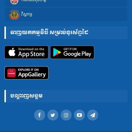
កងរាជអាវុធហត្ថ
វិស្វកម្ម
ទាញយកកម្មវិធី សម្រាប់ទូរស័ព្ទដៃ
បណ្តាញសង្គម