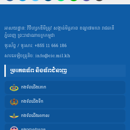
អាសយដ្ឋាន: វិថីហ្សកឌីមីត្រូវ សង្កាត់មិត្ដភាព ខណ្ឌ៧មករា រាជធានី
ភ្នំពេញ ព្រះរាជាណាចក្រកម្ពុជា
ទូរស័ព្ទ / ទូរសារ: +855 11 666 186
សារអេឡិចត្រូនិច:
info@cic.mil.kh
ប្រភេទទ័ព និងទ័ពជំនាញ
កងទ័ពជើងគោក
កងទ័ពជើងទឹក
កងទ័ពជើងអាកាស