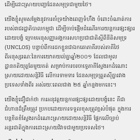
ដើម្បីដោះស្រាយបញ្ហាដែនសមុទ្រជាមួយថៃ។
យើងខ្ញុំសូមសម្តែងនូវការគាំទ្រយ៉ាងពេញទំហឹង ចំពោះចំណាត់ការ
របស់រាជរដ្ឋាភិបាលកម្ពុជា ដើម្បីចាប់ផ្តើមដំណើរការយន្តការផ្សះផ្សារ
ដោយបង្ខំ ក្រោមអនុសញ្ញាអង្គការសហប្រជាជាតិស្តីពីនីតិសមុទ្រ
(UNCLOS) បន្ទាប់ពីការដកខ្លួនជាឯកតោភាគីរបស់ភាគីថៃ
ពីអនុស្សរណៈនៃការយោគយល់គ្នាឆ្នាំ២០០១ ដែលជាមូល
ដ្ឋានគតិយុត្តតែមួយគត់ សម្រាប់ការចរចាទ្វេភាគីស្វែងរកដំណោះ
ស្រាយដោយសន្តិវិធី លើការទាមទារ ដែនសមុទ្រត្រួតស៊ីគ្នារវាង
ប្រទេសទាំងពីរ អស់រយៈពេលជាង ២៥ ឆ្នាំកន្លងមកនេះ។
យើងខ្ញុំជឿជាក់ថា ការអនុវត្តយន្តការផ្សះផ្សាដោយបង្ខំនេះ គឺជា
ជំហានដ៏ត្រឹមត្រូវ ប្រកបដោយការទទួលខុសត្រូវខ្ពស់បំផុត ក្នុងការ
បន្តខិតខំស្វែងរកដំណោះស្រាយដោយសន្តិវិធី ផ្អែកលើច្បាប់
អន្តរជាតិក្នុងការដោះស្រាយវិវាទជាមួយប្រទេសថៃ។