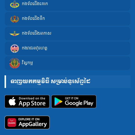
កងទ័ពជើងគោក
កងទ័ពជើងទឹក
កងទ័ពជើងអាកាស
កងរាជអាវុធហត្ថ
វិស្វកម្ម
ទាញយកកម្មវិធី សម្រាប់ទូរស័ព្ទដៃ