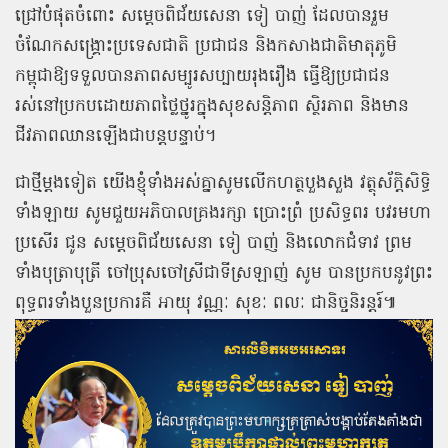
ជ្រៅបំផុតចំពោះ សម្ដេចពិជ័យសេនា ទៀ បាញ់ ដែលបានរួម
ចំណែកសង្គ្រោះប្រទេសជាតិ ប្រជាជន និងកសាងជាតិមាតុភូមិ
កម្ពុជាឱ្យទទួលបានភាពសម្បូរសប្បាយរុងរឿង ធ្វើឱ្យប្រជាជន
រស់នៅប្រកបដោយភាពថ្លៃថ្នូរក្នុងសុខសន្តិភាព ស្ថិរភាព និងមាន
ជីវភាពឈានឡើងជាបន្តបន្ទាប់។
ជាថ្មីម្តងទៀត យើងខ្ញុំទាំងអស់គ្នាសូមលើកហត្ថបួងសួង វត្ថុស័ក្ដិសិទ្ធិ
ទាំងឡាយ សូមជួយអភិបាលគ្រងរក្សា ប្រោះព្រំ ប្រសិទ្ធពរ បវរមហា
ប្រសើរ ជូន សម្ដេចពិជ័យសេនា ទៀ បាញ់ និងលោកជំទាវ ព្រម
ទាំងបុត្រាបុត្រី ចៅប្រុសចៅស្រីជាទីស្រឡាញ់ សូម បានប្រកបនូវព្រះ
ពុទ្ធពរទាំងបួនប្រការគឺ អាយុ វណ្ណៈ សុខៈ ពលៈ ជានិច្ចនិរន្តរ៍៕