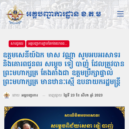
សារជូនពរ
អគ្គបញ្ជាការដ្ឋាននៃកងយោធពលខេមរភូមិន្ទ
ឧត្តមសេនីយ៍ឯក មាស វណ្ណា សូមអបអរសាទរ
និងគោរពជូនពរ សម្តេច ទៀ បាញ់ ដែលត្រូវបាន
ព្រះមហាក្សត្រ តែងតាំងជា ឧត្តមប្រឹក្សាផ្ទាល់
ព្រះមហាក្សត្រ មានឋានៈស្មើ ឧបនាយករដ្ឋមន្ដ្រី
ដោយ
អគ្គបញ្ជាការ
ចេញផ្សាយ
ថ្ងៃទី 23 ខែ សីហា ឆ្នាំ 2023