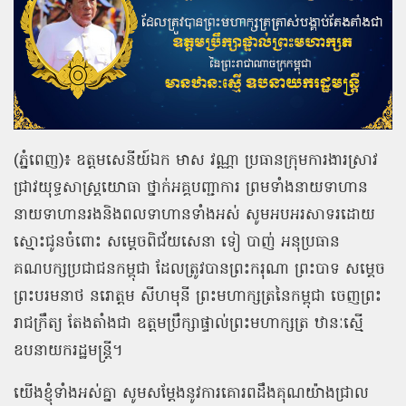
(ភ្នំពេញ)៖ ឧត្តមសេនីយ៍ឯក មាស វណ្ណា ប្រធានក្រុមការងារស្រាវ
ជ្រាវយុទ្ធសាស្ត្រយោធា ថ្នាក់អគ្គបញ្ជាការ ព្រមទាំងនាយទាហាន
នាយទាហានរងនិងពលទាហានទាំងអស់ សូមអបអរសាទរដោយ
ស្មោះជូនចំពោះ សម្ដេចពិជ័យសេនា ទៀ បាញ់ អនុប្រធាន
គណបក្សប្រជាជនកម្ពុជា ដែលត្រូវបានព្រះករុណា ព្រះបាទ សម្តេច
ព្រះបរមនាថ នរោត្តម សីហមុនី ព្រះមហាក្សត្រនៃកម្ពុជា ចេញព្រះ
រាជក្រឹត្យ តែងតាំងជា ឧត្តមប្រឹក្សាផ្ទាល់ព្រះមហាក្សត្រ ឋានៈស្មើ
ឧបនាយករដ្ឋមន្ដ្រី។
យើងខ្ញុំទាំងអស់គ្នា សូមសម្ដែងនូវការគោរពដឹងគុណយ៉ាងជ្រាល