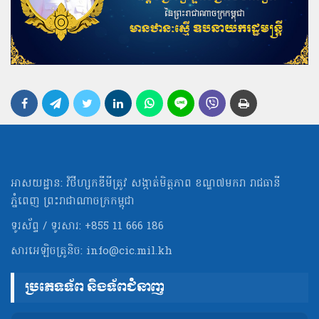
អាសយដ្ឋាន: វិថីហ្សកឌីមីត្រូវ សង្កាត់មិត្ដភាព ខណ្ឌ៧មករា រាជធានី
ភ្នំពេញ ព្រះរាជាណាចក្រកម្ពុជា
ទូរស័ព្ទ / ទូរសារ: +855 11 666 186
សារអេឡិចត្រូនិច:
info@cic.mil.kh
ប្រភេទទ័ព និងទ័ពជំនាញ