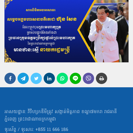
អាសយដ្ឋាន: វិថីហ្សកឌីមីត្រូវ សង្កាត់មិត្ដភាព ខណ្ឌ៧មករា រាជធានី
ភ្នំពេញ ព្រះរាជាណាចក្រកម្ពុជា
ទូរស័ព្ទ / ទូរសារ: +855 11 666 186