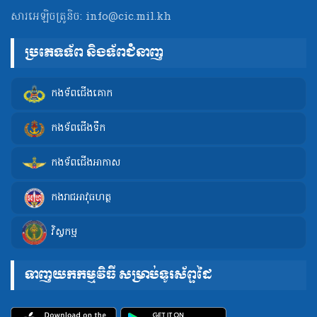
សារអេឡិចត្រូនិច:
info@cic.mil.kh
ប្រភេទទ័ព និងទ័ពជំនាញ
កងទ័ពជើងគោក
កងទ័ពជើងទឹក
កងទ័ពជើងអាកាស
កងរាជអាវុធហត្ថ
វិស្វកម្ម
ទាញយកកម្មវិធី សម្រាប់ទូរស័ព្ទដៃ