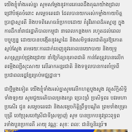
យើងខ្ញុំទាំងអស់គ្នា សូមសម្ដែងនូវការគោរពដឹងគុណយ៉ាងជ្រាល
ជ្រៅបំផុតចំពោះ សម្តេចតេជោ ដែលបានយកអស់កម្លាំងកាយចិត្ត
ប្រាជ្ញាស្មារតី និងបទពិសោធន៍ប្រកបដោយ គំរូវីរភាពដ៏អស្ចារ្យ ក្នុង
ការដឹកនាំរាជរដ្ឋាភិបាលកម្ពុជា នាពេលកន្លងមក រហូតដល់ពេល
បច្ចុប្បន្ន ដោយបានបង្កើតនូវស្នាដៃ និងសមិទ្ធផលជាតិគួរឱ្យកោត
ស្ញប់ស្ញែង តាមរយៈការដាក់ចេញនូវគោលនយោបាយ និងយុទ្ធ
សាស្ត្រគ្រប់ជ្រុងជ្រោយ នាំឱ្យកិត្យានុភាពជាតិ កាន់តែត្រូវបានលើក
តម្កើងល្បីសុះសាយ លើឆាកអន្តរជាតិ និងទទួលបានការគាំទ្រពី
ប្រជាពលរដ្ឋខ្មែរគ្រប់មជ្ឈដ្ឋាន។
ជាថ្មីម្តងទៀត យើងខ្ញុំទាំងអស់គ្នាសូមលើកហត្ថបួងសួង វត្ថុស័ក្ដិសិទ្ធិ
ទាំងឡាយ សូមជួយអភិបាលគ្រងរក្សា ប្រោះព្រំ ប្រសិទ្ធពរ បវរមហា
ប្រសើរ ជូន សម្តេចតេជោ និងសម្តេចកិត្តិព្រឹទ្ធបណ្ឌិត ព្រមទាំងបុត្រា
បុត្រី ចៅប្រុសចៅស្រីជាទីស្រឡាញ់ សូម បានប្រកបនូវព្រះពុទ្ធព
រទាំងបួនប្រការគឺ អាយុ វណ្ណៈ សុខៈ ពលៈ ជានិច្ចនិរន្តរ៍៕