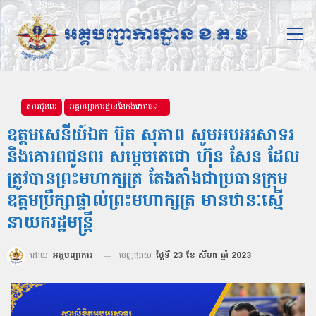
សារជូនពរ
អគ្គបញ្ជាការដ្ឋាននៃកងយោធពលខេមរភូមិន្ទ
ឧត្ដមសេនីយ៍ឯក ប៊ុត សុភាព សូមអបអរសាទរ
និងគោរពជូនពរ សម្តេចតេជោ ហ៊ុន សែន ដែល
ត្រូវបានព្រះមហាក្សត្រ តែងតាំងជាប្រធានក្រុម
ឧត្តមប្រឹក្សាផ្ទាល់ព្រះមហាក្សត្រ មានឋានៈស្មើ
នាយករដ្ឋមន្ដ្រី
ដោយ
អគ្គបញ្ជាការ
ចេញផ្សាយ
ថ្ងៃទី 23 ខែ សីហា ឆ្នាំ 2023