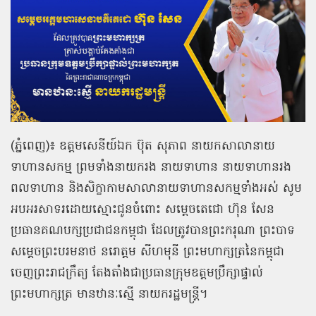
(ភ្នំពេញ)៖ ឧត្ដមសេនីយ៍ឯក ប៊ុត សុភាព នាយកសាលានាយ
ទាហានសកម្ម ព្រមទាំងនាយករង នាយទាហាន នាយទាហានរង
ពលទាហាន និងសិក្ខាកាមសាលានាយទាហានសកម្មទាំងអស់ សូម
អបអរសាទរដោយស្មោះជូនចំពោះ សម្តេចតេជោ ហ៊ុន សែន
ប្រធានគណបក្សប្រជាជនកម្ពុជា ដែលត្រូវបានព្រះករុណា ព្រះបាទ
សម្តេចព្រះបរមនាថ នរោត្តម សីហមុនី ព្រះមហាក្សត្រនៃកម្ពុជា
ចេញព្រះរាជក្រឹត្យ តែងតាំងជាប្រធានក្រុមឧត្តមប្រឹក្សាផ្ទាល់
ព្រះមហាក្សត្រ មានឋានៈស្មើ នាយករដ្ឋមន្ដ្រី។