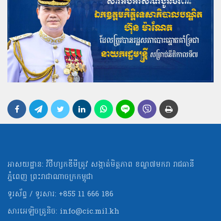
អាសយដ្ឋាន: វិថីហ្សកឌីមីត្រូវ សង្កាត់មិត្ដភាព ខណ្ឌ៧មករា រាជធានី
ភ្នំពេញ ព្រះរាជាណាចក្រកម្ពុជា
ទូរស័ព្ទ / ទូរសារ: +855 11 666 186
សារអេឡិចត្រូនិច:
info@cic.mil.kh