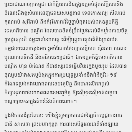
ព្រះរាជាណាចក្រកម្ពុជា ជាកិត្តិយសដ៏ឧត្តុង្គឧត្តមបំផុតស័ក្តិសមនឹង
ចំណេះដឹងខ្ពស់ពោរពេញដោយសមត្ថភាព ទេពកោសល្យ សីលធម៌
គុណធម៌ សុជីវធម៌ និងគំរូវីរភាពដ៏ថ្លៃថ្លាបំផុតរបស់ឯកឧត្តមកិត្តិ
ទេសាភិបាល បណ្ឌិត ដែលបានខិតខំប្រឹងប្រែងអស់ពីកម្លាំងកាយចិត្ត
ប្រាជ្ញាស្មារតី ជម្នះរាល់ឧបសគ្គ ដើម្បីបុព្វហេតុជាតិនិងប្រជាជន
កម្ពុជានាពេលកន្លងមក រួមចំណែកថែរក្សាសន្តិភាព ស្ថិរភាព ការពារ
បូរណភាពទឹកដី និងអធិបតេយ្យជាតិ។ ឯកឧត្តមកិត្តិទេសាភិបាល
បណ្ឌិត ហ៊ុន ម៉ាណែត គឺជាឥស្សរជនឆ្នើមវ័យក្មេងមួយរូប ដែលបាន
ចូលរួមយ៉ាងសកម្មបំផុតក្នុងការប្រយុទ្ធប្រឆាំងនឹងជំងឺកូវីដ-១៩
កំណែទម្រង់កងយោធពលខេមរភូមិន្ទ និងបានលើកកម្ពស់
កិត្យានុភាពកងយោធពលខេមរភូមិន្ទ ឱ្យស្មើមុខស្មើមាត់ជាមួយ
បណ្ដាប្រទេសក្នុងតំបន់និងពិភពលោក។
ក្នុងឱកាសដ៏ប្រពៃនេះ យើងខ្ញុំសូមប្រកាសជាឱឡារិកប្តេជ្ញាការពារ
ជាតិ សាសនា ព្រះមហាក្សត្រ ការពារសមិទ្ធផលជាតិទាំងឡាយ