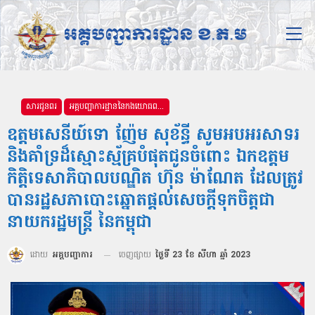
សារជូនពរ
អគ្គបញ្ជាការដ្ឋាននៃកងយោធពលខេមរភូមិន្ទ
ឧត្ដមសេនីយ៍ទោ ញ៉ែម សុខ័ន្ធី សូមអបអរសាទរ
និងគាំទ្រដ៏ស្មោះស្ម័គ្របំផុតជូនចំពោះ ឯកឧត្តម
កិត្តិទេសាភិបាលបណ្ឌិត ហ៊ុន ម៉ាណែត ដែលត្រូវ
បានរដ្ឋសភាបោះឆ្នោតផ្តល់សេចក្តីទុកចិត្តជា
នាយករដ្ឋមន្ត្រី នៃកម្ពុជា
ដោយ
អគ្គបញ្ជាការ
ចេញផ្សាយ
ថ្ងៃទី 23 ខែ សីហា ឆ្នាំ 2023