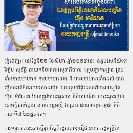
(ភ្នំពេញ)៖ នៅថ្ងៃទី២២ ខែសីហា ឆ្នាំ២០២៣នេះ ឧត្ដមសេនីយ៍ទោ
ញ៉ែម សុខ័ន្ធី នាយកទីចាត់ការសុខាភិបាល អគ្គបញ្ជាការដ្ឋាន ព្រម
ទាំងនាយទាហាន នាយទាហានរង និងពលទាហានទាំងអស់ បាន
ផ្ញើសារលិខិតអបអរសាទរជូន ឯកឧត្តមកិត្តិទេសាភិបាលបណ្ឌិត
ហ៊ុន ម៉ាណែត ដែលត្រូវបានរដ្ឋសភា នីតិកាលទី៧ បោះឆ្នោតផ្តល់
សេចក្តីទុកចិត្តជា នាយករដ្ឋមន្ត្រី នៃព្រះរាជាណាចក្រកម្ពុជា នីតិ
កាលទី៧ នៃរដ្ឋសភា។
ការទទួលបានសេចក្តីទុកចិត្តពីរដ្ឋសភាឱ្យធ្វើជានាយករដ្ឋមន្ត្រីនៃ