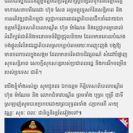
ដែលជាស្នាដៃដ៏ឧត្តុង្គឧត្តមជាប្រវត្តិសាស្ត្របន្សល់ទុកពីសម្ដេចអគ្គ
មហាសេនាបតីតេជោ ហ៊ុន សែន អគ្គមគ្គុទ្ទេសក៍នៃសន្តិភាព និង
ការអភិវឌ្ឍជាតិកម្ពុជា ប្តេជ្ញាការពាររាជរដ្ឋាភិបាលដឹកនាំដោយឯក
ឧត្តមកិត្តិទេសាភិបាលបណ្ឌិត ហ៊ុន ម៉ាណែត និងប្តេជ្ញាកម្ទេចរាល់
អំពើក្បត់ជាតិនិងមនោគមន៍វិជ្ជាជ្រុលនិយម ដែលមានគោលបំណង
ចង់ផ្តួលរំលំរាជរដ្ឋាភិបាលស្របច្បាប់តាមរយៈការញុះញង់ បង្កឱ្យ
មានចលាចលក្នុងសង្គម ដែលមានចរិតជាបដិវត្តពណ៌ សំដៅបំផ្លាញ
សុខសន្តិភាព សេចក្តីសុខសាន្តរបស់ប្រជាពលរដ្ឋ និងការរីកចម្រើន
របស់ប្រទេស ជាតិ។
យើងខ្ញុំទាំងអស់គ្នា សូមជូនពរ ឯកឧត្តម កិត្តិទេសាភិបាលបណ្ឌិត
ហ៊ុន ម៉ាណែត និង លោកជំទាវបណ្ឌិត ព្រមទាំង បុត្រា បុត្រី ជាទី
ស្រឡាញ់សូមបានប្រកបដោយព្រះពុទ្ធពរទាំង ៤ប្រការគឺ អាយុ
វណ្ណៈ សុខៈ ពលៈ ជានិច្ចនិរន្តរ៍តរៀងទៅ៕