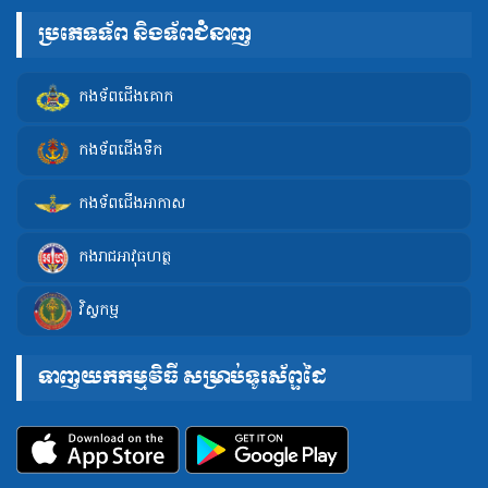
ប្រភេទទ័ព និងទ័ពជំនាញ
កងទ័ពជើងគោក
កងទ័ពជើងទឹក
កងទ័ពជើងអាកាស
កងរាជអាវុធហត្ថ
វិស្វកម្ម
ទាញយកកម្មវិធី សម្រាប់ទូរស័ព្ទដៃ