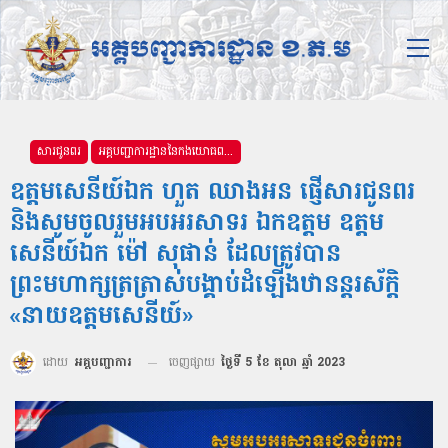
សារជូនពរ
អគ្គបញ្ជាការដ្ឋាននៃកងយោធពលខេមរភូមិន្ទ
ឧត្ដមសេនីយ៍ឯក ហួត ឈាងអន ផ្ញើសារជូនពរ
និងសូមចូលរួមអបអរសាទរ ឯកឧត្តម ឧត្តម
សេនីយ៍ឯក ម៉ៅ សុផាន់ ដែលត្រូវបាន
ព្រះមហាក្សត្រត្រាស់បង្គាប់ដំឡើងឋានន្ដរស័ក្ដិ
«នាយឧត្តមសេនីយ៍»
ដោយ
អគ្គបញ្ជាការ
ចេញផ្សាយ
ថ្ងៃទី 5 ខែ តុលា ឆ្នាំ 2023