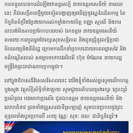
ការទទួលបានការដំឡើងឋានន្តរសក្តិ នាយឧត្តមសេនីយ៍ នាពេល
នេះ គឺជាសក្ខីភាពថ្មីមួយទៀតបង្ហាញឲ្យឃើញនូវស្នាដៃដ៏សកម្ម នៃ
កិច្ចខិតខំប្រឹងប្រែងយកអស់កម្លាំងកាយចិត្ត បញ្ញា ស្មារតី និងការ
លះបង់មិនអាចប្រកែកបានរបស់ ឯកឧត្តម នាយឧត្តមសេនីយ៍
តាមរយៈការចូលរួមថែរក្សាសុខសន្តិភាព និងពូនជ្រុំនូវលទ្ធិប្រជា
ធិបតេយ្យនិងនីតិរដ្ឋ ក្រោមការដឹកនាំប្រកបដោយភាពឈ្លាសវៃ និង
គតិបណ្ឌិតរបស់ សម្តេចមហាបវរធិបតី ហ៊ុន ម៉ាណែត នាយករដ្ឋ
មន្ត្រីនៃព្រះរាជាណាចក្រកម្ពុជា។
នៅក្នុងឱកាសដ៏វិសេសវិសាលនេះ យើងខ្ញុំទាំងអស់គ្នាសូមលើកហត្ថ
បួងសួង វត្ថុស័ក្ដិសិទ្ធិទាំងឡាយ សូមជួយអភិបាលគ្រងរក្សា ប្រោះព្រំ
ប្រសិទ្ធពរ បវរមហាប្រសើរ ជូនឯកឧត្តម នាយឧត្តមសេនីយ៍ និង
លោកជំទាវ ព្រមទាំងគ្រួសារជាទីស្រឡាញ់ សូមបានប្រកបនូវព្រះ
ពុទ្ធពរទាំងបួនប្រការគឺ អាយុ វណ្ណៈ សុខៈ ពលៈ ជានិច្ចនិរន្តរ៍៕