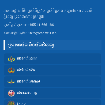
អាសយដ្ឋាន: វិថីហ្សកឌីមីត្រូវ សង្កាត់មិត្ដភាព ខណ្ឌ៧មករា រាជធានី
ភ្នំពេញ ព្រះរាជាណាចក្រកម្ពុជា
ទូរស័ព្ទ / ទូរសារ: +855 11 666 186
សារអេឡិចត្រូនិច:
info@cic.mil.kh
ប្រភេទទ័ព និងទ័ពជំនាញ
កងទ័ពជើងគោក
កងទ័ពជើងទឹក
កងទ័ពជើងអាកាស
កងរាជអាវុធហត្ថ
វិស្វកម្ម