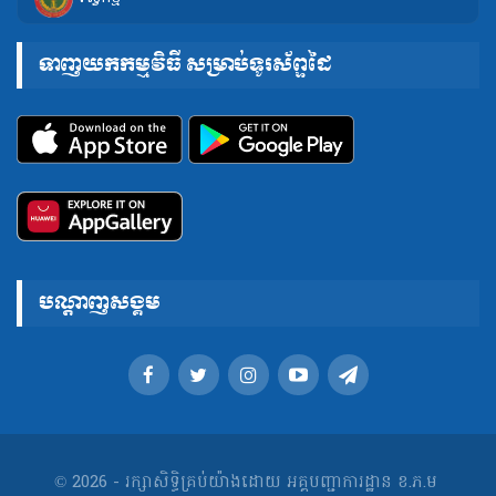
ទាញយកកម្មវិធី សម្រាប់ទូរស័ព្ទដៃ
បណ្តាញសង្គម
© 2026 - រក្សាសិទ្ធិគ្រប់យ៉ាងដោយ អគ្គបញ្ជាការដ្ឋាន ខ.ភ.ម