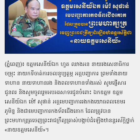
(ភ្នំពេញ)៖ ឧត្ដមសេនីយ៍ឯក ហួត ឈាងអន នាយរងសេនាធិការ
ចម្រុះ នាយកទីចាត់ការចលនូប្បត្ថម្ភ អគ្គបញ្ជាការ ព្រមទាំងនាយ
ទាហាន នាយទាហានរង និងពលទាហានទាំងអស់ សូមផ្ញើសារ
ជូនពរ និងសូមចូលរួមអបអរសាទរជូនចំពោះ ឯកឧត្តម ឧត្តម
សេនីយ៍ឯក ម៉ៅ សុផាន់ អគ្គមេបញ្ជាការរងកងយោធពលខេមរ
ភូមិន្ទ និងជាមេបញ្ជាការកងទ័ពជើងគោក ដែលត្រូវបាន
ព្រះមហាក្សត្រចេញព្រះរាជក្រឹត្យត្រាស់បង្គាប់ដំឡើងឋានន្ដរស័ក្ដិថ្នាក់
«នាយឧត្តមសេនីយ៍»។