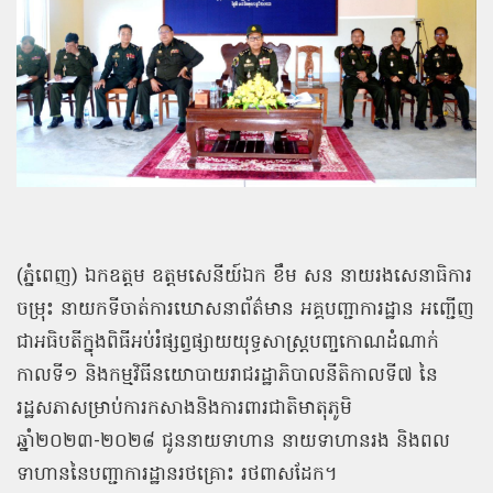
(ភ្នំពេញ) ឯកឧត្ដម ឧត្ដមសេនីយ៍ឯក ខឹម សន នាយរងសេនាធិការ
ចម្រុះ នាយកទីចាត់ការឃោសនាព័ត៌មាន អគ្គបញ្ជាការដ្ឋាន អញ្ជើញ
ជាអធិបតីក្នុងពិធីអប់រំផ្សព្វផ្សាយយុទ្ធសាស្ត្របញ្ចកោណដំណាក់
កាលទី១ និងកម្មវិធីនយោបាយរាជរដ្ឋាភិបាលនីតិកាលទី៧ នៃ
រដ្ឋសភាសម្រាប់ការកសាងនិងការពារជាតិមាតុភូមិ
ឆ្នាំ២០២៣-២០២៨ ជូននាយទាហាន នាយទាហានរង និងពល
ទាហាននៃបញ្ជាការដ្ឋានរថគ្រោះ រថពាសដែក។