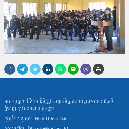
អាសយដ្ឋាន: វិថីហ្សកឌីមីត្រូវ សង្កាត់មិត្ដភាព ខណ្ឌ៧មករា រាជធានី
ភ្នំពេញ ព្រះរាជាណាចក្រកម្ពុជា
ទូរស័ព្ទ / ទូរសារ: +855 11 666 186
សារអេឡិចត្រូនិច:
info@cic.mil.kh