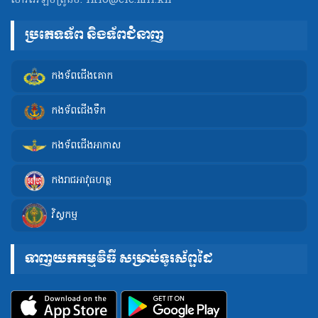
ប្រភេទទ័ព និងទ័ពជំនាញ
កងទ័ពជើងគោក
កងទ័ពជើងទឹក
កងទ័ពជើងអាកាស
កងរាជអាវុធហត្ថ
វិស្វកម្ម
ទាញយកកម្មវិធី សម្រាប់ទូរស័ព្ទដៃ