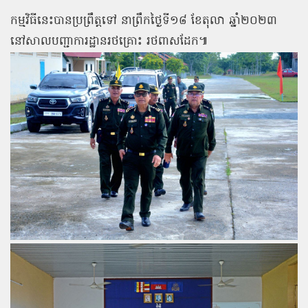
កម្មវិធីនេះបានប្រព្រឹត្តទៅ នាព្រឹកថ្ងៃទី១៨ ខែតុលា ឆ្នាំ២០២៣
នៅសាលបញ្ជាការដ្ឋានរថគ្រោះ រថពាសដែក៕