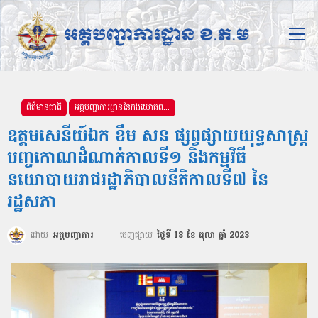
ព័ត៌មានជាតិ
អគ្គបញ្ជាការដ្ឋាននៃកងយោធពលខេមរភូមិន្ទ
ឧត្ដមសេនីយ៍ឯក ខឹម សន ផ្សព្វផ្សាយយុទ្ធសាស្ត្រ
បញ្ចកោណដំណាក់កាលទី១ និងកម្មវិធី
នយោបាយរាជរដ្ឋាភិបាលនីតិកាលទី៧ នៃ
រដ្ឋសភា
ដោយ
អគ្គបញ្ជាការ
ចេញផ្សាយ
ថ្ងៃទី 18 ខែ តុលា ឆ្នាំ 2023