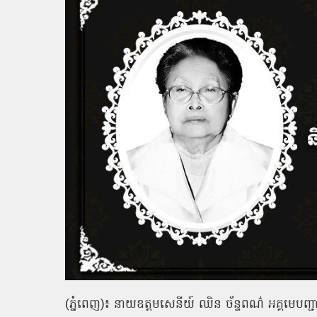
(ភ្នំពេញ)៖ នាយឧត្តមសេនីយ៍ ឈិន ច័ន្ទពណ៌ អគ្គមេបញ