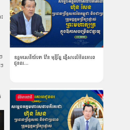
ោះ
ៅៗ
ឧត្តមសេនីយ៍ទោ វ៉ែន មុន្មីរ័ត្ន ផ្ញើសារលិខិតគោរព
ជូនពរ…
ៅៗ
ត
ព័ត៌មានជាតិ