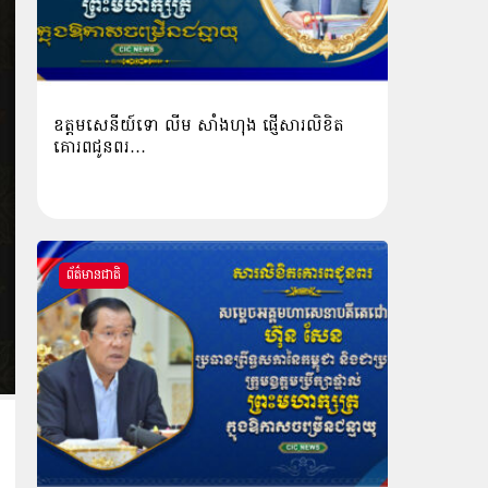
ឧត្តមសេនីយ៍ទោ លីម​ សាំង​ហុង​ ផ្ញើសារលិខិត
គោរពជូនពរ…
ព័ត៌មានជាតិ