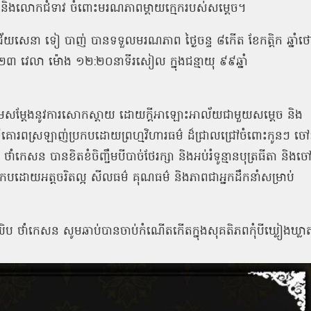
 និងលោកជំទាវ ចំពោះមរណភាពម្ដាយក្មេករបស់សម្តេច។
ិជ័យសេនា ទៀ បាញ់ បានទទួលមរណភាព ថ្ងៃចន្ទ ៨កើត ខែកត្តិក ឆ្នាំថ
ំ២០២៣ វេលា ម៉ោង ១២:២០នាទីរសៀល ក្នុងជន្មាយុ ៩៩ឆ្នាំ
ុំសូមសម្តែងនូវការសោកស្តាយ ដោយក្តីអាឡោះអាល័យជាមួយសម្តេច និង
ន ជាទីគោរពស្រឡាញ់ប្រកបដោយព្រហ្មវិហារធម៌ ដ៏ជ្រាលជ្រៅចំពោះកូនៗ ច
ំកេសន បានខិតខំចិញ្ចឹមបីបាច់ថែរក្សា និងអប់រំទូន្មានបុត្រធីតា និងច
ប្រកបដោយអត្តចរិតល្អ សីលធម៌ គុណធម៌ និងភាពជាអ្នកដឹកនាំសម្រាប់
ា យិប ថាំកេសន សូមឆាប់បានចាប់កំណើតកើតក្នុងសុគតិភពកុំបីឃ្លៀងឃ្លា