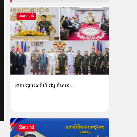
ព័ត៌មានជាតិ
នាយឧត្តមសេនីយ៍ វង្ស ពិសេន…
ព័ត៌មានជាតិ