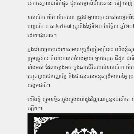
សោកស្តាយជាទីបំផុត ជូនសម្ដេចពិជ័យសេនា ទៀ បាញ់
ឧបាសិកា យិប ថាំកេសន ត្រូវជាម្តាយក្មេករបស់សម្តេចព
បញ្ចស័ក ព.ស.២៥៦៧ ត្រូវនឹងថ្ងៃទី២០ ខែវិច្ឆិកា ឆ្នា
ដោយជរាពាធ។
ក្នុងវេលាប្រកបដោយសមានទុក្ខដ៏ក្រៀមក្រំនេះ យើងខ្ញ
ក្រុមគ្រួសារ ចំពោះការបាត់បង់ម្តាយ ម្តាយក្មេក ជីដូ
ទាំងអស់ ដែលកន្លងមក ក្នុងឆាកជីវិតរបស់ឧបាសិកា យិប ថា
រហូតក្លាយជាបញ្ញាវ័ន្ត និងជាធនធានមនុស្សដ៏មានតម្លៃ 
សង្គមជាតិ។
យើងខ្ញុំ សូមឧទ្ទិសបួងសួងដល់ដួងវិញ្ញាណក្ខន្ធឧបាសិក
ឡើយ៕