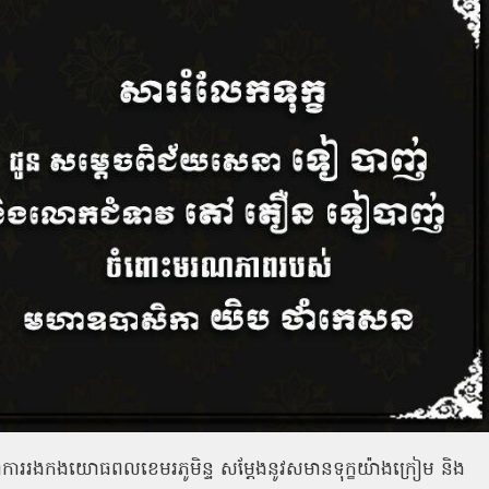
្ជាការរងកងយោធពលខេមរភូមិន្ទ សម្តែងនូវសមានទុក្ខយ៉ាងក្រៀម និង