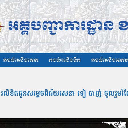
កងទ័ពជើងគោក
កងទ័ពជើងទឹក
កងទ័ពជើងអាកា
ារលិខិតជូនសម្ដេចពិជ័យសេនា ទៀ បាញ់ ចូលរួមរំល