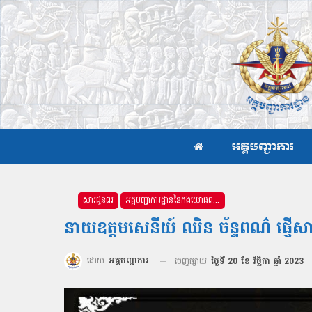
អគ្គបញ្ជាការ
សារជូនពរ
អគ្គបញ្ជាការដ្ឋាននៃកងយោធពលខេមរភូមិន្ទ
នាយឧត្តមសេនីយ៍ ឈិន ច័ន្ទពណ៌ ផ្ញើស
ដោយ
អគ្គបញ្ជាការ
ចេញផ្សាយ
ថ្ងៃទី 20 ខែ វិច្ឆិកា ឆ្នាំ 2023