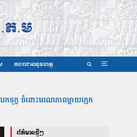
ស
កងរាជអាវុធហត្ថ
ែកទុក្ខ ចំពោះមរណភាពម្ដាយក្មេក
ព័ត៌មានថ្មីៗ