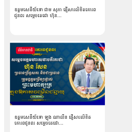
ឧត្តមសេនីយ៍ទោ ជាម សុភា ផ្ញើសារលិខិតគោរព
ជូនពរ សម្ដេចតេជោ ហ៊ុន…
ព័ត៌មានជាតិ
ឧត្ដមសេនីយ៍ទោ ឡុង ណាលីន ផ្ញើសារលិខិត
គោរពជូនពរ សម្ដេចតេជោ…