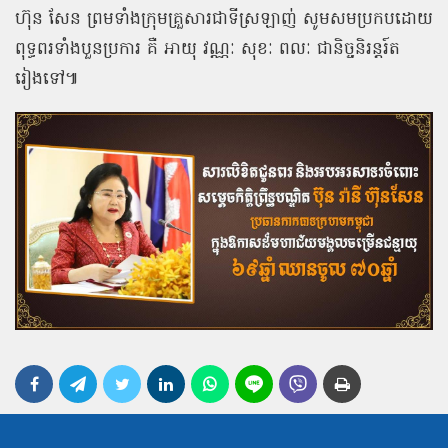
ហ៊ុន សែន ព្រមទាំងក្រុមគ្រួសារជាទីស្រឡាញ់ សូមសមប្រកបដោយ
ពុទ្ធពរទាំងបួនប្រការ គឺ អាយុ វណ្ណៈ សុខៈ ពលៈ ជានិច្ចនិរន្តរ៍ត
រៀងទៅ៕