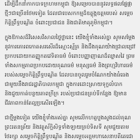
ដើម្បីដឹកនាំកាកបាទក្រហមកម្ពុជា ឱ្យសម្រេចបាននូវលទ្ធផលផ្លែផ្កា
ថ្មីៗជាច្រើនថែមទៀត ដែលជាបេសកកម្មដ៏ឧត្តុង្គឧត្តមរបស់ សម្តេច
កិត្តិព្រឹទ្ធបណ្ឌិត ចំពោះប្រជាជន និងជាតិមាតុភូមិកម្ពុជា។
ក្នុងឱកាសដ៏វិសេសវិសាលថ្លៃថ្លានេះ យើងខ្ញុំទាំងអស់គ្នា សូមសម្តែង
នូវការគោរពកោតសរសើរដ៏ស្មោះស្ម័គ្រ និងដឹងគុណយ៉ាងជ្រាលជ្រៅ
ប្រកបដោយកតញ្ញូកតវេទិតាធម៌ ចំពោះបញ្ញាញាណដ៏ឈ្លាសវៃ ព្រម
ទាំងសកម្មភាពប្រកបដោយគុណធម៌ មនុស្សធម៌ និងព្រហ្មវិហារធម៌
របស់សម្តេចកិត្តិព្រឹទ្ធបណ្ឌិត ដែលបានចូលរួមចំណែកយ៉ាងធំធេង
ជាមួយនឹងរាជរដ្ឋាភិបាលកម្ពុជា ក្នុងការដោះស្រាយទុក្ខលំបាក
និងជួយកាត់បន្ថយភាពក្រីក្រ របស់ប្រជាជនគ្រប់ទីកន្លែង ឱ្យមាន
ជីវភាពកាន់តែល្អប្រសើរឡើង។
ជាថ្មីម្តងទៀត យើងខ្ញុំទាំងអស់គ្នា សូមលើកហត្ថបួងសួងដល់គុណ
ព្រះរតនត្រ័យ និងវត្ថុស័ក្តិសិទ្ធទាំងឡាយគ្រប់ទិសទី សូមជួយតាម
ថែរក្សា សម្តេចកិត្តិព្រឹទ្ធបណ្ឌិត និងសម្តេចអគ្គមហាសេនាបតីតេជោ