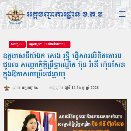
សារជូនពរ
អគ្គបញ្ជាការដ្ឋាននៃកងយោធពលខេមរភូមិន្ទ
ឧត្តមសេនីយ៍ឯក សេង វុទ្ធី ផ្ញើសារលិខិតគោរព
ជូនពរ សម្តេចកិត្តិព្រឹទ្ធបណ្ឌិត ប៊ុន រ៉ានី ហ៊ុនសែន
ក្នុងឱកាសចម្រើនជន្មាយុ
ដោយ
អគ្គបញ្ជាការ
ចេញផ្សាយ
ថ្ងៃទី 14 ខែ ធ្នូ ឆ្នាំ 2023