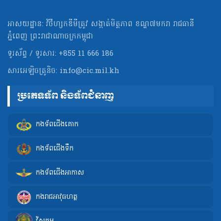
អាសយដ្ឋាន: វិថីហ្សកឌីមីត្រូវ សង្កាត់មិត្ដភាព ខណ្ឌ៧មករា រាជធានី
ភ្នំពេញ ព្រះរាជាណាចក្រកម្ពុជា
ទូរស័ព្ទ / ទូរសារ: +855 11 666 186
សារអេឡិចត្រូនិច:
info@cic.mil.kh
ប្រភេទទ័ព និងទ័ពជំនាញ
កងទ័ពជើងគោក
កងទ័ពជើងទឹក
កងទ័ពជើងអាកាស
កងរាជអាវុធហត្ថ