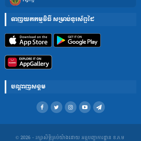
វិស្វកម្ម
ទាញយកកម្មវិធី សម្រាប់ទូរស័ព្ទដៃ
បណ្តាញសង្គម
© 2026 - រក្សាសិទ្ធិគ្រប់យ៉ាងដោយ អគ្គបញ្ជាការដ្ឋាន ខ.ភ.ម