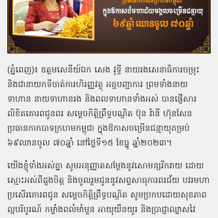
(ភ្នំពេញ)៖ ឧត្តមសេនីយ៍ឯក សេង វុទ្ធី នាយរងសេនាធិការចម្រុះ
និងជានាយកទីចាត់ការហិរញ្ញវត្ថុ អគ្គបញ្ជាការ ព្រមទាំងនាយ
ទាហាន នាយទាហានរង និងពលទាហានទាំងអស់ បានផ្ញើសារ
លិខិតគោរពជូនពរ សម្តេចកិត្តិព្រឹទ្ធបណ្ឌិត ប៊ុន រ៉ានី ហ៊ុនសែន
ប្រធានកាកបាទក្រហមកម្ពុជា ក្នុងឱកាសចម្រើនជន្មាយុគម្រប់
៦៩ឈានចូល ៧០ឆ្នាំ នៅថ្ងៃទី១៥ ខែធ្នូ ឆ្នាំ២០២៣។
យើងខ្ញុំទាំងអស់គ្នា សូមអនុញ្ញាតសម្តែងនូវសោមន្សរីករាយ ដោយ
ស្មោះអស់ពីដួងចិត្ត និងចូលរួមជូននូវសព្ទសាធុការពរជ័យ បវរមហា
ប្រសើរគោរពជូន សម្តេចកិត្តិព្រឹទ្ធបណ្ឌិត សូមប្រកបដោយសុខភាព
ល្អបរិបូរណ៍ កម្លាំងពលំមាំមួន អាយុយឺនយូរ និងប្រាជ្ញាឈ្លាសវៃ