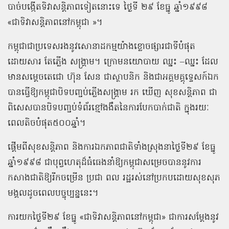
បាច់បង្កើតទិវាសន្តិភាពទៀតនោះទេ ថ្ងៃទី ២៩ ខែធ្នូ ឆ្នាំ១៩៩៨
«
ជាទិវាសន្តិភាពនៅកម្ពុជា
»
។
កម្ពុជាជាប្រទេសរងនូវសោនាដកម្មយ៉ាងខ្លោចផ្សារជាទីបំផុត
ដោយសារ តែភ្លើង សង្គ្រាម។ ក្រោមនយោបាយ ឈ្នះ
–
ឈ្នះ ដែល
មានសម្តេចតេជោ ហ៊ុន សែន ជាស្ថាបនិក និងជាអគ្គមគ្គុទ្ទេសក៍ឯក
បានធ្វើឱ្យកម្ពុជាបិទបញ្ចប់ភ្លើងសង្គ្រាម រក ឃើញ សុខសន្តិភាព ជា
ពិសេសបានបិទបញ្ចប់ទំព័រខ្មៅងងឹតនៃការបែកបាក់ជាតិ ក្នុងរយៈ
ពេលតិចបំផុត៥០០ឆ្នាំ។
ផ្តើមពីសុខសន្តិភាព និងការឯកភាពជាតិទាំងស្រុងនាថ្ងៃទី២៩ ខែធ្នូ
ឆ្នាំ១៩៩៨ ជាបុព្វហេតុដ៏ធំធេងនាំឱ្យកម្ពុជាសម្រេចបាននូវការ
កសាងជាតិឱ្យរីកចម្រើន ប្រជា ពល រដ្ឋរស់នៅប្រកបដោយសុខសុភ
មង្គលដូចពេលបច្ចុប្បន្ននេះ។
ការយកថ្ងៃទី២៩ ខែធ្នូ
«
ជាទិវាសន្តិភាពនៅកម្ពុជា
»
ជាការសម្តែងនូវ