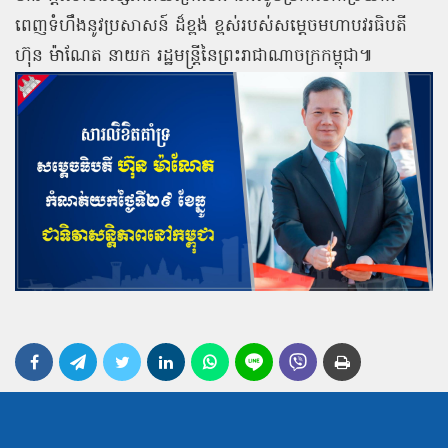
ពេញទំហឹងនូវប្រសាសន៍ ដ៏ខ្ពង់ ខ្ពស់របស់សម្តេចមហាបវរធិបតី
ហ៊ុន ម៉ាណែត នាយក រដ្ឋមន្ត្រីនៃព្រះរាជាណាចក្រកម្ពុជា៕