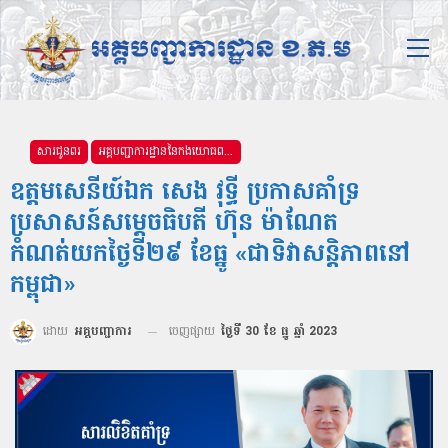
សារជូនពរ
អគ្គបញ្ជាការដ្ឋាននៃកងយោធពលខេមរភូមិន្ទ
ឧត្តមសេនីយ៍ឯក សេង វុទ្ធី ប្រកាសគាំទ្រ
ប្រសាសន៍សម្តេចធិបតី ហ៊ុន ម៉ាណែត
កំណត់យកថ្ងៃទី២៩ ខែធ្នូ «ជាទិវាសន្តិភាពនៅ
កម្ពុជា»
ដោយ
អគ្គបញ្ជាការ
ចេញផ្សាយ
ថ្ងៃទី 30 ខែ ធ្នូ ឆ្នាំ 2023