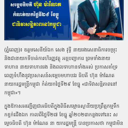
(
ភ្នំពេញ
)
៖ ឧត្តមសេនីយ៍ឯក
សេង
វុទ្ធី
នាយរងសេនាធិការចម្រុះ
និងជានាយកទីចាត់ការហិរញ្ញវត្ថុ
អគ្គបញ្ជាការ
ព្រមទាំងនាយ
ទាហាន
នាយទាហានរង
និងពលទាហានទាំងអស់
ប្រកាសគាំទ្រ
ពេញទំហឹងនូវប្រសាសន៍សម្តេចមហាបវរ ធិបតី ហ៊ុន ម៉ាណែត
នាយករដ្ឋមន្ត្រីកម្ពុជា កំត់យកថ្ងៃទី២៩ ខែធ្នូ
«
ជាទិវាសន្តិភាពនៅ
កម្ពុជា
»
។
ក្នុងឱកាសអញ្ជើញជាអធិបតីក្នុងពិធីសម្ពោធស្ថានីយប្រព្រឹត្តកម្មទឹក
កខ្វក់ជើងឯក កាលពីថ្ងៃទី២៧ ខែធ្នូ ឆ្នាំ២០២៣កន្លងទៅនេះ ស
ម្តេចធិបតី ហ៊ុន ម៉ាណែត នា យករដ្ឋមន្ត្រី បានប្រកាសថា កម្ពុជាមិន