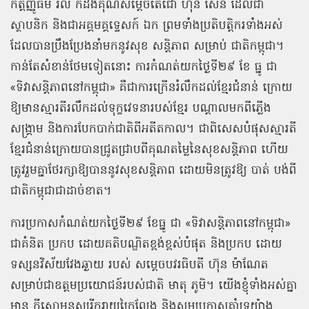
កត្តញ្ញូធម៌ រលឹ កដឹងគុណសម្តេចតេជោ ហ៊ុន សែន ដែលជា
ស្ថាបនិក និងជាអគ្គមគ្គទ្ទេសក៍ ឯក ព្រមទាំងប្រតិបត្តិករទាំងអស់
ដែលបានប្រឹងប្រែងនាំមកនូវសុខ សន្តិភាព សម្រាប់ ជាតិកម្ពុជា។
កាន់តែសំខាន់ថែមទៀតនោះ ការកំណត់យកថ្ងៃទី២៩ ខែ ធ្នូ ជា
«
ទិវាសន្តិភាពនៅកម្ពុជា
»
គឺជាការក្រើនរំលឹកដល់ខ្មែរជំនាន់ ក្រោយ
ឱ្យមានស្មារតីរលឹកដល់ទុក្ខវេទនារបស់ខ្មែរ បណ្តាលមកពីភ្លើង
សង្គ្រាម និងការបែកបាក់ជាតិពីអតីតកាល។ ជាពិសេសបំផុសស្មារតី
ខ្មែរជំនាន់ក្រោយបានជ្រូតជ្រាបពីគុណតម្លៃនៃសុខសន្តិភាព ហើយ
ត្រូវរួមគ្នាថែរក្សាឱ្យបាននូវសុខសន្តិភាព ដោយមិនត្រូវឱ្យ បាត់ បង់ពី
ជាតិកម្ពុជាជាដាច់ខាត។
ការប្រកាសកំណត់យកថ្ងៃទី២៩ ខែធ្នូ ជា
«
ទិវាសន្តិភាពនៅកម្ពុជា
»
ជាគំនិត ប្រកប ដោយគតិបណ្ឌិតខ្ពង់ខ្ពស់បំផុត និងប្រកប ដោយ
ទស្សនវិស័យវែងឆ្ងាយ របស់ សម្តេចបវរធិបតី ហ៊ុន ម៉ាណែត
សម្រាប់ជាឧត្តមប្រយោជន៍របស់ជាតិ មាតុ ភូមិ។ យើងខ្ញុំទាំងអស់គ្នា
មាន ក្តីសោមនស្សរីករាយក្រៃលែង និងសូមប្រកាសគាំទ្រយ៉ាង