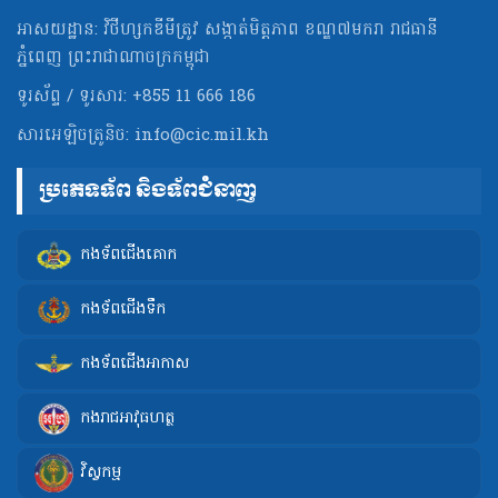
អាសយដ្ឋាន: វិថីហ្សកឌីមីត្រូវ សង្កាត់មិត្ដភាព ខណ្ឌ៧មករា រាជធានី
ភ្នំពេញ ព្រះរាជាណាចក្រកម្ពុជា
ទូរស័ព្ទ / ទូរសារ: +855 11 666 186
សារអេឡិចត្រូនិច:
info@cic.mil.kh
ប្រភេទទ័ព និងទ័ពជំនាញ
កងទ័ពជើងគោក
កងទ័ពជើងទឹក
កងទ័ពជើងអាកាស
កងរាជអាវុធហត្ថ
វិស្វកម្ម