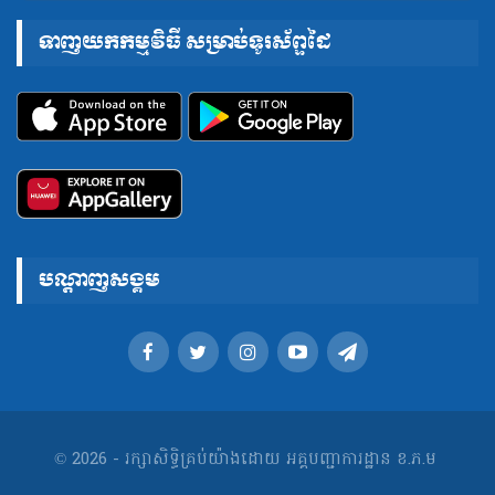
ទាញយកកម្មវិធី សម្រាប់ទូរស័ព្ទដៃ
បណ្តាញសង្គម
© 2026 - រក្សាសិទ្ធិគ្រប់យ៉ាងដោយ អគ្គបញ្ជាការដ្ឋាន ខ.ភ.ម