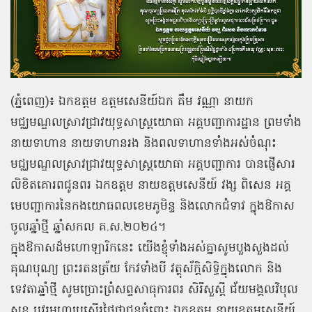
(ភ្នំពេញ)៖ ឯកឧត្ដម ឧត្តមសេនីយ៍ឯក គឹម វណ្ណា នាយក
មជ្ឈមណ្ឌលស្រាវជ្រាវយុទ្ធសាស្ត្រយោធា អគ្គបញ្ជាការដ្ឋាន ព្រមទាំង
នាយទាហាន នាយទាហានរង និងពលទាហានទាំងអស់ចំណុះ
មជ្ឈមណ្ឌលស្រាវជ្រាវយុទ្ធសាស្ត្រយោធា អគ្គបញ្ជាការ បានផ្ញើសារ
លិខិតគោរពជូនពរ ឯកឧត្ដម នាយឧត្ដមសេនីយ៍ វង្ស ពិសេន អគ្គ
មេបញ្ជាការនៃកងយោធពលខេមភូមិន្ទ និងលោកជំទាវ ក្នុងឱកាស
ចូលឆ្នាំថ្មី ឆ្នាំសកល គ.ស.២០២៤។
ក្នុងឱកាសដ៏មហោឡារិកនេះ យើងខ្ញុំទាំងអស់គ្នាសូមបួងសួងដល់
គុណបុណ្យ ព្រះរតនត្រ័យ កែវទាំងបី វត្ថុស័ក្ដិសិទ្ធិក្នុងលោក និង
ទេវតាឆ្នាំថ្មី សូមប្រោះព្រំសព្ទសាធុការពរ សិរីសួស្ដី ជ័យមង្គលវិបុល
សុខ បវរមហាប្រសើរថ្លៃថ្លាជូនចំពោះ ឯកឧត្ដម នាយឧត្ដមសេនីយ៍