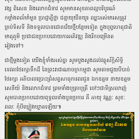
វង្ស ពិសេន និងលោកជំទាវ សូមមានសុខភាពល្អបរិបូរណ៍
កម្លាំងពលំមាំមួន ប្រាជ្ញាភ្លឺថ្លា ជន្មាយុយឺនយូរ ឈ្នះអស់មារសត្រូវ
គ្រប់ទិសទី និងទទួលបានជោគជ័យថ្មីបន្ថែមទៀត ក្នុងបុព្វហេតុជាតិ
មាតុភូមិ ប្រជាជនប្រកបដោយការអភិវឌ្ឍ និងរីកចម្រើនត
រៀងទៅ។
ជាថ្មីម្ដងទៀត យើងខ្ញុំទាំងអស់គ្នា សូមបួងសួងដល់វត្ថុស័ក្តិសិទ្ធិ
ទេវតាថែរក្សាទឹកដី នៃព្រះរាជាណាចក្រកម្ពុជា សូមតាមជួយបីបាច់
ថែរក្សា អភិបាលប្រោះព្រំសព្ទសាធុការពរជូន ឯកឧត្ដម នាយឧត្ដម
សេនីយ៍ និងលោកជំទាវ ព្រមទាំងបុត្រាបុត្រី ចៅៗជាទីស្រលាញ់
សូមបានប្រកបដោយពុទ្ធពរទាំងបួនប្រការ គឺ អាយុ វណ្ណៈ សុខៈ
ពលៈ កុំបីឃ្លៀងឃ្លាតឡើយ៕