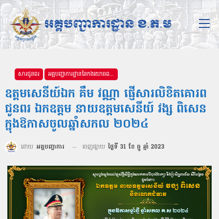
សារជូនពរ
អគ្គបញ្ជាការដ្ឋាននៃកងយោធពលខេមរភូមិន្ទ
ឧត្តមសេនីយ៍ឯក គឹម វណ្ណា ផ្ញើសារលិខិតគោរព
ជូនពរ ឯកឧត្ដម នាយឧត្ដមសេនីយ៍ វង្ស ពិសេន
ក្នុងឱកាសចូលឆ្នាំសកល ២០២៤
ដោយ
អគ្គបញ្ជាការ
ចេញផ្សាយ
ថ្ងៃទី 31 ខែ ធ្នូ ឆ្នាំ 2023