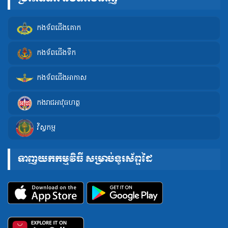
កងទ័ពជើងគោក
កងទ័ពជើងទឹក
កងទ័ពជើងអាកាស
កងរាជអាវុធហត្ថ
វិស្វកម្ម
ទាញយកកម្មវិធី សម្រាប់ទូរស័ព្ទដៃ