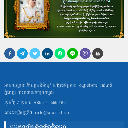
អាសយដ្ឋាន: វិថីហ្សកឌីមីត្រូវ សង្កាត់មិត្ដភាព ខណ្ឌ៧មករា រាជធានី
ភ្នំពេញ ព្រះរាជាណាចក្រកម្ពុជា
ទូរស័ព្ទ / ទូរសារ: +855 11 666 186
សារអេឡិចត្រូនិច:
info@cic.mil.kh
ប្រភេទទ័ព និងទ័ពជំនាញ