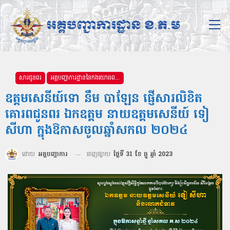
សារជូនពរ
អគ្គបញ្ជាការដ្ឋាននៃកងយោធពលខេមរភូមិន្ទ
ឧត្តមសេនីយ៍ទោ នឹម បាឡែន ផ្ញើសារលិខិត
គោរពជូនពរ ឯកឧត្ដម នាយឧត្ដមសេនីយ៍ ទៀ
សីហា ក្នុងឱកាសចូលឆ្នាំសកល ២០២៤
ដោយ
អគ្គបញ្ជាការ
ចេញផ្សាយ
ថ្ងៃទី 31 ខែ ធ្នូ ឆ្នាំ 2023