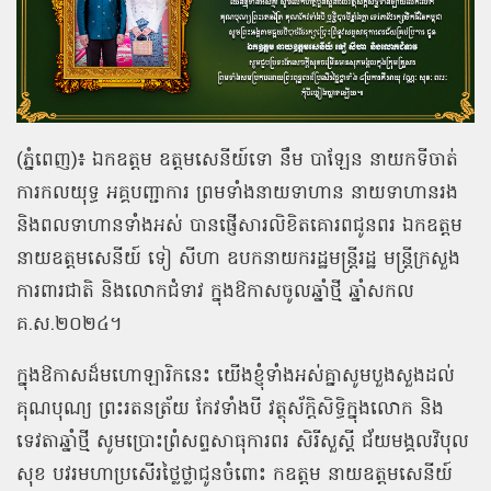
(ភ្នំពេញ)៖ ឯកឧត្ដម ឧត្តមសេនីយ៍ទោ នឹម បាឡែន នាយកទីចាត់
ការកលយុទ្ធ អគ្គបញ្ជាការ ព្រមទាំងនាយទាហាន នាយទាហានរង
និងពលទាហានទាំងអស់ បានផ្ញើសារលិខិតគោរពជូនពរ ឯកឧត្ដម
នាយឧត្ដមសេនីយ៍ ទៀ សីហា ឧបកនាយករដ្ឋមន្ត្រីរដ្ឋ មន្ត្រីក្រសួង
ការពារជាតិ និងលោកជំទាវ ក្នុងឱកាសចូលឆ្នាំថ្មី ឆ្នាំសកល
គ.ស.២០២៤។
ក្នុងឱកាសដ៏មហោឡារិកនេះ យើងខ្ញុំទាំងអស់គ្នាសូមបួងសួងដល់
គុណបុណ្យ ព្រះរតនត្រ័យ កែវទាំងបី វត្ថុស័ក្ដិសិទ្ធិក្នុងលោក និង
ទេវតាឆ្នាំថ្មី សូមប្រោះព្រំសព្ទសាធុការពរ សិរីសួស្ដី ជ័យមង្គលវិបុល
សុខ បវរមហាប្រសើរថ្លៃថ្លាជូនចំពោះ កឧត្ដម នាយឧត្ដមសេនីយ៍