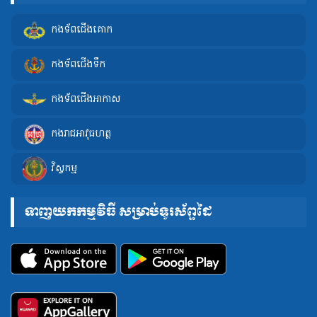
កងទ័ពជើងគោក
កងទ័ពជើងទឹក
កងទ័ពជើងអាកាស
កងរាជអាវុធហត្ថ
វិស្វកម្ម
ទាញយកកម្មវិធី សម្រាប់ទូរស័ព្ទដៃ