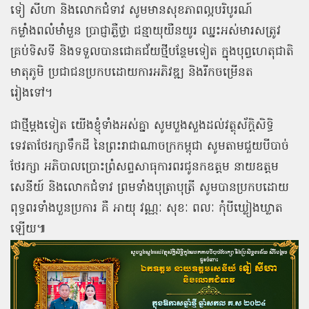
ទៀ សីហា និងលោកជំទាវ សូមមានសុខភាពល្អបរិបូរណ៍
កម្លាំងពលំមាំមួន ប្រាជ្ញាភ្លឺថ្លា ជន្មាយុយឺនយូរ ឈ្នះអស់មារសត្រូវ
គ្រប់ទិសទី និងទទួលបានជោគជ័យថ្មីបន្ថែមទៀត ក្នុងបុព្វហេតុជាតិ
មាតុភូមិ ប្រជាជនប្រកបដោយការអភិវឌ្ឍ និងរីកចម្រើនត
រៀងទៅ។
ជាថ្មីម្ដងទៀត យើងខ្ញុំទាំងអស់គ្នា សូមបួងសួងដល់វត្ថុស័ក្តិសិទ្ធិ
ទេវតាថែរក្សាទឹកដី នៃព្រះរាជាណាចក្រកម្ពុជា សូមតាមជួយបីបាច់
ថែរក្សា អភិបាលប្រោះព្រំសព្ទសាធុការពរជូនកឧត្ដម នាយឧត្ដម
សេនីយ៍ និងលោកជំទាវ ព្រមទាំងបុត្រាបុត្រី សូមបានប្រកបដោយ
ពុទ្ធពរទាំងបួនប្រការ គឺ អាយុ វណ្ណៈ សុខៈ ពលៈ កុំបីឃ្លៀងឃ្លាត
ឡើយ៕