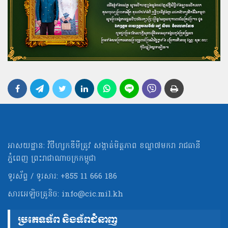
អាសយដ្ឋាន: វិថីហ្សកឌីមីត្រូវ សង្កាត់មិត្ដភាព ខណ្ឌ៧មករា រាជធានី
ភ្នំពេញ ព្រះរាជាណាចក្រកម្ពុជា
ទូរស័ព្ទ / ទូរសារ: +855 11 666 186
សារអេឡិចត្រូនិច:
info@cic.mil.kh
ប្រភេទទ័ព និងទ័ពជំនាញ