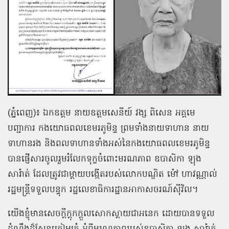
(ភ្នំពេញ)៖ ឯកឧត្ដម នាយឧត្ដមសេនីយ៍ វង្ស ពិសេន អគ្គមេ
បញ្ជាការ កងយោធពលខេមរភូមិន្ទ ព្រមទាំងនាយទាហាន នាយ
ទាហានរង និងពលទាហានទាំងអស់នៃកងយោធពលខេមរភូមិន្ទ
បានផ្ញើសារចូលរួមរំលែកទុក្ខចំពោះមរណភាព ឧបាសិកា ឡុង
សារ៉ាត់ ដែលត្រូវជាម្តាយបង្កើតរបស់លោកបណ្ឌិត ម៉ៅ ហាវណ្ណាល់
រដ្ឋមន្ត្រីទទួលបន្ទុក រដ្ឋលេខាធិការដ្ឋានអាកាសចរណ៍ស៊ីវិល។
យើងខ្ញុំមានសេចក្ដីក្តុកក្តួលសោកស្តាយជាអនេក ដោយបានទទួល