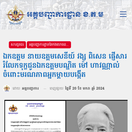
សារជូនពរ
អគ្គបញ្ជាការដ្ឋាននៃកងយោធពលខេមរភូមិន្ទ
ឯកឧត្ដម នាយឧត្ដមសេនីយ៍ វង្ស ពិសេន ផ្ញើសារ
រំលែកទុក្ខជូនឯកឧត្តមបណ្ឌិត ម៉ៅ ហាវណ្ណាល់
ចំពោះមរណភាពអ្នកម្ដាយបង្កើត
ដោយ
អគ្គបញ្ជាការ
ចេញផ្សាយ
ថ្ងៃទី 20 ខែ មករា ឆ្នាំ 2024