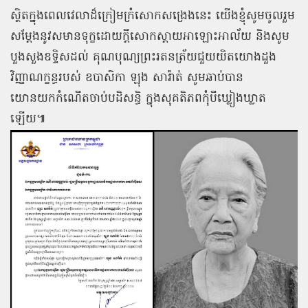
ស្ថិតក្នុងពេលវេលាដ៏ក្រៀមក្រំសោកសង្រេងនេះ យើងខ្ញុំសូមចូលរួម
សម្ដែងនូវសមានទុក្ខដោយក្តីសោកស្តាយអាឡោះអាល័យ និងសូម
បួងសួងឧទ្ទិសដល់ គុណបុណ្យព្រះរតនត្រ័យជួយយិតយោងដួង
វិញ្ញាណក្ខន្ធរបស់ ឧបាសិកា ឡុង សារ៉ាត់ សូមឆាប់បាន
យោនយកកំណើតចាប់បដិសន្ធិ ក្នុងសុគតិភពកុំបីឃ្លៀងឃ្លាត
ឡើយ៕