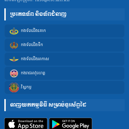
ប្រភេទទ័ព និងទ័ពជំនាញ
កងទ័ពជើងគោក
កងទ័ពជើងទឹក
កងទ័ពជើងអាកាស
កងរាជអាវុធហត្ថ
វិស្វកម្ម
ទាញយកកម្មវិធី សម្រាប់ទូរស័ព្ទដៃ