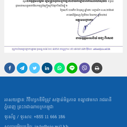
អាសយដ្ឋាន: វិថីហ្សកឌីមីត្រូវ សង្កាត់មិត្ដភាព ខណ្ឌ៧មករា រាជធានី
ភ្នំពេញ ព្រះរាជាណាចក្រកម្ពុជា
ទូរស័ព្ទ / ទូរសារ: +855 11 666 186
សារអេឡិចត្រូនិច:
info@cic.mil.kh