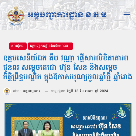
សារជូនពរ
អគ្គបញ្ជាការដ្ឋាននៃកងយោធពលខេមរភូមិន្ទ
ឧត្តមសេនីយ៍ឯក គឹម វណ្ណា ផ្ញើសារលិខិតគោរព
ជូនពរ សម្ដេចតេជោ ហ៊ុន សែន និងសម្ដេច
កិត្តិព្រឹទ្ធបណ្ឌិត ក្នុងឱកាសបុណ្យចូលឆ្នាំថ្មី ឆ្នាំរោង
ដោយ
អគ្គបញ្ជាការ
ចេញផ្សាយ
ថ្ងៃទី 13 ខែ មេសា ឆ្នាំ 2024