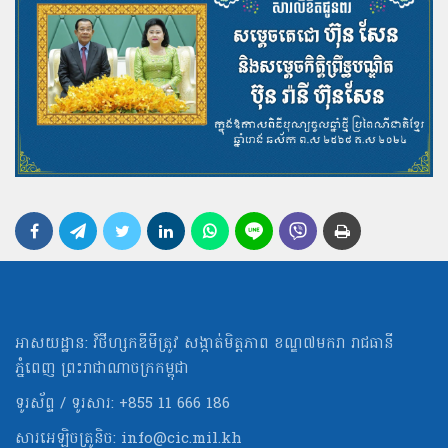
អាសយដ្ឋាន: វិថីហ្សកឌីមីត្រូវ សង្កាត់មិត្ដភាព ខណ្ឌ៧មករា រាជធានី
ភ្នំពេញ ព្រះរាជាណាចក្រកម្ពុជា
ទូរស័ព្ទ / ទូរសារ: +855 11 666 186
សារអេឡិចត្រូនិច:
info@cic.mil.kh