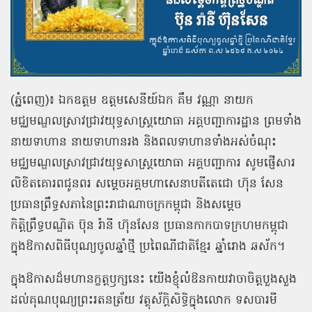
(
ភ្នំពេញ
)
៖ ឯកឧត្ដម ឧត្តមសេនីយ៍ឯក គឹម វណ្ណា នាយក
មជ្ឈមណ្ឌលស្រាវជ្រាវយុទ្ធសាស្ត្រយោធា អគ្គបញ្ជាការដ្ឋាន ព្រមទាំង
នាយទាហាន នាយទាហានរង និងពលទាហានទាំងអស់ចំណុះ
មជ្ឈមណ្ឌលស្រាវជ្រាវយុទ្ធសាស្ត្រយោធា អគ្គបញ្ជាការ សូមផ្ញើសារ
លិខិតគោរពជូនពរ សម្ដេចអគ្គមហាសេនាបតីតេជោ ហ៊ុន សែន
ប្រធានព្រឹទ្ធសភានៃព្រះរាជាណាចក្រកម្ពុជា និងសម្ដេច
កិត្តិព្រឹទ្ធបណ្ឌិត ប៊ុន រ៉ានី ហ៊ុនសែន ប្រធានកាកបាទក្រហមកម្ពុជា
ក្នុងឱកាសពិធីបុណ្យចូលឆ្នាំថ្មី ប្រពៃណីជាតិខ្មែរ ឆ្នាំរោង ឆស័ក។
ក្នុងឱកាសដ៏មហានក្ខត្តឫក្សនេះ យើងខ្ញុំលំឱនកាយវាចាចិត្តបួងសួង
ដល់គុណបុណ្យព្រះរតនត្រ័យ វត្ថុស័ក្ដិសិទ្ធិក្នុងលោក ទសបារមី