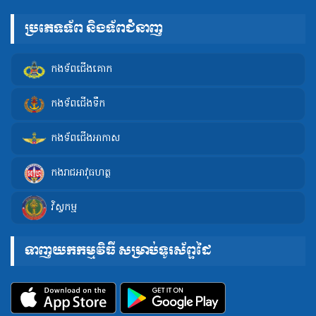
ប្រភេទទ័ព និងទ័ពជំនាញ
កងទ័ពជើងគោក
កងទ័ពជើងទឹក
កងទ័ពជើងអាកាស
កងរាជអាវុធហត្ថ
វិស្វកម្ម
ទាញយកកម្មវិធី សម្រាប់ទូរស័ព្ទដៃ