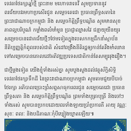
ទេវតាថែរក្សាឆ្នាំថ្មី ព្រះនាម មហោទរាទេវី សូមប្រទាននូវ
ពរជ័យបវរមហាប្រសើរជូន សម្ដេចតេជោ ប្រធានព្រឹទ្ធសភានៃ
ព្រះរាជាណាចក្រកម្ពុជា និង សម្ដេចកិត្តិព្រឹទ្ធបណ្ឌិត សូមមានសុខ
ភាពល្អបរិបូណ៌ កម្លាំងពលំមាំមួន ប្រាជ្ញាឈ្លាសវៃ ជន្មាយុយឺនយូរ
សម្រេចបានជោគជ័យថ្មីៗថែមទៀតក្នុងបេសកកម្មដឹកនាំស្ថាប័ន
នីតិប្បញ្ញត្តិកំពូលរបស់ជាតិ សំដៅពង្រឹងនីតិរដ្ឋឲ្យកាន់តែរឹងមាំឈាន
ទៅសម្រេចបានគោលដៅអភិវឌ្ឍប្រទេសជាតិកាន់តែសម្បូររុងរឿង។
ជាថ្មីម្ដងទៀត យើងខ្ញុំទាំងអស់គ្នា សូមបួងសួងដល់វត្ថុស័ក្តិសិទ្ធិ
ទេវតាថែរក្សាទឹកដី នៃព្រះរាជាណាចក្រកម្ពុជា សូមតាមជួយបីបាច់
ថែរក្សា អភិបាលប្រោះព្រំសព្ទសាធុការពរជូន សម្ដេចតេជោ ប្រធាន
ព្រឹទ្ធសភា និង សម្ដេចកិត្តិព្រឹទ្ធបណ្ឌិត ព្រមទាំងបុត្រាបុត្រី និងចៅៗ
ទាំងអស់ សូមបានប្រកបដោយពរទាំងឡាយប្រាំប្រការគឺ អាយុ វណ្ណៈ
សុខៈ ពលៈ និងបដិភាណៈកុំបីឃ្លៀងឃ្លាតឡើយ៕