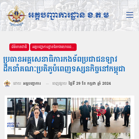
ព័ត៌មានជាតិ
អគ្គបញ្ជាការដ្ឋាននៃកងយោធពលខេមរភូមិន្ទ
ប្រធានអគ្គសេនាធិការកងទ័ពប្រជាជនឡាវ
ដឹកនាំគណៈប្រតិភូបំពេញទស្សនកិច្ចនៅកម្ពុជា
ដោយ
អគ្គបញ្ជាការ
ចេញផ្សាយ
ថ្ងៃទី 29 ខែ កក្កដា ឆ្នាំ 2024