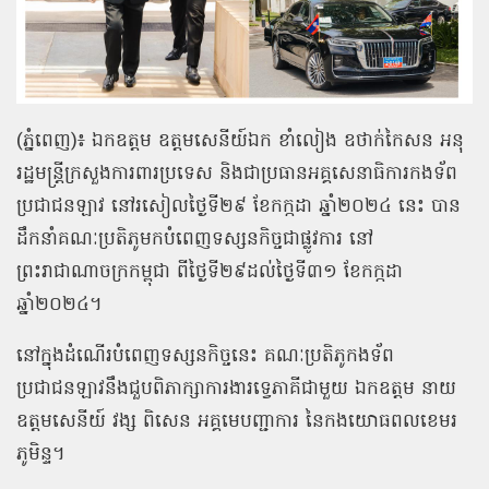
(ភ្នំពេញ)៖ ឯកឧត្តម ឧត្តមសេនីយ៍ឯក ខាំលៀង ឧថាក់កៃសន អនុ
រដ្ឋមន្ត្រីក្រសួងការពារប្រទេស និងជាប្រធានអគ្គសេនាធិការកងទ័ព
ប្រជាជនឡាវ នៅរសៀលថ្ងៃទី២៩ ខែកក្កដា ឆ្នាំ២០២៤ នេះ បាន
ដឹកនាំគណៈប្រតិភូមកបំពេញទស្សនកិច្ចជាផ្លូវការ នៅ
ព្រះរាជាណាចក្រកម្ពុជា ពីថ្ងៃទី២៩ដល់ថ្ងៃទី៣១ ខែកក្កដា
ឆ្នាំ២០២៤។
នៅក្នុងដំណើរបំពេញទស្សនកិច្ចនេះ គណៈប្រតិភូកងទ័ព
ប្រជាជនឡាវនឹងជួបពិភាក្សាការងារទ្វេភាគីជាមួយ ឯកឧត្តម នាយ
ឧត្តមសេនីយ៍ វង្ស ពិសេន អគ្គមេបញ្ជាការ នៃកងយោធពលខេមរ
ភូមិន្ទ។