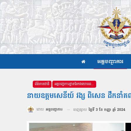
អគ្គបញ្ជាការ
ព័ត៌មានជាតិ
អគ្គបញ្ជាការដ្ឋាននៃកងយោធពលខេមរភូមិន្ទ
នាយឧត្តមសេនីយ៍ វង្ស ពិសេន ដឹកនាំគណៈ
ដោយ
អគ្គបញ្ជាការ
ចេញផ្សាយ
ថ្ងៃទី 3 ខែ កញ្ញា ឆ្នាំ 2024