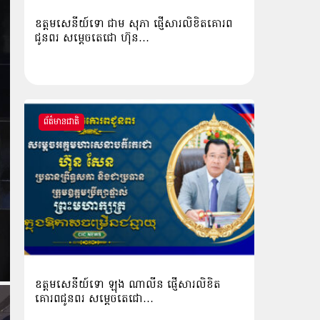
ឧត្តមសេនីយ៍ទោ ជាម សុភា ផ្ញើសារលិខិតគោរព
ជូនពរ សម្ដេចតេជោ ហ៊ុន…
ព័ត៌មានជាតិ
ឧត្ដមសេនីយ៍ទោ ឡុង ណាលីន ផ្ញើសារលិខិត
គោរពជូនពរ សម្ដេចតេជោ…