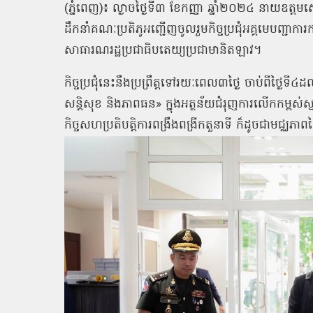
(ភ្នំពេញ)៖ ល្ងាចថ្ងៃទី៣ ខែកញ្ញា ឆ្នាំ២០២៤ នាយឧត្
ដឹកនាំគណៈប្រតិភូអញ្ជើញចូលរួមកិច្ចប្រជុំអគ្គមេបញ្
សាធារណរដ្ឋប្រជាធិបតេយ្យប្រជាមានិតឡាវ។
កិច្ចប្រជុំនេះនឹងប្រព្រឹត្តទៅរយៈពេល៣ថ្ងៃ ចាប់ពីថ្ងៃទី
សន្តិសុខ និងភាពធន» ក្នុងអត្ថន័យជំរុញការលើកកម្ពស់ស្
កិច្ចសហប្រតិបត្តិការពង្រឹងពង្រីកតួនាទី ក៏ដូចជាមជ