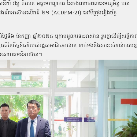
តមសេនីយ៍ វង្ស ពិសេន អគ្គមេបញ្ជាការ នៃកងយោធពលខេមរភូមិន្ទ បាន
ជាការកងទ័ពអាស៊ានលើកទី ២១ (ACDFM-21) នៅទីក្រុងវៀងច័ន្ទ
៤ដល់ថ្ងៃទី៦ ខែកញ្ញា ឆ្នាំ២០២៤ ក្រោមមូលបទ«អាស៊ាន រួមគ្នាដើម្បីសន្តិភា
មារតីនៃកិច្ចខិតខំរបស់រដ្ឋសមាជិកអាស៊ាន ទាក់ទងនឹងសារៈសំខាន់ការបន្ត
្ឈភាពនៃសហគមន៍អាស៊ាន៕