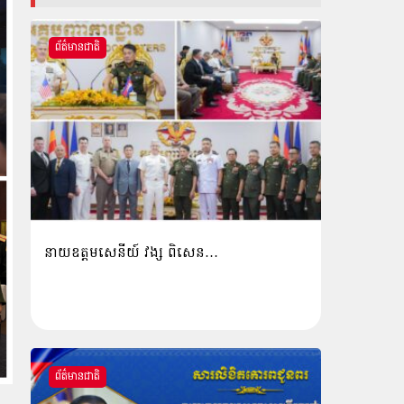
ព័ត៌មានជាតិ
នាយឧត្តមសេនីយ៍ វង្ស ពិសេន…
ព័ត៌មានជាតិ