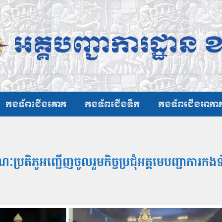
កងទ័ពជើងគោក
កងទ័ពជើងទឹក
កងទ័ពជើងអាកា
ប្រតិភូអញ្ជើញចូលរួមកិច្ចប្រជុំអគ្គមេបញ្ជាការក