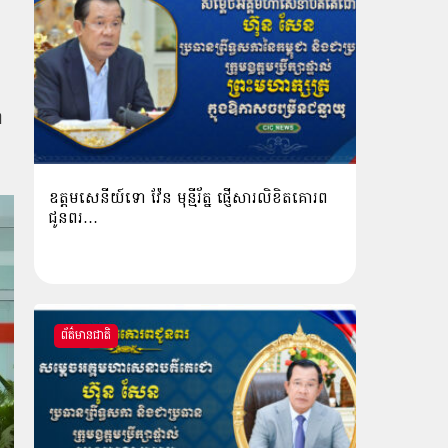
ព
ឧត្តមសេនីយ៍ទោ វ៉ែន មុន្មីរ័ត្ន ផ្ញើសារលិខិតគោរព
ជូនពរ…
ព័ត៌មានជាតិ