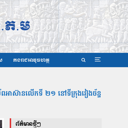
ស
កងរាជអាវុធហត្ថ
ងទ័ពអាស៊ានលើកទី ២១ នៅទីក្រុងវៀងច័ន្ទ
ព័ត៌មានថ្មីៗ