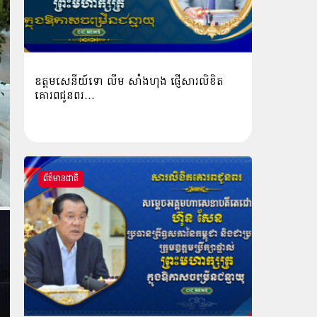
ឧត្តមសេនីយ៍ទោ លីម​ សាំង​ហុង​ ផ្ញើសារលិខិត
គោរពជូនពរ…
ព័ត៌មានជាតិ