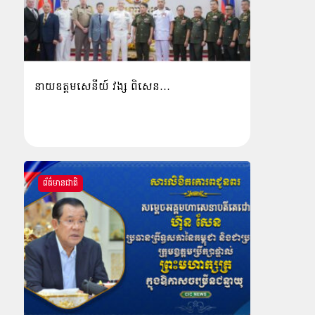
នាយឧត្តមសេនីយ៍ វង្ស ពិសេន…
ព័ត៌មានជាតិ