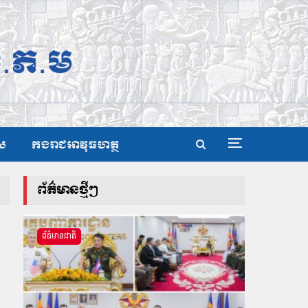
ស
កងរាជអាវុធហត្ថ
ព័ត៌មានថ្មីៗ
ព័ត៌មានជាតិ