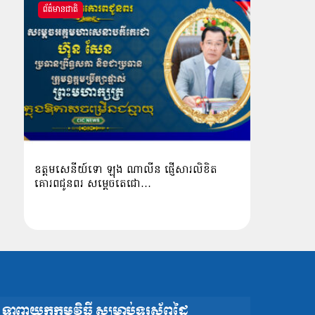
ព័ត៌មានជាតិ
ឧត្ដមសេនីយ៍ទោ ឡុង ណាលីន ផ្ញើសារលិខិត
គោរពជូនពរ សម្ដេចតេជោ…
ទាញយកកម្មវិធី សម្រាប់ទូរស័ព្ទដៃ