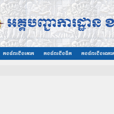
កងទ័ពជើងគោក
កងទ័ពជើងទឹក
កងទ័ពជើងអាកា