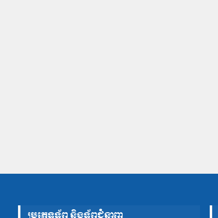
ប្រភេទទ័ព និងទ័ពជំនាញ