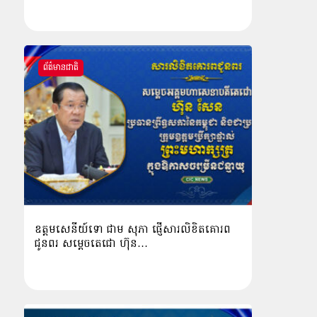
ព័ត៌មានជាតិ
ឧត្តមសេនីយ៍ទោ ជាម សុភា ផ្ញើសារលិខិតគោរព
ជូនពរ សម្ដេចតេជោ ហ៊ុន…