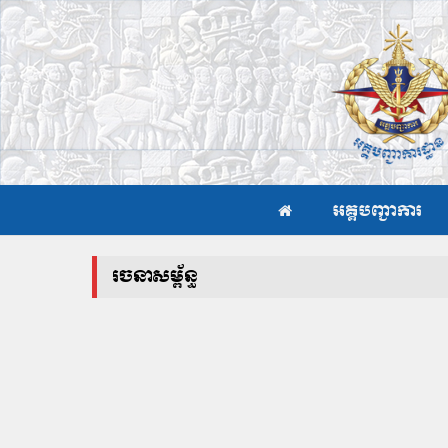
អគ្គបញ្ជាការ
រចនាសម្ព័ន្ធ