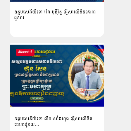
ឧត្តមសេនីយ៍ទោ វ៉ែន មុន្មីរ័ត្ន ផ្ញើសារលិខិតគោរព
ជូនពរ…
ព័ត៌មានជាតិ
ឧត្តមសេនីយ៍ទោ លីម​ សាំង​ហុង​ ផ្ញើសារលិខិត
គោរពជូនពរ…