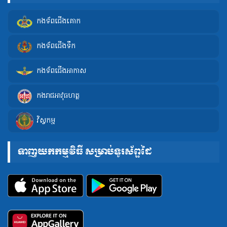
កងទ័ពជើងគោក
កងទ័ពជើងទឹក
កងទ័ពជើងអាកាស
កងរាជអាវុធហត្ថ
វិស្វកម្ម
ទាញយកកម្មវិធី សម្រាប់ទូរស័ព្ទដៃ