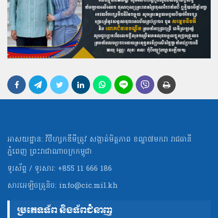
អាសយដ្ឋាន: វិថីហ្សកឌីមីត្រូវ សង្កាត់មិត្ដភាព ខណ្ឌ៧មករា រាជធានី
ភ្នំពេញ ព្រះរាជាណាចក្រកម្ពុជា
ទូរស័ព្ទ / ទូរសារ: +855 11 666 186
សារអេឡិចត្រូនិច:
info@cic.mil.kh
ប្រភេទទ័ព និងទ័ពជំនាញ