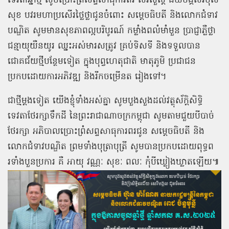
ទេវតាឆ្នាំថ្មី សូមប្រោះព្រំសព្ទសាធុការពរ សិរីសួស្ដី ជ័យមង្គលវិបុល
សុខ បវរមហាប្រសើរថ្លៃថ្លាជូនចំពោះ សម្ដេចធិបតី និងលោកជំទាវ
បណ្ឌិត សូមមានសុខភាពល្អបរិបូរណ៍ កម្លាំងពលំមាំមួន ប្រាជ្ញាភ្លឺថ្លា
ជន្មាយុយឺនយូរ ឈ្នះអស់មារសត្រូវ គ្រប់ទិសទី និងទទួលបាន
ជោគជ័យថ្មីបន្ថែមទៀត ក្នុងបុព្វហេតុជាតិ មាតុភូមិ ប្រជាជន
ប្រកបដោយការអភិវឌ្ឍ និងរីកចម្រើនត រៀងទៅ។
ជាថ្មីម្ដងទៀត យើងខ្ញុំទាំងអស់គ្នា សូមបួងសួងដល់វត្ថុស័ក្តិសិទ្ធិ
ទេវតាថែរក្សាទឹកដី នៃព្រះរាជាណាចក្រកម្ពុជា សូមតាមជួយបីបាច់
ថែរក្សា អភិបាលប្រោះព្រំសព្ទសាធុការពរជូន សម្ដេចធិបតី និង
លោកជំទាវបណ្ឌិត ព្រមទាំងបុត្រាបុត្រី សូមបានប្រកបដោយពុទ្ធព
រទាំងបួនប្រការ គឺ អាយុ វណ្ណៈ សុខៈ ពលៈ កុំបីឃ្លៀងឃ្លាតឡើយ៕