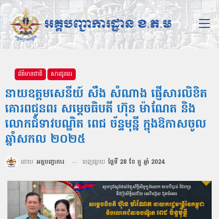
ព័ត៌មានជាតិ
សារជូនពរ
នាយឧត្តមសេនីយ៍ សឹង សំណាង ផ្ញើសារលិខិត
គោរពជូនពរ សម្ដេចធិបតី ហ៊ុន ម៉ាណែត និង
លោកជំទាវបណ្ឌិត ពេជ ច័ន្ទមុន្នី ក្នុងឱកាសចូល
ឆ្នាំសកល ២០២៥
ដោយ
អគ្គបញ្ជាការ
ចេញផ្សាយ
ថ្ងៃទី 28 ខែ ធ្នូ ឆ្នាំ 2024