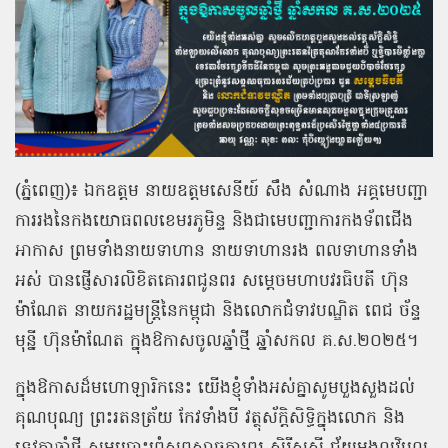
(ភ្នំពេញ)៖ ឯកឧត្ដម នាយឧត្តមសេនីយ៍ សឹង សំណាង អគ្គមេបញ្ជា
ការរងនៃកងយោធពលខេមរភូមិន្ទ និងជាមេបញ្ជាការកងទ័ពជើង
អាកាស ព្រមទាំងនាយទាហាន នាយទាហានរង ពលទាហានទាំង
អស់ បានផ្ញើសារលិខិតគោរពជូនពរ សម្តេចមហាបវរធិបតី ហ៊ុន
ម៉ាណែត នាយករដ្ឋមន្រ្តីនៃកម្ពុជា និងលោកជំទាវបណ្ឌិត ពេជ ច័ន្ទ
មុន្នី ហ៊ុនម៉ាណែត ក្នុងឱកាសចូលឆ្នាំថ្មី ឆ្នាំសកល គ.ស.២០២៥។
ក្នុងឱកាសដ៏មហោឡារិកនេះ យើងខ្ញុំទាំងអស់គ្នាសូមបួងសួងដល់
គុណបុណ្យ ព្រះរតនត្រ័យ កែវទាំងបី វត្ថុស័ក្ដិសិទ្ធិក្នុងលោក និង