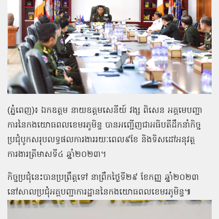
(ភ្នំពេញ)៖ ឯកឧត្ដម នាយឧត្តមសេនីយ៍ វង្ស ពិសេន អគ្គមេបញ្ជា
ការនៃកងយោធពលខេមរភូមិន្ទ បានអញ្ជើញជាអធិបតីដឹកនាំកិច្ច
ប្រជុំបូកសរុបលទ្ធផលការងាររយៈពេល៩ខែ និងទិសដៅអនុវត្ត
ការងារត្រីមាសទី៤ ឆ្នាំ២០២៣។
កិច្ចប្រជុំនេះបានប្រព្រឹត្តទៅ នាព្រឹកថ្ងៃទី២៩ ខែកញ្ញ ឆ្នាំ២០២៣
នៅសាលប្រជុំអគ្គបញ្ជាការដ្ឋាននៃកងយោធពលខេមរភូមិន្ទ៕