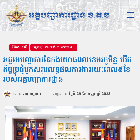
ព័ត៌មានជាតិ
អគ្គបញ្ជាការដ្ឋាននៃកងយោធពលខេមរភូមិន្ទ
អគ្គមេបញ្ជាការនៃកងយោធពលខេមរភូមិន្ទ បើក
កិច្ចប្រជុំបូកសរុបលទ្ធផលការងាររយៈពេល៩ខែ
របស់អគ្គបញ្ជាការដ្ឋាន
ដោយ
អគ្គបញ្ជាការ
ចេញផ្សាយ
ថ្ងៃទី 29 ខែ កញ្ញា ឆ្នាំ 2023