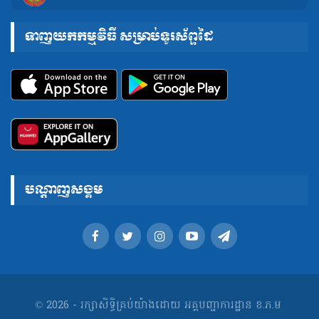
ទាញយកកម្មវិធី សម្រាប់ទូរស័ព្ទដៃ
បណ្តាញសង្គម
© 2026 - រក្សាសិទ្ធិគ្រប់យ៉ាងដោយ អគ្គបញ្ជាការដ្ឋាន ខ.ភ.ម