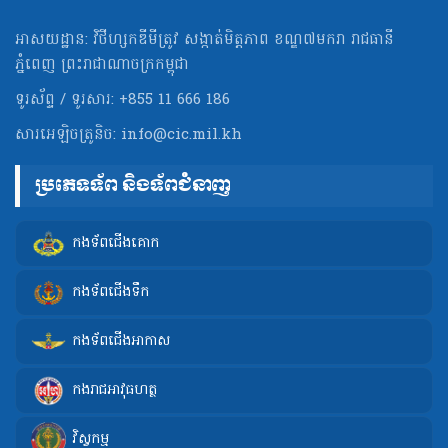
អាសយដ្ឋាន: វិថីហ្សកឌីមីត្រូវ សង្កាត់មិត្ដភាព ខណ្ឌ៧មករា រាជធានី
ភ្នំពេញ ព្រះរាជាណាចក្រកម្ពុជា
ទូរស័ព្ទ / ទូរសារ: +855 11 666 186
សារអេឡិចត្រូនិច:
info@cic.mil.kh
ប្រភេទទ័ព និងទ័ពជំនាញ
កងទ័ពជើងគោក
កងទ័ពជើងទឹក
កងទ័ពជើងអាកាស
កងរាជអាវុធហត្ថ
វិស្វកម្ម