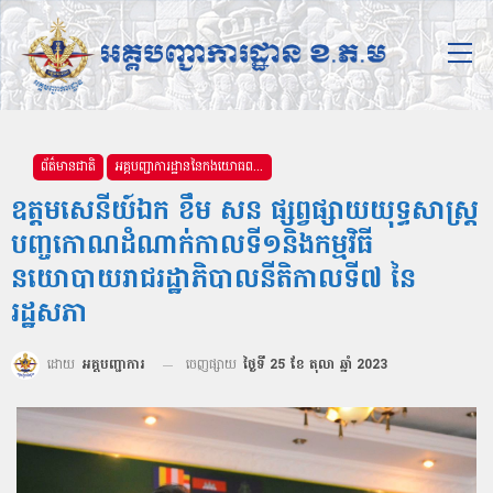
ព័ត៌មានជាតិ
អគ្គបញ្ជាការដ្ឋាននៃកងយោធពលខេមរភូមិន្ទ
ឧត្ដមសេនីយ៍ឯក ខឹម សន ផ្សព្វផ្សាយយុទ្ធសាស្ត្រ
បញ្ចកោណដំណាក់កាលទី១និងកម្មវិធី
នយោបាយរាជរដ្ឋាភិបាលនីតិកាលទី៧ នៃ
រដ្ឋសភា
ដោយ
អគ្គបញ្ជាការ
ចេញផ្សាយ
ថ្ងៃទី 25 ខែ តុលា ឆ្នាំ 2023