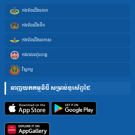
កងទ័ពជើងគោក
កងទ័ពជើងទឹក
កងទ័ពជើងអាកាស
កងរាជអាវុធហត្ថ
វិស្វកម្ម
ទាញយកកម្មវិធី សម្រាប់ទូរស័ព្ទដៃ