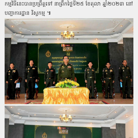
កម្មវិធីនេះបានប្រព្រឹត្តទៅ នាព្រឹកថ្ងៃទី២៥ ខែតុលា ឆ្នាំ២០២៣​ នៅ
បញ្ជាការដ្ឋាន វិស្វកម្ម ៕