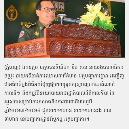
(ភ្នំពេញ) ឯកឧត្ដម ឧត្ដមសេនីយ៍ឯក ខឹម សន នាយរងសេនាធិការ
ចម្រុះ នាយកទីចាត់ការឃោសនាព័ត៌មាន អគ្គបញ្ជាការដ្ឋាន អញ្ជើញ
ជាអធិបតីក្នុងពិធីអប់រំផ្សព្វផ្សាយយុទ្ធសាស្ត្របញ្ចកោណដំណាក់
កាលទី១ និងកម្មវិធីនយោបាយរាជរដ្ឋាភិបាលនីតិកាលទី៧ នៃ
រដ្ឋសភាសម្រាប់ការកសាងនិងការពារជាតិមាតុភូមិ
ឆ្នាំ២០២៣-២០២៨ ជូននាយទាហាន នាយទាហានរង ពល
ទាហាន នៅបញ្ជាការដ្ឋានវិស្វកម្ម អគ្គបញ្ជាការ។