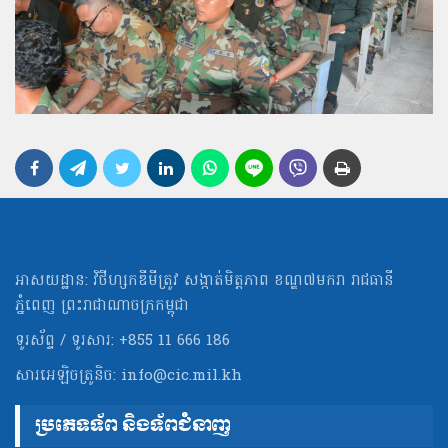
អាសយដ្ឋាន: វិថីហ្សកឌីមីត្រូវ សង្កាត់មិត្ដភាព ខណ្ឌ៧មករា រាជធានី
ភ្នំពេញ ព្រះរាជាណាចក្រកម្ពុជា
ទូរស័ព្ទ / ទូរសារ: +855 11 666 186
សារអេឡិចត្រូនិច:
info@cic.mil.kh
ប្រភេទទ័ព និងទ័ពជំនាញ