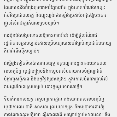
ដែលបាននិងកំពុងព្យាយាមបំភ្លៃការពិត ក្នុងគោលបំណងបញ្ឆេះ
កំហឹងប្រជាពលរដ្ឋ និងញុះញង់កងកម្លាំងប្រដាប់អាវុធឱ្យបះបោរ
ផ្ដួលរំលំរាជរដ្ឋាភិបាលស្របច្បាប់។
ការប៉ុនប៉ងបង្កចលាចលឱ្យមានភាពវឹកវរ ដើម្បីផ្ដួលរំលំរាជ
រដ្ឋាភិបាលស្របច្បាប់ដោយប្រើមធ្យោបាយហិង្សាមិនប្រជាធិបតេយ្យ
គឺជាអំពើល្មើសច្បាប់។
ជាថ្មីម្ដងទៀតទីចាត់ការកលយុទ្ធ អគ្គបញ្ជាការដ្ឋានកងយោធពល
ខេមរភូមិន្ទ ប្ដេជ្ញាបង្រ្កាបនិងកម្ទេចរាល់ឧបាយកលបំផ្លាញជាតិ
បំផ្លាញសន្តិភាព និងបង្កវិទ្ធង្សនាផ្សេងៗ ក្នុងគោលបំណងផ្ដួលរំលំ
រាជរដ្ឋាភិបាលស្របច្បាប់ ទោះក្នុងរូបភាពណាក្ដី។
ទីចាត់ការកលយុទ្ធ អគ្គបញ្ជាការដ្ឋាន កងយោធពលខេមរភូមិន្ទ
ប្ដេជ្ញាការពារ ជាតិ សាសនា ព្រះមហាក្សត្រ និងប្ដេជ្ញាការពារឱ្យ
ខាងតែបាននូវសន្តិភាព ស្ថិរភាពជាតិ សណ្ដាប់ធ្នាប់សាធារណៈ និង