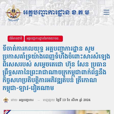
ព័ត៌មានជាតិ
អគ្គបញ្ជាការដ្ឋាននៃកងយោធពលខេមរភូមិន្ទ
ទីចាត់ការកលយុទ្ធ អគ្គបញ្ជាការដ្ឋាន សូម
ប្រកាសគាំទ្រយ៉ាងពេញទំហឹងចំពោះសារសំឡេង
ពិសេសរបស់ សម្តេចតេជោ ហ៊ុន សែន ប្រធាន
ព្រឹទ្ធសភានៃព្រះរាជាណាចក្រកម្ពុជាពាក់ព័ន្ធនឹង
កិច្ចសហប្រតិបត្តិការអភិវឌ្ឍតំបន់ ត្រីកោណ
កម្ពុជា-ឡាវ-វៀតណាម
ដោយ
អគ្គបញ្ជាការ
ចេញផ្សាយ
ថ្ងៃទី 13 ខែ សីហា ឆ្នាំ 2024