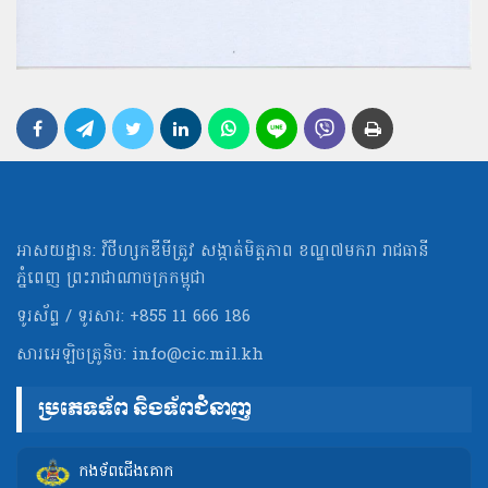
អាសយដ្ឋាន: វិថីហ្សកឌីមីត្រូវ សង្កាត់មិត្ដភាព ខណ្ឌ៧មករា រាជធានី
ភ្នំពេញ ព្រះរាជាណាចក្រកម្ពុជា
ទូរស័ព្ទ / ទូរសារ: +855 11 666 186
សារអេឡិចត្រូនិច:
info@cic.mil.kh
ប្រភេទទ័ព និងទ័ពជំនាញ
កងទ័ពជើងគោក