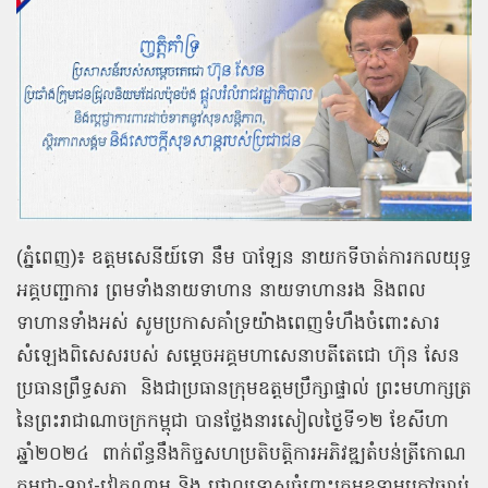
(ភ្នំពេញ)៖ ឧត្តមសេនីយ៍ទោ នឹម បាឡែន នាយកទីចាត់ការកលយុទ្ធ
អគ្គបញ្ជាការ ព្រមទាំងនាយទាហាន នាយទាហានរង និងពល
ទាហានទាំងអស់ សូមប្រកាសគាំទ្រយ៉ាងពេញទំហឹងចំពោះសារ
សំឡេងពិសេសរបស់ សម្តេចអគ្គមហាសេនាបតីតេជោ ហ៊ុន សែន
ប្រធានព្រឹទ្ធសភា
និងជាប្រធានក្រុមឧត្តមប្រឹក្សាផ្ទាល់ ព្រះមហាក្សត្រ
នៃព្រះរាជាណាចក្រកម្ពុជា បានថ្លែងនារសៀលថ្ងៃទី១២ ខែសីហា
ឆ្នាំ២០២៤
ពាក់ព័ន្ធនឹងកិច្ចសហប្រតិបត្តិការអភិវឌ្ឍតំបន់ត្រីកោណ
កម្ពុជា-ឡាវ-វៀតណាម និង ថ្កោលទោសចំពោះក្រុមឧទ្ទាមក្រៅច្បាប់