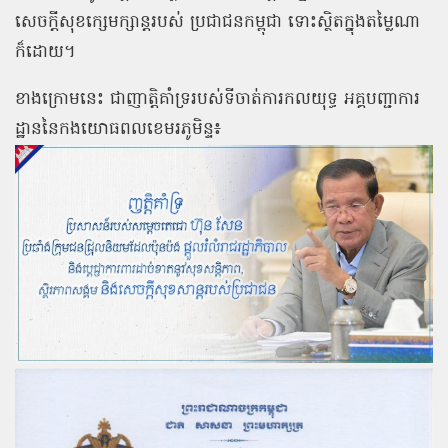
សេចក្ដីសុខក្សេមក្សាន្តរបស់ ប្រជាជនកម្ពុជា ទោះស្ថិតក្នុងតម្លៃណា
ក៏ដោយ។
ខាងក្រោមនេះ ជាញាត្តិគាំទ្ររបស់ទីចាត់ការកលយុទ្ធ អគ្គបញ្ជាការ
ដ្ឋាននៃកងយោធពលខេមរភូមិន្ទ៖