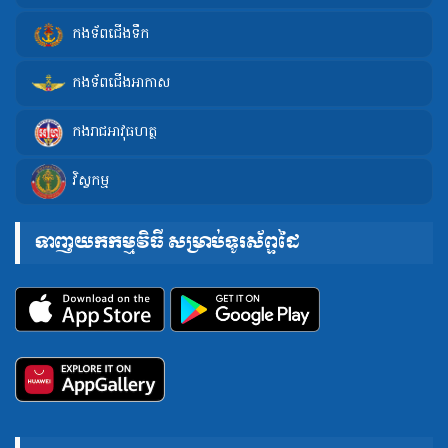
កងទ័ពជើងទឹក
កងទ័ពជើងអាកាស
កងរាជអាវុធហត្ថ
វិស្វកម្ម
ទាញយកកម្មវិធី សម្រាប់ទូរស័ព្ទដៃ