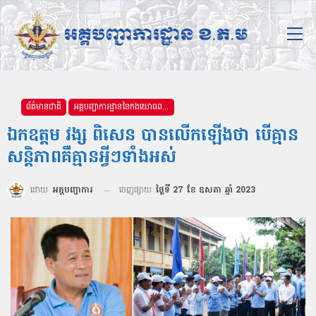
ព័ត៌មានជាតិ
អគ្គបញ្ជាការដ្ឋាននៃកងយោធពលខេមរភូមិន្ទ
ឯកឧត្តម វង្ស ពិសេន បានលើកឡើងថា បើគ្មាន
សន្តិភាពគឺគ្មានអ្វីៗទាំងអស់
ដោយ
អគ្គបញ្ជាការ
ចេញផ្សាយ
ថ្ងៃទី 27 ខែ ឧសភា ឆ្នាំ 2023