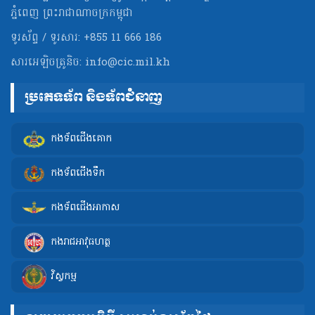
ភ្នំពេញ ព្រះរាជាណាចក្រកម្ពុជា
ទូរស័ព្ទ / ទូរសារ: +855 11 666 186
សារអេឡិចត្រូនិច:
info@cic.mil.kh
ប្រភេទទ័ព និងទ័ពជំនាញ
កងទ័ពជើងគោក
កងទ័ពជើងទឹក
កងទ័ពជើងអាកាស
កងរាជអាវុធហត្ថ
វិស្វកម្ម