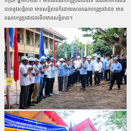
កក្កដា ឆ្នាំ២០២៣។ មានតែគណបក្សប្រជាជនទេ ដែលអាចការពារ
បាននូវសន្តិភាព មានសន្តិភាពក៏ដោយសារគណបក្សប្រជាជន មាន
គណបក្សប្រជាជនទើបមានសន្តិភាព។