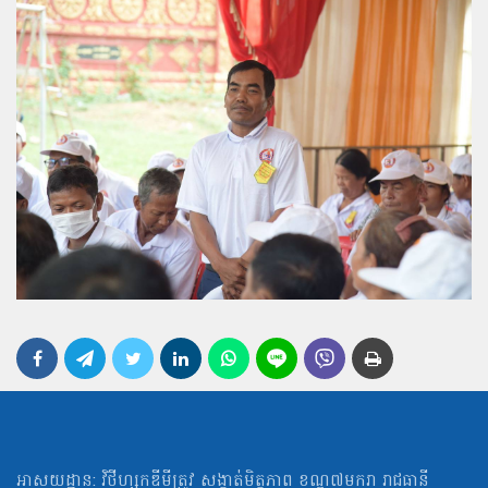
អាសយដ្ឋាន: វិថីហ្សកឌីមីត្រូវ សង្កាត់មិត្ដភាព ខណ្ឌ៧មករា រាជធានី