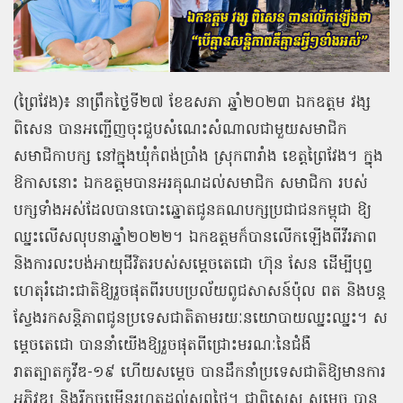
(ព្រៃវែង)៖ នាព្រឹកថ្ងៃទី២៧ ខែឧសភា ឆ្នាំ២០២៣ ឯកឧត្តម វង្ស
ពិសេន បានអញ្ជើញចុះជួបសំណេះសំណាលជាមួយសមាជិក
សមាជិកាបក្ស នៅក្នុងឃុំកំពង់ប្រាំង ស្រុកពារាំង ខេត្តព្រៃវែង។ ក្នុង
ឱកាសនោះ ឯកឧត្តមបានអរគុណដល់សមាជិក សមាជិកា របស់
បក្សទាំងអស់ដែលបានបោះឆ្នោតជូនគណបក្សប្រជាជនកម្ពុជា ឱ្យ
ឈ្នះលើសលុបនាឆ្នាំ២០២២។ ឯកឧត្តមក៏បានលើកឡើងពីវីរភាព
និងការលះបង់អាយុជីវិតរបស់សម្តេចតេជោ ហ៊ុន សែន ដើម្បីបុព្វ
ហេតុរំដោះជាតិឱ្យរួចផុតពីរបបប្រល័យពូជសាសន៍ប៉ុល ពត និងបន្ត
ស្វែងរកសន្តិភាពជូនប្រទេសជាតិតាមរយៈនយោបាយឈ្នះឈ្នះ។ ស
ម្តេចតេជោ បាននាំយើងឱ្យរួចផុតពីជ្រោះមរណៈនៃជំងឺ
រាតត្បាតកូវីឌ-១៩ ហើយសម្តេច បានដឹកនាំប្រទេសជាតិឱ្យមានការ
អភិវឌ្ឍ និងរីកចម្រើនរហូតដល់សព្វថ្ងៃ។ ជាពិសេស សម្តេច បាន