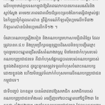
លើកមុខមាត់ប្រទេសកម្ពុជាឱ្យពិភពលោកបានកោតសរសើរនិង
ស្ងប់ស្ងែង តាមរយៈភាពជោគជ័យដ៏ត្រចះត្រចង់នៃការធ្វើជាម្ចាស់ផ្ទះ
នៃកិច្ចប្រជុំកំពូលអាស៊ាន ព្រឹត្តិការណ៍កីឡាស៊ីហ្គេមលើកទី៣២
កីឡាអាស៊ានប៉ារ៉ាហ្គេមលើកទី១២ ។
ចំពោះគណបក្សភ្លើងទៀន និងគណបក្សមហាសាមគ្គីជាតិខ្មែរ ដែល
ត្រូវបានគ.ជ.ប និងក្រុមប្រឹក្សាធម្មនុញ្ញបដិសេដមិនចុះបញ្ជីឈ្មោះ
ចូលរួមបោះឆ្នោតជ្រើសរើសតំណាងរាស្ត្រ មិនមែនជាកំហុសរបស់
គណបក្សប្រជាជនទេ គឺជាកំហុសផ្នែករដ្ឋបាលរបស់គណបក្សរបស់
ខ្លួនឯងពិតប្រាកដ ដូច្នេះពួកគេត្រូវទទួលកំហុសចំពោះគណបក្ស
ដោយខ្លួនឯង ហើយមិនត្រូវទំលាក់កំហុសមកលើគណបក្សប្រជាជន
កម្ពុជាទេ។
ជាទីបញ្ចប់ ឯកឧត្តម បានអំពាវនាវឱ្យសមាជិក សមាជិការបស់
គណបក្សប្រជាជនទាំងអស់ អញ្ជើញទៅបោះឆ្នោតនៅថ្ងៃទី២៣ ខែ