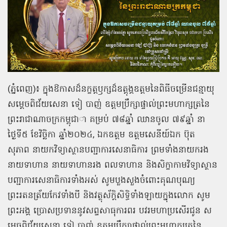
(
ភ្នំពេញ
)
៖ ក្នុងឱកាសដ៏នក្ខត្តឫក្សដ៏ឧត្ដុង្គឧត្ដមនៃពិធីចម្រើនជន្មាយុ
សម្តេចពិជ័យសេនា
ទៀ
បាញ់
ឧត្តមប្រឹក្សាផ្ទាល់ព្រះមហាក្សត្រនៃ
ព្រះរាជាណាចក្រកម្ពុជាា គម្រប់ ៧៨ឆ្នាំ ឈានចូល ៧៩ឆ្នាំ នា
ថ្ងៃទី៥ ខែវិច្ឆិកា ឆ្នាំ២០២៤
,
ឯកឧត្ដម ឧត្ដមសេនីយ៍ឯក ប៊ុត
សុភាព នាយកវិទ្យាស្ថានបញ្ជាការសេនាធិការ ព្រមទាំងនាយករង
នាយទាហាន នាយទាហានរង ពលទាហាន និងសិក្ខាកាមវិទ្យាស្ថាន
បញ្ជាការសេនាធិការទាំងអស់ សូមបួងសួងចំពោះគុណបុណ្យ
ព្រះរតនត្រ័យកែវទាំងបី និងវត្ថុស័ក្តិសិទ្ធិទាំងឡាយក្នុងលោក សូម
ព្រះអង្គ ប្រោសប្រទាននូវសព្ទសាធុការពរ
បវរមហាប្រសើរជូន
ស
ម្តេចពិជ័យសេនា
ទៀ
បាញ់
ឧត្តមប្រឹក្សាផ្ទាល់ព្រះមហាក្សត្រនៃ