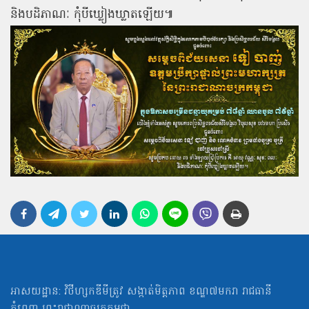
និងបដិភាណៈ
កុំបីឃ្លៀងឃ្លាតឡើយ៕
អាសយដ្ឋាន: វិថីហ្សកឌីមីត្រូវ សង្កាត់មិត្ដភាព ខណ្ឌ៧មករា រាជធានី