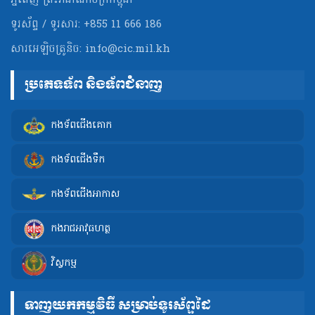
ភ្នំពេញ ព្រះរាជាណាចក្រកម្ពុជា
ទូរស័ព្ទ / ទូរសារ: +855 11 666 186
សារអេឡិចត្រូនិច:
info@cic.mil.kh
ប្រភេទទ័ព និងទ័ពជំនាញ
កងទ័ពជើងគោក
កងទ័ពជើងទឹក
កងទ័ពជើងអាកាស
កងរាជអាវុធហត្ថ
វិស្វកម្ម
ទាញយកកម្មវិធី សម្រាប់ទូរស័ព្ទដៃ