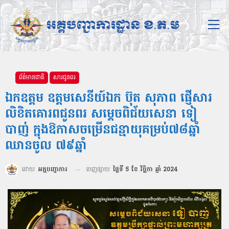
ព័ត៌មានជាតិ
សារជូនពរ
ឯកឧត្ដម ឧត្ដមសេនីយ៍ឯក ប៊ុត សុភាព ផ្ញើសារ
លិខិតគោរពជូនពរ សម្តេចពិជ័យសេនា ទៀ
បាញ់ ក្នុងឱកាសចម្រើនជន្មាយុគម្រប់៧៨ឆ្នាំ
ឈានចូល ៧៩ឆ្នាំ
ដោយ
អគ្គបញ្ជាការ
ចេញផ្សាយ
ថ្ងៃទី 5 ខែ វិច្ឆិកា ឆ្នាំ 2024