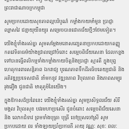
ព្រះរាជាណាចក្រកម្ពុជា
សូមប្រកបដោយសុខភាពល្អបរិបូណ៌
កម្លាំងកាយមាំមួន
ប្រាជ្ញា
ឈ្លាសវៃ
ជន្មាយុយឺនយូរ
សម្រេចបានជោគជ័យថ្មីៗថែមទៀត។
យើងខ្ញុំទាំងអស់គ្នា
សូមសម្តែងមនោសញ្ចេតនាប្រកបដោយកតញ្ញូ
កតវេទិតាធម៌យ៉ាងជ្រាលជ្រៅចំពោះ
សម្តេចពិជ័យសេនា
ដែលកន្លង
ទៅបានធ្វើពលិកម្មទាំងកម្លាំងកាយចិត្តនិងប្រាជ្ញា
ស្មារតី
ក្នុងបុព្វ
ហេតុការពារសន្តិភាព
ឯករាជ្យ
បូរណភាពទឹកដីអធិបតេយ្យជាតិ
និង
អភិវឌ្ឍប្រទេសជាតិ
នាំមកនូវ
វឌ្ឍនភាព
វិបុលភាព
និងភាពសម្បូរ
រុងរឿង
ជូនជាតិ
មាតុភូមិនៃយើង។
ក្នុងឱកាសដ៏ប្រពៃនេះ
យើងខ្ញុំទាំងអស់គ្នា
សូមប្រសិទ្ធពរជ័យ
សិរី
មង្គល
វិបុលសុខ
បវរមហាប្រសើរ
ជូនចំពោះ
សម្តេចពិជ័យសេនា
និង
លោកជំទាវ
ព្រមទាំងបុត្រា
បុត្រី
ចៅប្រុសចៅស្រី
សូម
ប្រកបដោយ
ពរ
ទាំងឡាយប្រាំប្រការគឺ
អាយុ
វណ្ណៈ
សុខៈ
ពលៈ