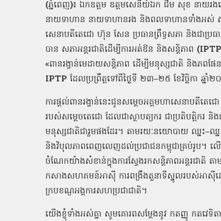
(
ភ្នំពេញ
)
៖
ឯកឧត្ដម ឧត្ដមសេនីយ៍ឯក
ជីម
សុខ
នាយរងសេ
នាយទាហាន
នាយទាហានរង
និងពលទាហានទាំងអស់
សេនាបតីតេជោ
ហ៊ុន
សែន
ប្រធានព្រឹទ្ធសភា
និងជាប្រធាន
បាន
សភាអន្តរជាតិដើម្បីការអត់ឱន
និងសន្តិភាព
(IPT
«
ពានរង្វាន់មេដាយសន្តិភាព
ដើម្បីមនុស្សជាតិ
និងភពផែន
IPTP
ដែលប្រព្រឹត្តទៅពីថ្ងៃទី
២៣
–
២៥
ខែវិច្ឆិកា
ឆ្នាំ
ការផ្តល់ពានរង្វាន់នេះជូនសម្តេចអគ្គមហាសេនាបតីតេជោ
របស់សម្តេចតេជោ
ដែលជាស្ថាបត្យករ
ជាប្រតិបត្តិករ
និង
មនុស្សជាតិជារួមផងដែរ។
តាមរយៈនយោបាយ
ឈ្នះ
–
ឈ្ន
និងវិបុលភាពពេញលេញដល់ប្រជាជនកម្ពុជាគ្រប់រូប។
លើ
ចំណែកយ៉ាងសំខាន់ក្នុងការស្វែងរកសន្តិភាពអន្តរជាតិ
តាម
កសាងសហគមន៍អាស៊ី
ការពង្រឹងតួនាទីស្នូលរបស់អាស៊
ក្របខណ្ឌអង្គការសហប្រជាជាតិ។
យើងខ្ញុំទាំងអស់គ្នា
សូមគោរពសម្តែងនូវ
កតញ្ញូ
កតវេទិតា