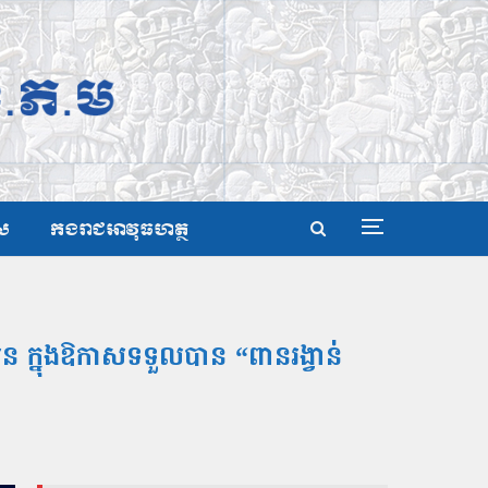
ស
កងរាជអាវុធហត្ថ
 ក្នុងឱកាសទទួលបាន “ពានរង្វាន់