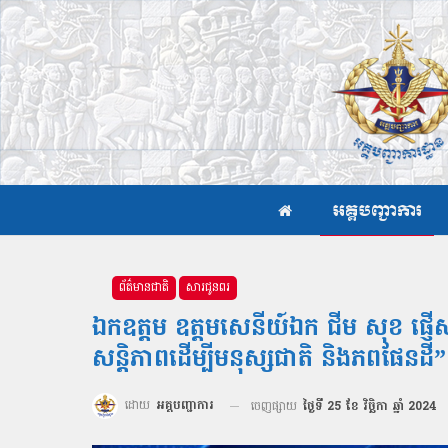
អគ្គបញ្ជាការ
ព័ត៌មានជាតិ
សារជូនពរ
ឯកឧត្ដម ឧត្ដមសេនីយ៍ឯក ជីម សុខ ផ្
សន្តិភាពដើម្បីមនុស្សជាតិ និងភពផែនដី
ដោយ
អគ្គបញ្ជាការ
ចេញផ្សាយ
ថ្ងៃទី 25 ខែ វិច្ឆិកា ឆ្នាំ 2024