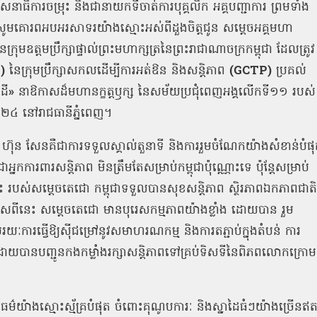
នាធិការចម្រុះ
និងជានាយកទីចាត់ការបុគ្គលិក
អគ្គបញ្ជាការ
ព្រមទាំង
សូមគោរពអបអរសាទរយ៉ាងស្មោះអស់ពីដួងចិត្តជូន
សម្តេចអគ្គមហា
ក្រុមឧត្តមប្រឹក្សាផ្ទាល់ព្រះមហាក្សត្រនៃព្រះរាជាណាចក្រកម្ពុជា
ដែលត្រូវ
P)
នៃក្រុមប្រឹក្សាសកលដើម្បីការអត់ឱន
និងសន្តិភាព
(GCTP)
ប្រគល់
ដី
»
នាឱកាសដ៏មហានក្ខត្តឫក្ស
នៃសម័យប្រជុំពេញអង្គលើកទី១១
របស់
២០២៤
នៅរាជធានីភ្នំពេញ។
ហ៊ុន
សែនគឺជាការទទួលស្គាល់តួនាទី
និងការរួមចំណែកយ៉ាងសំខាន់បំផ
ជាអ្នកការពារសន្តិភាព
មិនត្រឹមតែសម្រាប់កម្ពុជាប៉ុណ្ណោះទេ
ប៉ុន្តែសម្រាប់
ះ
របស់សម្តេចតេជោ
កម្ពុជាទទួលបានសុខសន្តិភាព
ស្ថិរភាពឯកភាពជាតិ
សពីនេះ
សម្តេចតេជោ
មានបុរេសកម្មភាពយ៉ាងខ្លាំង
ដោយបាន
រួម
រយៈការធ្វើឱ្យស៊ីជម្រៅនូវសមាហរណកម្ម
និងការតភ្ជាប់ក្នុងតំបន់
ការ
ីដោយបានបញ្ជូនកងកម្លាំងរក្សាសន្តិភាពទៅគ្រប់ទិសទីនៃពិភពលោកក្រោម
ធម៌យ៉ាងស្មោះស្ម័គ្របំផុត
ចំពោះគុណូបការៈ
និងស្នាដៃធំៗយ៉ាងច្រើនឥ