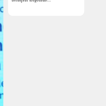
គោរពជូនពរ សម្ដេចតេជោ…