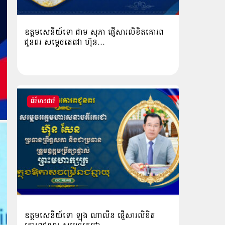
ឧត្តមសេនីយ៍ទោ ជាម សុភា ផ្ញើសារលិខិតគោរព
ជូនពរ សម្ដេចតេជោ ហ៊ុន…
ព័ត៌មានជាតិ
ឧត្ដមសេនីយ៍ទោ ឡុង ណាលីន ផ្ញើសារលិខិត