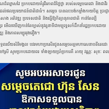
ាណដ៏ឈ្លាសវៃ
ប្រកបដោយគំរូវីរភាពដ៏ថ្លៃថ្លា
របស់សម្ដេចតេជោ
និងជាវីរ
ូរដល់ផលប្រយោជន៍ជាតិជាធំ។
សម្តេច
បានលះបង់កម្លាំងកាយចិត្ត
ប្រាជ្ញា
កសាង
អភិវឌ្ឍ
ប្រទេសជាតិ
និងធ្វើឱ្យកិត្យានុភាពជាតិ
កាន់តែល្បី
ែរ
មើលឃើញកាន់តែច្បាស់នូវតួនាទីជាមគ្គុទ្ទេសក៍ដឹកនាំរដ្ឋប្រកបដោយ
ឌ្ឍ
និងភាពសម្បូររុងរឿង។
្ធពរជ័យសិរីមង្គល
បវរមហាប្រសើរជូនសម្តេចអគ្គមហាសេនាបតីតេជោ
ៅស្រី
សូមប្រកបដោយពរ
ទាំងឡាយប្រាំប្រការគឺ
អាយុ
វណ្ណៈ
សុខៈ
ពល