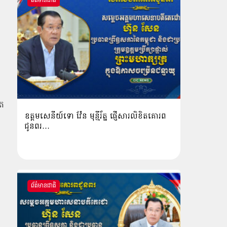
ព័ត៌មានជាតិ
ុត
ឧត្តមសេនីយ៍ទោ វ៉ែន មុន្មីរ័ត្ន ផ្ញើសារលិខិតគោរព
ជូនពរ…
ព័ត៌មានជាតិ
ត