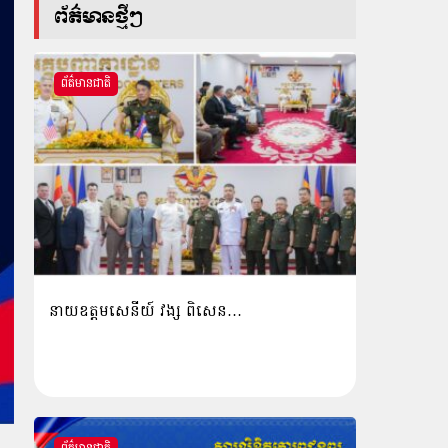
ព័ត៌មានថ្មីៗ
ព័ត៌មានជាតិ
នាយឧត្តមសេនីយ៍ វង្ស ពិសេន…