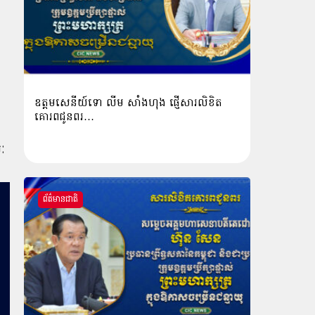
ឧត្តមសេនីយ៍ទោ លីម​ សាំង​ហុង​ ផ្ញើសារលិខិត
គោរពជូនពរ…
ៈ
ព័ត៌មានជាតិ