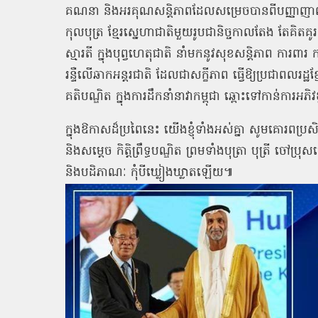
គណនា
និងអរគុណសន្តិភាពដែលសម្រេចបានពីបញ្ញាញ
កុលបុត្រ
ខ្មែរស្នេហាជាតិមួយរូបជានិច្ចកាលតែង
តែគិតគ
ស្មារតី
ក្នុងបុព្វហេតុជាតិ
នាំមកនូវសុខសន្តិភាព
ការពារ
រន្ទឺលើឆាកអន្តរជាតិ
ដែលជាសក្ខីភាព
ធ្វើឱ្យប្រជាពលរដ្ឋខ្ម
គតិបណ្ឌិត
ក្នុងការដឹកនាំនាវាកម្ពុជា
ឆ្ពោះទៅកាន់ការអភិវ
ក្នុងឱកាសដ៏ប្រពៃនេះ
យើងខ្ញុំទាំងអស់គ្នា
សូមគោរពប្រសិទ
និងសម្តេច
កិត្តិព្រឹទ្ធបណ្ឌិត
ព្រមទាំងបុត្រា
បុត្រី
ចៅប្រុសច
និងបដិភាណៈ
កុំបីឃ្លៀងឃ្លាតឡើយ៕