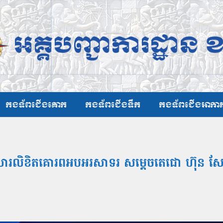
កងទ័ពជើងគោក
កងទ័ពជើងទឹក
កងទ័ពជើងអាកា
ញើសារលិខិតគោរពអបអរសាទរ សម្តេចតេជោ ហ៊ុន សែន
”