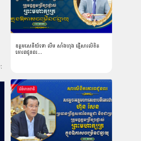
ឧត្តមសេនីយ៍ទោ លីម​ សាំង​ហុង​ ផ្ញើសារលិខិត
គោរពជូនពរ…
ៈ
ព័ត៌មានជាតិ