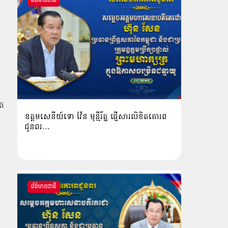
ព័ត៌មានជាតិ
ង
ុត
ឧត្តមសេនីយ៍ទោ វ៉ែន មុន្មីរ័ត្ន ផ្ញើសារលិខិតគោរព
ជូនពរ…
ព័ត៌មានជាតិ
ត