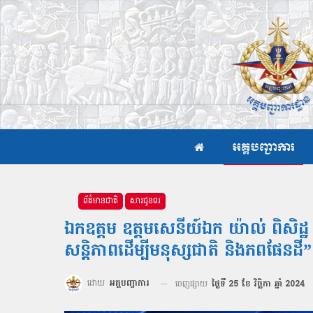
អគ្គបញ្ជាការ
ព័ត៌មានជាតិ
សារជូនពរ
ឯកឧត្ដម ឧត្តមសេនីយ៍ឯក យ៉ាល់ ពិសិដ
សន្តិភាពដើម្បីមនុស្សជាតិ និងភពផែនដី
ដោយ
អគ្គបញ្ជាការ
ចេញផ្សាយ
ថ្ងៃទី 25 ខែ វិច្ឆិកា ឆ្នាំ 2024