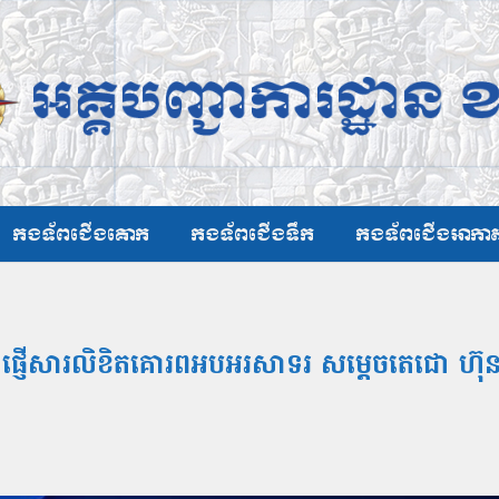
កងទ័ពជើងគោក
កងទ័ពជើងទឹក
កងទ័ពជើងអាកា
្ឋ ផ្ញើសារលិខិតគោរពអបអរសាទរ សម្តេចតេជោ ហ៊ុ
”