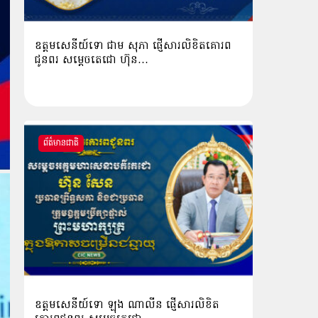
ឧត្តមសេនីយ៍ទោ ជាម សុភា ផ្ញើសារលិខិតគោរព
ជូនពរ សម្ដេចតេជោ ហ៊ុន…
ព័ត៌មានជាតិ
ឧត្ដមសេនីយ៍ទោ ឡុង ណាលីន ផ្ញើសារលិខិត