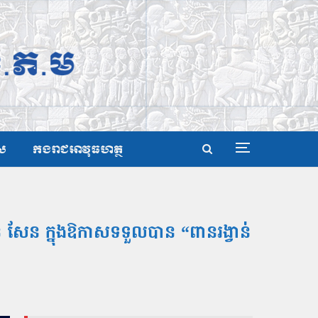
ស
កងរាជអាវុធហត្ថ
ន សែន ក្នុងឱកាសទទួលបាន “ពានរង្វាន់