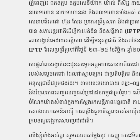
(
ភ្នំពេញ
)
៖
ឯកឧត្ដម ឧត្តមសេនីយ៍ឯក យ៉ាល់ ពិសិដ្ឋ នាយ
នាយទាហាន នាយទាហានរង និងពលទាហានទាំងអស់
សេនាបតីតេជោ
ហ៊ុន
សែន
ប្រធានព្រឹទ្ធសភា
និងជាប្រធាន
បាន
សភាអន្តរជាតិដើម្បីការអត់ឱន
និងសន្តិភាព
(IPT
«
ពានរង្វាន់មេដាយសន្តិភាព
ដើម្បីមនុស្សជាតិ
និងភពផែន
IPTP
ដែលប្រព្រឹត្តទៅពីថ្ងៃទី
២៣
–
២៥
ខែវិច្ឆិកា
ឆ្នាំ
ការផ្តល់ពានរង្វាន់នេះជូនសម្តេចអគ្គមហាសេនាបតីតេជោ
របស់សម្តេចតេជោ
ដែលជាស្ថាបត្យករ
ជាប្រតិបត្តិករ
និង
មនុស្សជាតិជារួមផងដែរ។
តាមរយៈនយោបាយ
ឈ្នះ
–
ឈ្ន
និងវិបុលភាពពេញលេញដល់ប្រជាជនកម្ពុជាគ្រប់រូប។
លើ
ចំណែកយ៉ាងសំខាន់ក្នុងការស្វែងរកសន្តិភាពអន្តរជាតិ
តាម
កសាងសហគមន៍អាស៊ី
ការពង្រឹងតួនាទីស្នូលរបស់អាស៊
ក្របខណ្ឌអង្គការសហប្រជាជាតិ។
យើងខ្ញុំទាំងអស់គ្នា
សូមគោរពសម្តែងនូវ
កតញ្ញូ
កតវេទិតា