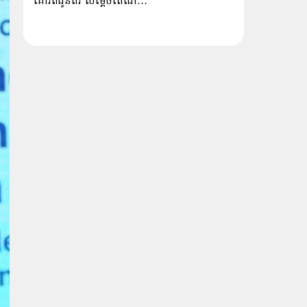
គោរពជូនពរ សម្ដេចតេជោ…