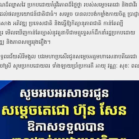
ាណដ៏ឈ្លាសវៃ
ប្រកបដោយគំរូវីរភាពដ៏ថ្លៃថ្លា
របស់សម្ដេចតេជោ
និងជាវីរ
ូរដល់ផលប្រយោជន៍ជាតិជាធំ។
សម្តេច
បានលះបង់កម្លាំងកាយចិត្ត
ប្រាជ្ញា
កសាង
អភិវឌ្ឍ
ប្រទេសជាតិ
និងធ្វើឱ្យកិត្យានុភាពជាតិ
កាន់តែល្បី
ែរ
មើលឃើញកាន់តែច្បាស់នូវតួនាទីជាមគ្គុទ្ទេសក៍ដឹកនាំរដ្ឋប្រកបដោយ
ឌ្ឍ
និងភាពសម្បូររុងរឿង។
្ធពរជ័យសិរីមង្គល
បវរមហាប្រសើរជូនសម្តេចអគ្គមហាសេនាបតីតេជោ
ៅស្រី
សូមប្រកបដោយពរ
ទាំងឡាយប្រាំប្រការគឺ
អាយុ
វណ្ណៈ
សុខៈ
ពល