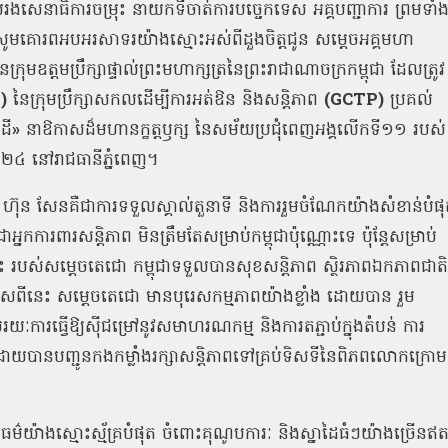
រងសេនាធិការចម្រុះ នាយកទីចាត់ការបច្ចេកទេស អគ្គបញ្ជាការ ព្រមទាំ
សូមគោរពអបអរសាទរយ៉ាងស្មោះអស់ពីដួងចិត្តជូន
សម្តេចអគ្គមហា
ក្រុមឧត្តមប្រឹក្សាផ្ទាល់ព្រះមហាក្សត្រនៃព្រះរាជាណាចក្រកម្ពុជា
ដែលត្រូវ
P)
នៃក្រុមប្រឹក្សាសកលដើម្បីការអត់ឱន
និងសន្តិភាព
(GCTP)
ប្រគល់
ដី
»
នាឱកាសដ៏មហានក្ខត្តឫក្ស
នៃសម័យប្រជុំពេញអង្គលើកទី១១
របស់
២០២៤
នៅរាជធានីភ្នំពេញ។
ហ៊ុន
សែនគឺជាការទទួលស្គាល់តួនាទី
និងការរួមចំណែកយ៉ាងសំខាន់បំផ
ជាអ្នកការពារសន្តិភាព
មិនត្រឹមតែសម្រាប់កម្ពុជាប៉ុណ្ណោះទេ
ប៉ុន្តែសម្រាប់
ះ
របស់សម្តេចតេជោ
កម្ពុជាទទួលបានសុខសន្តិភាព
ស្ថិរភាពឯកភាពជាតិ
សពីនេះ
សម្តេចតេជោ
មានបុរេសកម្មភាពយ៉ាងខ្លាំង
ដោយបាន
រួម
រយៈការធ្វើឱ្យស៊ីជម្រៅនូវសមាហរណកម្ម
និងការតភ្ជាប់ក្នុងតំបន់
ការ
ីដោយបានបញ្ជូនកងកម្លាំងរក្សាសន្តិភាពទៅគ្រប់ទិសទីនៃពិភពលោកក្រោម
ធម៌យ៉ាងស្មោះស្ម័គ្របំផុត
ចំពោះគុណូបការៈ
និងស្នាដៃធំៗយ៉ាងច្រើនឥ