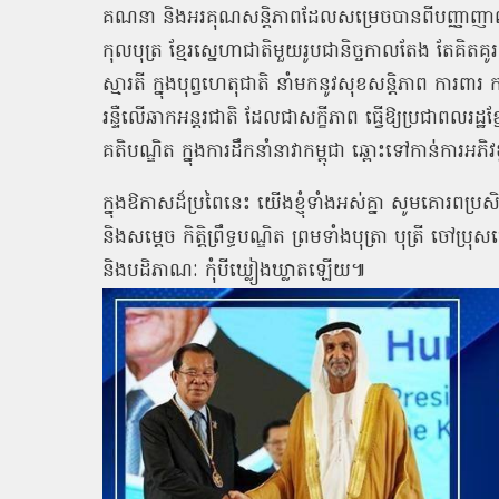
គណនា
និងអរគុណសន្តិភាពដែលសម្រេចបានពីបញ្ញាញ
កុលបុត្រ
ខ្មែរស្នេហាជាតិមួយរូបជានិច្ចកាលតែង
តែគិតគ
ស្មារតី
ក្នុងបុព្វហេតុជាតិ
នាំមកនូវសុខសន្តិភាព
ការពារ
រន្ទឺលើឆាកអន្តរជាតិ
ដែលជាសក្ខីភាព
ធ្វើឱ្យប្រជាពលរដ្ឋខ្ម
គតិបណ្ឌិត
ក្នុងការដឹកនាំនាវាកម្ពុជា
ឆ្ពោះទៅកាន់ការអភិវ
ក្នុងឱកាសដ៏ប្រពៃនេះ
យើងខ្ញុំទាំងអស់គ្នា
សូមគោរពប្រសិទ
និងសម្តេច
កិត្តិព្រឹទ្ធបណ្ឌិត
ព្រមទាំងបុត្រា
បុត្រី
ចៅប្រុសច
និងបដិភាណៈ
កុំបីឃ្លៀងឃ្លាតឡើយ៕