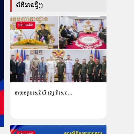
ព័ត៌មានថ្មីៗ
ព័ត៌មានជាតិ
នាយឧត្តមសេនីយ៍ វង្ស ពិសេន…