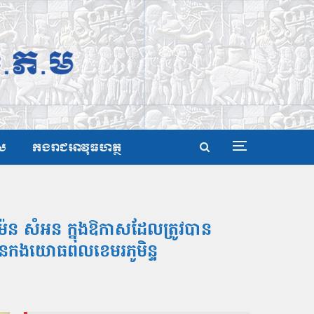
ស
កងរាជអាវុធហត្ថ
៉ែន សំអន ក្នុងឱកាសដែលត្រូវបាន
៥ នៃកងយោធពលខេមរភូមិន្ទ