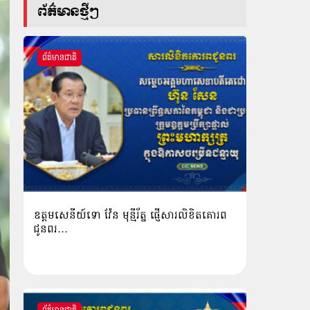
ព័ត៌មានថ្មីៗ
ព័ត៌មានជាតិ
ឧត្តមសេនីយ៍ទោ វ៉ែន មុន្មីរ័ត្ន ផ្ញើសារលិខិតគោរព
ជូនពរ…