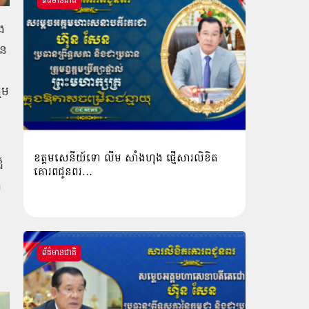
ព័ត៌មានជាតិ
ង
ែន
តម
ឧត្តមសេនីយ៍ទោ លីម​ សាំង​ហុង​ ផ្ញើសារលិខិត
៏
គោរពជូនពរ…
ង
ព័ត៌មានជាតិ