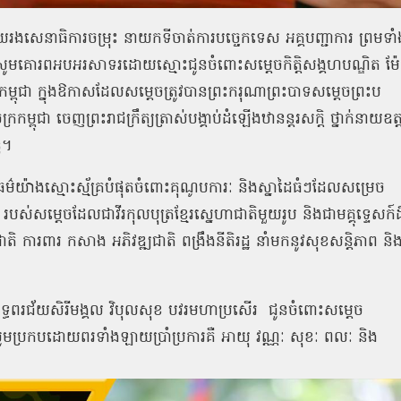
យរងសេនាធិការចម្រុះ នាយកទីចាត់ការបច្ចេកទេស អគ្គបញ្ជាការ ព្រមទាំ
ោរពអបអរសាទរដោយស្មោះជូនចំពោះសម្ដេចកិត្តិសង្គហបណ្ឌិត ម៉
្រកម្ពុជា ក្នុងឱកាសដែលសម្ដេចត្រូវបានព្រះករុណាព្រះបាទសម្តេចព្រះប
ម្ពុជា ចេញព្រះរាជក្រឹត្យត្រាស់បង្គាប់ដំឡើងឋានន្តរសក្តិ ថ្នាក់នាយឧត្
ទ។
ាធម៌យ៉ាងស្មោះស្ម័គ្របំផុតចំពោះគុណូបការៈ និងស្នាដៃធំៗដែលសម្រេច
របស់សម្ដេចដែលជាវីរកុលបុត្រខ្មែរស្នេហាជាតិមួយរូប និងជាមគ្គុទ្ទេសក៍ដ
ាតិ ការពារ កសាង អភិវឌ្ឍជាតិ ពង្រឹងនីតិរដ្ឋ នាំមកនូវសុខសន្តិភាព និ
រសិទ្ធពរជ័យសិរីមង្គល វិបុលសុខ បវរមហាប្រសើរ ជូនចំពោះសម្តេច
្រី សូមប្រកបដោយពរទាំងឡាយប្រាំប្រការគឺ អាយុ វណ្ណៈ សុខៈ ពលៈ និង