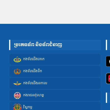
ប្រភេទទ័ព និងទ័ពជំនាញ
កងទ័ពជើងគោក
កងទ័ពជើងទឹក
កងទ័ពជើងអាកាស
កងរាជអាវុធហត្ថ
វិស្វកម្ម