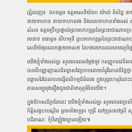
(ភ្នំពេញ)៖ ឯកឧត្តម ឧត្តមសេនីយ៍ឯក យ៉ាល់ ពិសិដ្ឋ នា
នាយទាហាន នាយទាហានរង និងពលទាហានទាំងអស់ សូមគ
សំអន ឧត្តមប្រឹក្សាផ្ទាល់ព្រះមហាក្សត្រនៃព្រះរាជាណាចក
រមនាថ នរោត្តម សីហមុនី ព្រះមហាក្សត្រនៃព្រះរាជាណាចក្រក
សេនីយ៍ផុតលេខផ្កាយមាស៥ នៃកងយោធពលខេមរភូមិន្
យើងខ្ញុំទាំងអស់គ្នា សូមគោរពសម្តែងនូវ កតញ្ញូកតវេទិត
បានពីបញ្ញាញាណដ៏ឈ្លាសវៃប្រកបដោយគំរូវីរភាពដ៏ថ្លៃថ្លា 
ឈ្លាសវៃដែលបានធ្វើពលិកម្មដ៏ធំធេង ក្នុងបុព្វហេតុរំដោះជ
ភាពសម្បូររុងរឿងជូនជាតិមាតុភូមិនៃយើង។
ក្នុងឱកាសដ៏ប្រពៃនេះ យើងខ្ញុំទាំងអស់គ្នា សូមគោរពប្
កិត្តិសង្គហបណ្ឌិត ព្រមទាំងបុត្រា បុត្រី ចៅប្រុសចៅស
បដិភាណៈ កុំបីឃ្លៀងឃ្លាតឡើយ៕