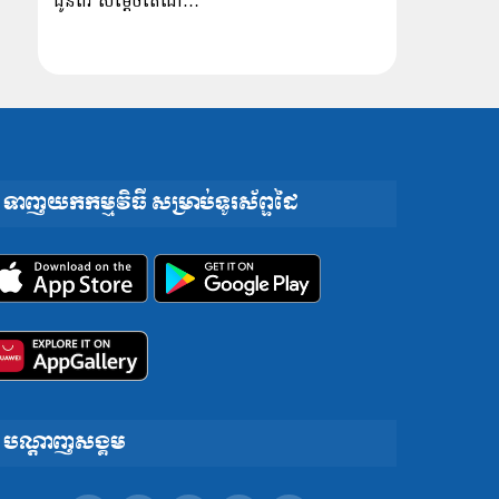
ជូនពរ សម្ដេចតេជោ…
ទាញយកកម្មវិធី សម្រាប់ទូរស័ព្ទដៃ
បណ្តាញសង្គម