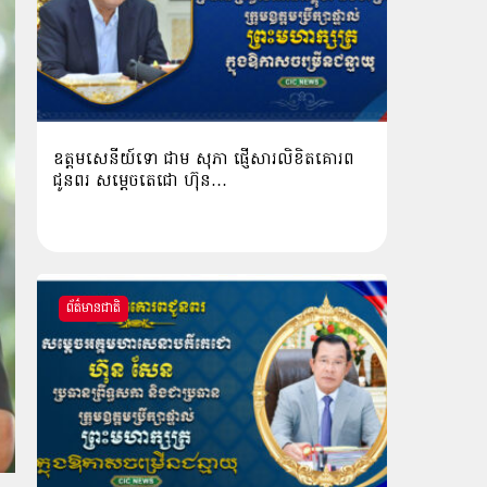
ឧត្តមសេនីយ៍ទោ ជាម សុភា ផ្ញើសារលិខិតគោរព
ជូនពរ សម្ដេចតេជោ ហ៊ុន…
ព័ត៌មានជាតិ