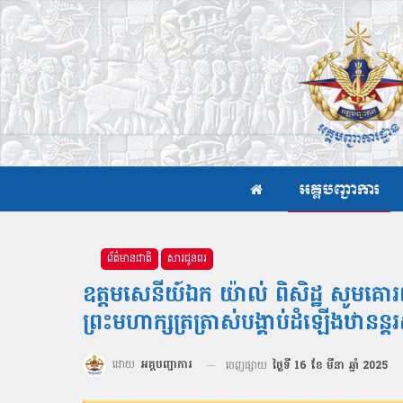
អគ្គបញ្ជាការ
ព័ត៌មានជាតិ
សារជូនពរ
ឧត្តមសេនីយ៍ឯក យ៉ាល់ ពិសិដ្ឋ សូមគោរ
ព្រះមហាក្សត្រត្រាស់បង្គាប់ដំឡើងឋាន
ដោយ
អគ្គបញ្ជាការ
ចេញផ្សាយ
ថ្ងៃទី 16 ខែ មីនា ឆ្នាំ 2025