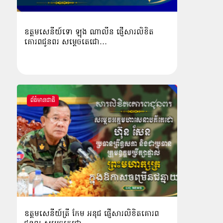
ឧត្ដមសេនីយ៍ទោ ឡុង ណាលីន ផ្ញើសារលិខិត
គោរពជូនពរ សម្ដេចតេជោ…
ព័ត៌មានជាតិ
ឧត្តមសេនីយ៍ត្រី កែម អនុជ ផ្ញើសារលិខិតគោរព