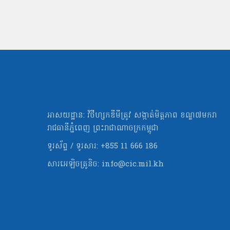
អាសយដ្ឋាន: វិថីហ្សកឌីមីត្រូវ សង្កាត់មិត្ដភាព ខណ្ឌ៧មករា
រាជធានីភ្នំពេញ ព្រះរាជាណាចក្រកម្ពុជា
ទូរស័ព្ទ / ទូរសារ: +855 11 666 186
សារអេឡិចត្រូនិច:
info@cic.mil.kh