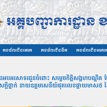
កងទ័ពជើងគោក
កងទ័ពជើងទឹក
កងទ័ពជើងអាកា
ពអបអរសាទរជូនចំពោះ សម្ដេចកិត្តិសង្គហបណ្ឌិត ម
ន្តរសក្តិថ្នាក់ នាយឧត្តមសេនីយ៍ផុតលេខផ្កាយមាស