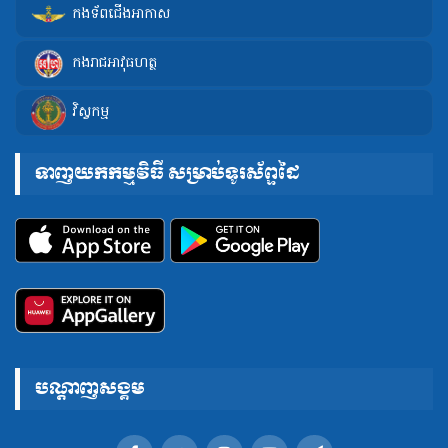
កងទ័ពជើងអាកាស
កងរាជអាវុធហត្ថ
វិស្វកម្ម
ទាញយកកម្មវិធី សម្រាប់ទូរស័ព្ទដៃ
បណ្តាញសង្គម