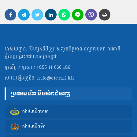
អាសយដ្ឋាន: វិថីហ្សកឌីមីត្រូវ សង្កាត់មិត្ដភាព ខណ្ឌ៧មករា រាជធានី
ភ្នំពេញ ព្រះរាជាណាចក្រកម្ពុជា
ទូរស័ព្ទ / ទូរសារ: +855 11 666 186
សារអេឡិចត្រូនិច:
info@cic.mil.kh
ប្រភេទទ័ព និងទ័ពជំនាញ
កងទ័ពជើងគោក
កងទ័ពជើងទឹក