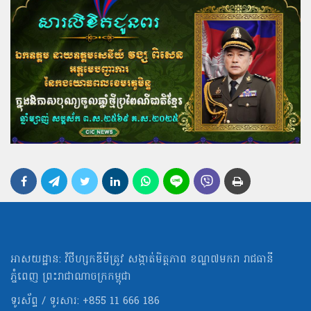
អាសយដ្ឋាន: វិថីហ្សកឌីមីត្រូវ សង្កាត់មិត្ដភាព ខណ្ឌ៧មករា រាជធានី
ភ្នំពេញ ព្រះរាជាណាចក្រកម្ពុជា
ទូរស័ព្ទ / ទូរសារ: +855 11 666 186