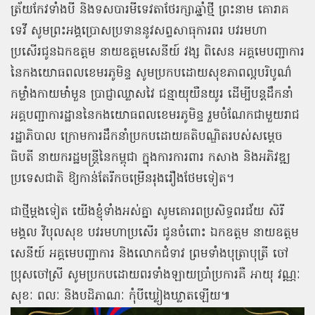
ត្រ័យកែវទាំងបី និងទសបារមីទេវតាថែរក្សាឆ្នាំថ្មី ព្រះនាម គោរាគ
ទេវី សូមព្រះអង្គប្រោសប្រទាននូវសព្ទសាធុការពរ បវរមហា
ប្រសើរជូនឯកឧត្ដម នាយឧត្ដមសេនីយ៍ វង្ស ពិសេន អគ្គមេបញ្ជាការ
នៃកងយោធពលខេមរភូមិន្ទ សូមប្រកបដោយសុខភាពល្អបរិបូណ៌
កម្លាំងកាយមាំមួន ប្រាជ្ញាឈ្លាសវៃ ជន្មាយុយឺនយូរ ដើម្បីបន្តដឹកនាំ
អគ្គបញ្ជាការដ្ឋាននៃកងយោធពលខេមរភូមិន្ទ រួមចំណែកជាមួយរាជ
រដ្ឋាភិបាល ក្រោមការដឹកនាំប្រកបដោយគតិបណ្ឌិតរបស់សម្ដេច
ធិបតី នាយករដ្ឋមន្ត្រីនៃកម្ពុជា ក្នុងការការពារ កសាង និងអភិវឌ្ឍ
ប្រទេសជាតិ ឱ្យកាន់តែរីកចម្រើនរុងរឿងថែមទៀត។
ជាថ្មីម្ដងទៀត យើងខ្ញុំទាំងអស់គ្នា សូមគោរពប្រសិទ្ធពរជ័យ សិរី
មង្គល វិបុលសុខ បវរមហាប្រសើរ ជូនចំពោះ ឯកឧត្ដម នាយឧត្ដម
សេនីយ៍ អគ្គមេបញ្ជាការ និងលោកជំទាវ ព្រមទាំងបុត្រាបុត្រី ចៅ
ប្រុសចៅស្រី សូមប្រកបដោយពរទាំងឡាយប្រាំប្រការគឺ អាយុ វណ្ណៈ
សុខៈ ពលៈ និងបដិភាណៈ កុំបីឃ្លៀងឃ្លាតឡើយ៕