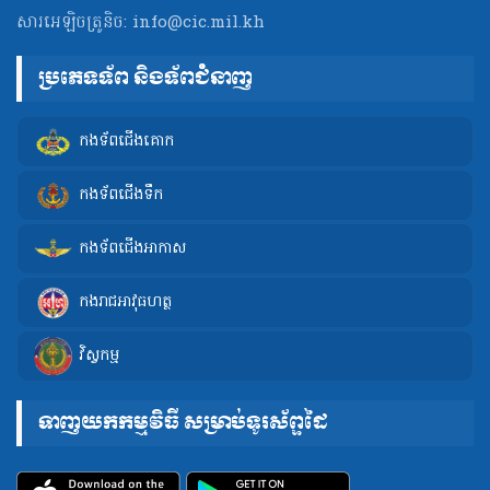
សារអេឡិចត្រូនិច:
info@cic.mil.kh
ប្រភេទទ័ព និងទ័ពជំនាញ
កងទ័ពជើងគោក
កងទ័ពជើងទឹក
កងទ័ពជើងអាកាស
កងរាជអាវុធហត្ថ
វិស្វកម្ម
ទាញយកកម្មវិធី សម្រាប់ទូរស័ព្ទដៃ