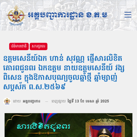
ព័ត៌មានជាតិ
សារជូនពរ
ឧត្តមសេនីយ៍ឯក ហាន់ សុវណ្ណ ផ្ញើសារលិខិត
គោរពជូនពរ ឯកឧត្ដម នាយឧត្ដមសេនីយ៍ វង្ស
ពិសេន ក្នុងឱកាសបុណ្យចូលឆ្នាំថ្មី ឆ្នាំម្សាញ់
សប្តស័ក ព.ស.២៥៦៩
ដោយ
អគ្គបញ្ជាការ
ចេញផ្សាយ
ថ្ងៃទី 13 ខែ មេសា ឆ្នាំ 2025