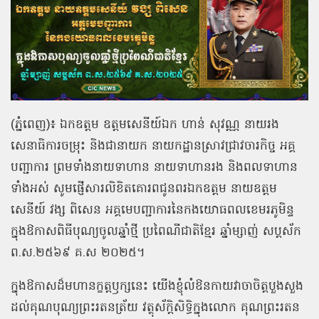
(ភ្នំពេញ)៖ ឯកឧត្ដម ឧត្តមសេនីយ៍ឯក ហាន់ សុវណ្ណ នាយរង
សេនាធិការចម្រុះ និងជានាយក នាយកដ្ឋានស្រាវជ្រាវចារកិច្ច អគ្គ
បញ្ជាការ ព្រមទាំងនាយទាហាន នាយទាហានរង និងពលទាហាន
ទាំងអស់ សូមផ្ញើសារលិខិតគោរពជូនពរឯកឧត្ដម នាយឧត្ដម
សេនីយ៍ វង្ស ពិសេន អគ្គមេបញ្ជាការនៃកងយោធពលខេមរភូមិន្ទ
ក្នុងឱកាសពិធីបុណ្យចូលឆ្នាំថ្មី ប្រពៃណីជាតិខ្មែរ ឆ្នាំម្សាញ់ សប្ដស័ក
ព.ស.២៥៦៩ គ.ស ២០២៥។
ក្នុងឱកាសដ៏មហានក្ខត្តឫក្សនេះ យើងខ្ញុំលំឱនកាយវាចាចិត្តបួងសួង
ដល់គុណបុណ្យព្រះរតនត្រ័យ វត្ថុស័ក្ដិសិទ្ធិក្នុងលោក គុណព្រះរតន