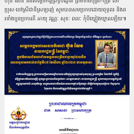
ហ៊ុន សែន និងសម្តេចកិត្តិព្រឹទ្ធបណ្ឌិត ព្រមទាំងបុត្រា-បុត្រី ចៅ
ប្រុស-ចៅស្រីជាទីស្រឡាញ់ សូមបានសមប្រកបដោយពុទ្ធពរ និងព
រទាំងបួនប្រការគឺ អាយុ វណ្ណៈ សុខៈ ពលៈ កុំបីឃ្លៀងឃ្លាតឡើយ៕