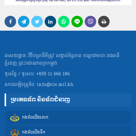
អាសយដ្ឋាន: វិថីហ្សកឌីមីត្រូវ សង្កាត់មិត្ដភាព ខណ្ឌ៧មករា រាជធានី
ភ្នំពេញ ព្រះរាជាណាចក្រកម្ពុជា
ទូរស័ព្ទ / ទូរសារ: +855 11 666 186
សារអេឡិចត្រូនិច:
info@cic.mil.kh
ប្រភេទទ័ព និងទ័ពជំនាញ
កងទ័ពជើងគោក
កងទ័ពជើងទឹក