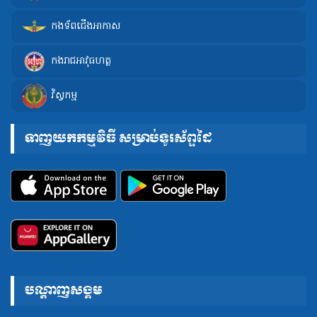
កងទ័ពជើងអាកាស
កងរាជអាវុធហត្ថ
វិស្វកម្ម
ទាញយកកម្មវិធី សម្រាប់ទូរស័ព្ទដៃ
បណ្តាញសង្គម