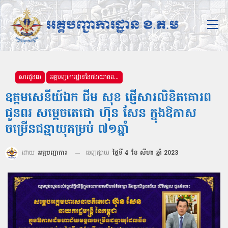
សារជូនពរ
អគ្គបញ្ជាការដ្ឋាននៃកងយោធពលខេមរភូមិន្ទ
ឧត្តមសេនីយ៍ឯក ជីម សុខ ផ្ញើសារលិខិតគោរព
ជូនពរ សម្ដេចតេជោ ហ៊ុន សែន ក្នុងឱកាស
ចម្រើនជន្មាយុគម្រប់ ៧១ឆ្នាំ
ដោយ
អគ្គបញ្ជាការ
ចេញផ្សាយ
ថ្ងៃទី 4 ខែ សីហា ឆ្នាំ 2023