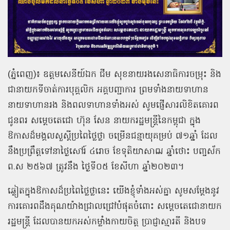
(ភ្នំពេញ)៖ ឧត្តមសេនីយ៍ឯក ជីម សុខនាយរងសេនាធិការចម្រុះ និង
ជានាយកទីចាត់ការបុគ្គលិក អគ្គបញ្ជាការ ព្រមទាំងនាយទាហាន
នាយទាហានរង និងពលទាហានទាំងអស់ សូមផ្ញើសារលិខិតគោរព
ជូនពរ សម្ដេចតេជោ ហ៊ុន សែន នាយករដ្ឋមន្ត្រីនៃកម្ពុជា ក្នុង
ឱកាសដ៏មង្គលសួស្ដីប្រពៃថ្លៃថ្លា ចម្រើនជន្មាយុគម្រប់ ៧១ឆ្នាំ ដែល
នឹងប្រព្រឹត្តទៅនាថ្ងៃសៅរ៍ ៤រោច ខែទុតិយាសាឍ ឆ្នាំថោះ បញ្ចស័ក
ព.ស ២៥៦៧ ត្រូវនឹង ថ្ងៃទី០៥ ខែសីហា ឆ្នាំ២០២៣។
ឆ្លៀតក្នុងឱកាសដ៏ប្រពៃថ្លៃថ្លានេះ យើងខ្ញុំទាំងអស់គ្នា សូមសម្ដែងនូវ
ការគោរពដឹងគុណយ៉ាងជ្រាលជ្រៅបំផុតចំពោះ សម្តេចតេជោនាយក
រដ្ឋមន្ត្រី ដែលបានយកអស់កម្លាំងកាយចិត្ត ប្រាជ្ញាស្មារតី និងបទ