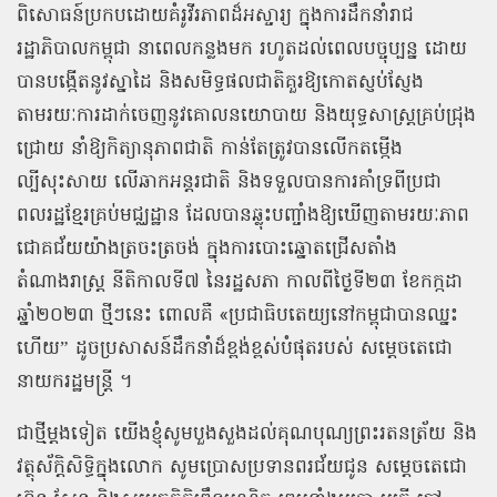
ពិសោធន៍ប្រកបដោយគំរូវីរភាពដ៏អស្ចារ្យ ក្នុងការដឹកនាំរាជ
រដ្ឋាភិបាលកម្ពុជា នាពេលកន្លងមក រហូតដល់ពេលបច្ចុប្បន្ន ដោយ
បានបង្កើតនូវស្នាដៃ និងសមិទ្ធផលជាតិគួរឱ្យកោតស្ញប់ស្ញែង
តាមរយៈការដាក់ចេញនូវគោលនយោបាយ និងយុទ្ធសាស្ត្រគ្រប់ជ្រុង
ជ្រោយ នាំឱ្យកិត្យានុភាពជាតិ កាន់តែត្រូវបានលើកតម្កើង
ល្បីសុះសាយ លើឆាកអន្តរជាតិ និងទទួលបានការគាំទ្រពីប្រជា
ពលរដ្ឋខ្មែរគ្រប់មជ្ឈដ្ឋាន ដែលបានឆ្លុះបញ្ចាំងឱ្យឃើញតាមរយៈភាព
ជោគជ័យយ៉ាងត្រចះត្រចង់ ក្នុងការបោះឆ្នោតជ្រើសតាំង
តំណាងរាស្ត្រ នីតិកាលទី៧ នៃរដ្ឋសភា កាលពីថ្ងៃទី២៣ ខែកក្កដា
ឆ្នាំ២០២៣ ថ្មីៗនេះ ពោលគឺ «ប្រជាធិបតេយ្យនៅកម្ពុជាបានឈ្នះ
ហើយ” ដូចប្រសាសន៍ដឹកនាំដ៏ខ្ពង់ខ្ពស់បំផុតរបស់ សម្តេចតេជោ
នាយករដ្ឋមន្ត្រី ។
ជាថ្មីម្ដងទៀត យើងខ្ញុំសូមបួងសួងដល់គុណបុណ្យព្រះរតនត្រ័យ និង
វត្ថុស័ក្តិសិទ្ធិក្នុងលោក សូមប្រោសប្រទានពរជ័យជូន សម្ដេចតេជោ