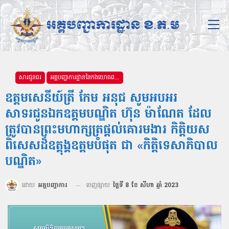
សារជូនពរ
អគ្គបញ្ជាការដ្ឋាននៃកងយោធពលខេមរភូមិន្ទ
ឧត្តមសេនីយ៍ត្រី កែម អនុជ សូមអបអរ
សាទរជូនឯកឧត្តមបណ្ឌិត ហ៊ុន ម៉ាណែត ដែល
ត្រូវបានព្រះមហាក្សត្រផ្តល់គោរមងារ កិត្តិយស
ពិសេសដ៏ឧត្តុង្គឧត្តមបំផុត ជា «កិត្តិទេសាភិបាល
បណ្ឌិត»
ដោយ
អគ្គបញ្ជាការ
ចេញផ្សាយ
ថ្ងៃទី 8 ខែ សីហា ឆ្នាំ 2023