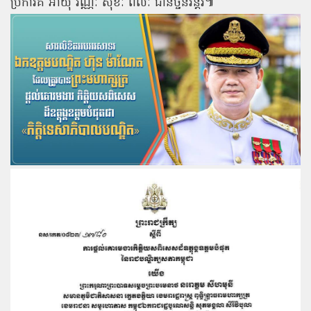
ប្រការគឺ អាយុ វណ្ណៈ សុខៈ ពលៈ ជានិច្ចនិរន្តរ៍៕