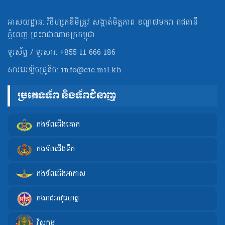
អាសយដ្ឋាន: វិថីហ្សកឌីមីត្រូវ សង្កាត់មិត្ដភាព ខណ្ឌ៧មករា រាជធានី
ភ្នំពេញ ព្រះរាជាណាចក្រកម្ពុជា
ទូរស័ព្ទ / ទូរសារ: +855 11 666 186
សារអេឡិចត្រូនិច:
info@cic.mil.kh
ប្រភេទទ័ព និងទ័ពជំនាញ
កងទ័ពជើងគោក
កងទ័ពជើងទឹក
កងទ័ពជើងអាកាស
កងរាជអាវុធហត្ថ
វិស្វកម្ម