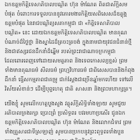
ឯកឧត្តមកិត្តិទេសាភិបាលបណ្ឌិត ហ៊ុន ម៉ាណែត ពិតជាស័ក្តិសម
បំផុត ចំពោះការទទួលបាននូវគោរមងារកិត្តិយសពិសេសដ៏ឧត្តុង្គ
ឧត្តមបំផុត នៃរាជបណ្ឌិត្យសភាកម្ពុជា ជា «កិត្តិទេសាភិបាល
បណ្ឌិត» នេះ ដោយឯកឧត្តមកិត្តិទេសាភិបាលបណ្ឌិត មានគុណ
បំណាច់ដ៏ថ្លៃថ្លា និងស្នាដៃដ៏ត្រចះត្រចង់ ក្នុងនាមជាយុវជនជំនាន់ថ្មី
និងជាឥស្សរជនដឹកនាំដ៏ឆ្នើម របស់ព្រះរាជាណាចក្រកម្ពុជា
ដែលពោរពេញទៅដោយសមត្ថភាព និងទេពកោសល្យខ្ពស់ ព្រម
ទាំងមានគុណធម៌ សីលធម៌ ព្រហ្មវិហារធម៌ ជាពិសេសបាននិងកំពុង
ដឹកនាំ ធ្វើសកម្មភាពជាគម្រូ ជាក់ស្ដែងជាច្រើនឆ្នាំមកហើយ ទៅលើ
វិស័យសំខាន់ៗ ដើម្បីបុព្វហេតុ ជាតិ សាសនា និងព្រះមហាក្សត្រ។
យើងខ្ញុំ សូមលើកហត្ថបួងសួង វត្ថុស័ក្ដិសិទ្ធិទាំងឡាយ សូមជួយ
អភិបាលគ្រងរក្សា ប្រោះព្រំ ប្រសិទ្ធពរ បវរមហាប្រសើរ ជូនឯក
ឧត្តមកិត្តិទេសាភិបាលបណ្ឌិត ហ៊ុន ម៉ាណែត និងលោកជំទាវ ព្រម
ទាំងគ្រួសារជាទីស្រឡាញ់ សូមបានប្រកបនូវព្រះពុទ្ធពរទាំងបួន