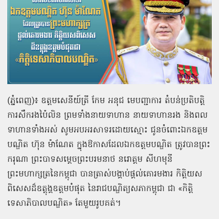
(ភ្នំពេញ)៖ ឧត្តមសេនីយ៍ត្រី កែម អនុជ មេបញ្ជាការ តំបន់ប្រតិបត្តិ
ការសឹករងប៉ៃលិន ព្រមទាំងនាយទាហាន នាយទាហានរង និងពល
ទាហានទាំងអស់ សូមអបអរសាទរដោយស្មោះ ជូនចំពោះឯកឧត្តម
បណ្ឌិត ហ៊ុន ម៉ាណែត ក្នុងឱកាសដែលឯកឧត្តមបណ្ឌិត ត្រូវបានព្រះ
ករុណា ព្រះបាទសម្តេចព្រះបរមនាថ នរោត្តម សីហមុនី
ព្រះមហាក្សត្រនៃកម្ពុជា បានត្រាស់បង្គាប់ផ្តល់គោរមងារ កិត្តិយស
ពិសេសដ៏ឧត្តុង្គឧត្តមបំផុត នៃរាជបណ្ឌិត្យសភាកម្ពុជា ជា «កិត្តិ
ទេសាភិបាលបណ្ឌិត» តែមួយរូបគត់។