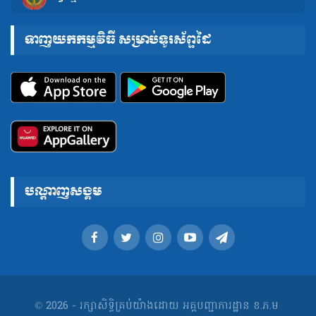
ទាញយកកម្មវិធី សម្រាប់ទូរស័ព្ទដៃ
បណ្តាញសង្គម
© 2026 - រក្សាសិទ្ធិគ្រប់យ៉ាងដោយ អគ្គបញ្ជាការដ្ឋាន ខ.ភ.ម