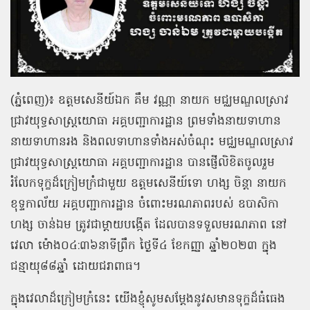
(ភ្នំពេញ)៖ ឧត្តមសេនីយ៍ឯក គឹម វណ្ណា នាយក មជ្ឈមណ្ឌលស្រាវ
ជ្រាវយុទ្ធសាស្ត្រយោធា អគ្គបញ្ជាការដ្ឋាន ព្រមទាំងនាយទាហាន
នាយទាហានរង និងពលទាហានទាំងអស់ចំណុះ មជ្ឈមណ្ឌលស្រាវ
ជ្រាវយុទ្ធសាស្ត្រយោធា អគ្គបញ្ជាការដ្ឋាន បានផ្ញើលិខិតចូលរួម
រំលែកទុក្ខដ៏ក្រៀមក្រំជាមួយ ឧត្ដមសេនីយ៍ទោ ហង្ស ចិន្ដា នាយក
ខុទ្ទកាល័យ អគ្គបញ្ជាការដ្ឋាន ចំពោះមរណភាពរបស់ ឧបាសិកា
ហង្ស ចាន់ឯម ត្រូវជាម្តាយបង្កើត ដែលបានទទួលមរណភាព នៅ
វេលា ម៉ោង០៤:៣៦នាទីព្រឹក ថ្ងៃទី៤ ខែកញ្ញា ឆ្នាំ២០២៣ ក្នុង
ជន្មាយុ៨៨ឆ្នាំ ដោយជរាពាធ។
ក្នុងវេលាដ៏ក្រៀមក្រំនេះ យើងខ្ញុំសូមសម្តែងនូវសមានទុក្ខដ៏ធំធេង