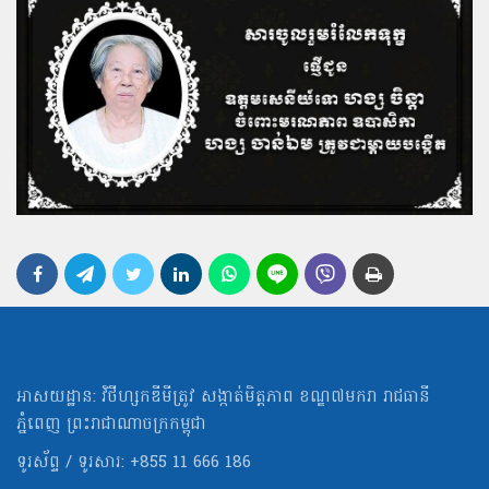
អាសយដ្ឋាន: វិថីហ្សកឌីមីត្រូវ សង្កាត់មិត្ដភាព ខណ្ឌ៧មករា រាជធានី
ភ្នំពេញ ព្រះរាជាណាចក្រកម្ពុជា
ទូរស័ព្ទ / ទូរសារ: +855 11 666 186