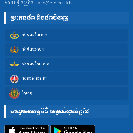
សារអេឡិចត្រូនិច:
info@cic.mil.kh
ប្រភេទទ័ព និងទ័ពជំនាញ
កងទ័ពជើងគោក
កងទ័ពជើងទឹក
កងទ័ពជើងអាកាស
កងរាជអាវុធហត្ថ
វិស្វកម្ម
ទាញយកកម្មវិធី សម្រាប់ទូរស័ព្ទដៃ