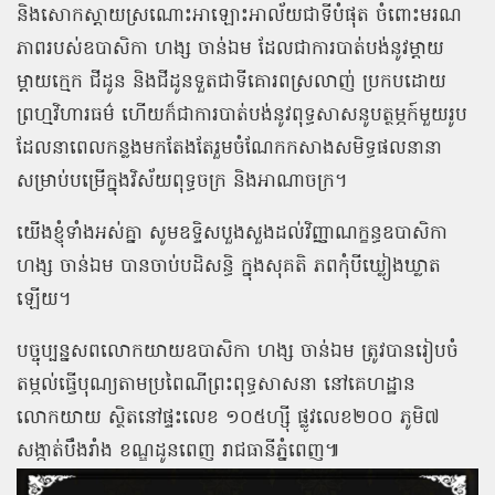
និងសោកស្តាយស្រណោះអាឡោះអាល័យជាទីបំផុត ចំពោះមរណ
ភាពរបស់ឧបាសិកា ហង្ស ចាន់ឯម ដែលជាការបាត់បង់នូវម្តាយ
ម្តាយក្មេក ជីដូន និងជីដូនទួតជាទីគោរពស្រលាញ់ ប្រកបដោយ
ព្រហ្មវិហារធម៌ ហើយក៏ជាការបាត់បង់នូវពុទ្ធសាសនូបត្ថម្ភក៍មួយរូប
ដែលនាពេលកន្លងមកតែងតែរួមចំណែកកសាងសមិទ្ធផលនានា
សម្រាប់បម្រើក្នុងវិស័យពុទ្ធចក្រ និងអាណាចក្រ។
យើងខ្ញុំទាំងអស់គ្នា សូមឧទ្ទិសបួងសួងដល់វិញ្ញាណក្ខន្ធឧបាសិកា
ហង្ស ចាន់ឯម បានចាប់បដិសន្ធិ ក្នុងសុគតិ ភពកុំបីឃ្លៀងឃ្លាត
ឡើយ។
បច្ចុប្បន្នសពលោកយាយឧបាសិកា ហង្ស ចាន់ឯម ត្រូវបានរៀបចំ
តម្កល់ធ្វើបុណ្យតាមប្រពៃណីព្រះពុទ្ធសាសនា នៅគេហដ្ឋាន
លោកយាយ ស្ថិតនៅផ្ទះលេខ ១០៥ហ្ស៊ី ផ្លូវលេខ២០០ ភូមិ៧
សង្កាត់បឹងរាំង ខណ្ឌដូនពេញ រាជធានីភ្នំពេញ៕