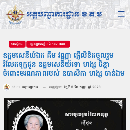
សារជូនពរ
អគ្គបញ្ជាការដ្ឋាននៃកងយោធពលខេមរភូមិន្ទ
ឧត្តមសេនីយ៍ឯក គឹម វណ្ណា ផ្ញើលិខិតចូលរួម
រំលែកទុក្ខជូន ឧត្ដមសេនីយ៍ទោ ហង្ស ចិន្តា
ចំពោះមរណភាពរបស់ ឧបាសិកា ហង្ស ចាន់ឯម
ដោយ
អគ្គបញ្ជាការ
ចេញផ្សាយ
ថ្ងៃទី 5 ខែ កញ្ញា ឆ្នាំ 2023